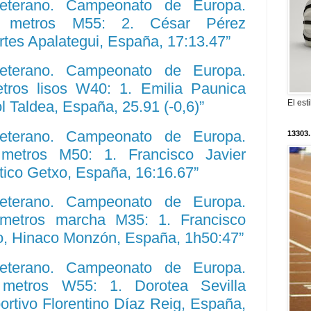
Veterano. Campeonato de Europa.
000 metros M55: 2. César Pérez
tes Apalategui, España, 17:13.47”
Veterano. Campeonato de Europa.
etros lisos W40: 1. Emilia Paunica
El est
 Taldea, España, 25.91 (-0,6)”
Veterano. Campeonato de Europa.
13303.
0 metros M50: 1. Francisco Javier
tico Getxo, España, 16:16.67”
Veterano. Campeonato de Europa.
lómetros marcha M35: 1. Francisco
lo, Hinaco Monzón, España, 1h50:47”
Veterano. Campeonato de Europa.
0 metros W55: 1. Dorotea Sevilla
rtivo Florentino Díaz Reig, España,