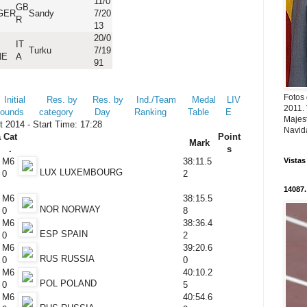
11/0
GB
AGER
Sandy
7/20
R
13
20/0
IT
Turku
7/19
NE
A
91
Fotos
Initial
Res. by
Res. by
Ind./Team
Medal
LIV
2011.
Rounds
category
Day
Ranking
Table
E
Majest
 2014 - Start Time: 17:28
Navid
a
Cat
Point
Mark
.
s
M6
38:11.5
Vistas
LUX LUXEMBOURG
0
2
14087.
M6
38:15.5
NOR NORWAY
0
8
M6
38:36.4
ESP SPAIN
0
2
M6
39:20.6
RUS RUSSIA
0
0
M6
40:10.2
POL POLAND
0
5
M6
40:54.6