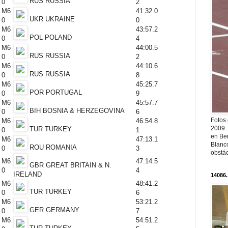
RUS RUSSIA
0
2
M6
41:32.0
UKR UKRAINE
0
0
M6
43:57.2
POL POLAND
0
4
M6
44:00.5
RUS RUSSIA
0
2
M6
44:10.6
RUS RUSSIA
0
8
M6
45:25.7
POR PORTUGAL
0
9
M6
45:57.7
BIH BOSNIA & HERZEGOVINA
0
6
Fotos
M6
46:54.8
2009.
TUR TURKEY
0
1
en Ber
M6
47:13.1
Blanc
ROU ROMANIA
0
3
obstá
M6
47:14.5
GBR GREAT BRITAIN & N.
0
4
IRELAND
14086.
M6
48:41.2
TUR TURKEY
0
6
M6
53:21.2
GER GERMANY
0
7
M6
54:51.2