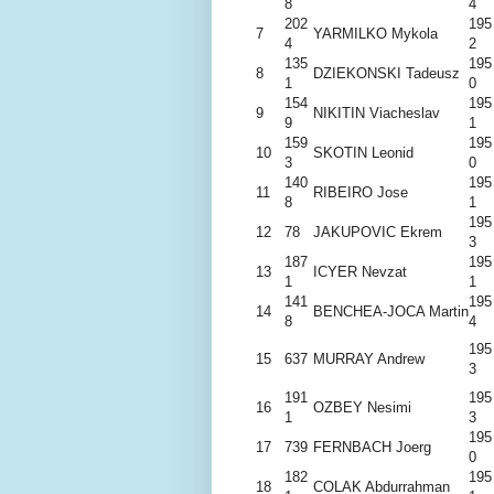
8
4
202
195
7
YARMILKO Mykola
4
2
135
195
8
DZIEKONSKI Tadeusz
1
0
154
195
9
NIKITIN Viacheslav
9
1
159
195
10
SKOTIN Leonid
3
0
140
195
11
RIBEIRO Jose
8
1
195
12
78
JAKUPOVIC Ekrem
3
187
195
13
ICYER Nevzat
1
1
141
195
14
BENCHEA-JOCA Martin
8
4
195
15
637
MURRAY Andrew
3
191
195
16
OZBEY Nesimi
1
3
195
17
739
FERNBACH Joerg
0
182
195
18
COLAK Abdurrahman