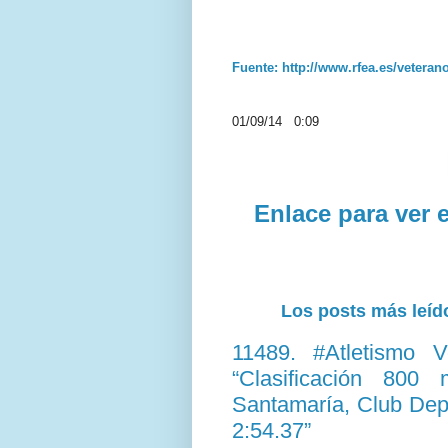
Fuente: http://www.rfea.es/veteran
01/09/14 0:09
Enlace para ver
Los posts más leído
11489. #Atletismo 
“Clasificación 800
Santamaría, Club Depo
2:54.37”