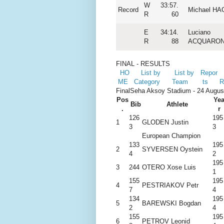
W
33:57.
Record
Michael H
R
60
E
34:14.
Luciano
R
88
ACQUARO
FINAL - RESULTS
HO
List by
List by
Repor
ME
Category
Team
ts
Final
Seha Aksoy Stadium - 24 August
Pos
Ye
Bib
Athlete
.
r
126
195
1
GLODEN Justin
3
3
European Champion
133
195
2
SYVERSEN Oystein
4
2
195
3
244
OTERO Xose Luis
1
155
195
4
PESTRIAKOV Petr
7
4
134
195
5
BAREWSKI Bogdan
2
4
155
195
6
PETROV Leonid