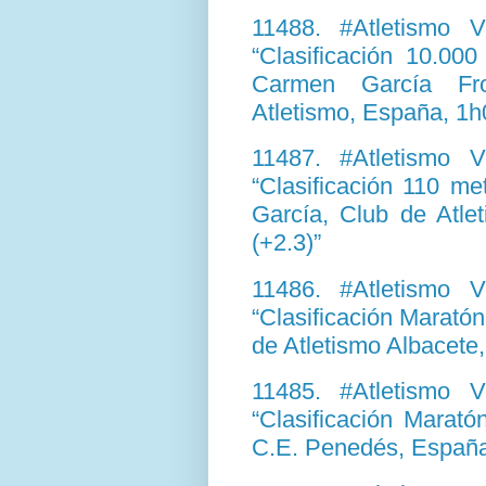
11488. #Atletismo 
“Clasificación 10.00
Carmen García Fro
Atletismo, España, 1h
11487. #Atletismo 
“Clasificación 110 m
García, Club de Atl
(+2.3)”
11486. #Atletismo 
“Clasificación Marató
de Atletismo Albacete
11485. #Atletismo 
“Clasificación Marat
C.E. Penedés, España