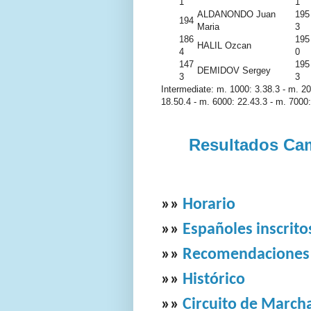
1
1
ALDANONDO Juan
195
194
Maria
3
186
195
HALIL Ozcan
4
0
147
195
DEMIDOV Sergey
3
3
Intermediate:
m. 1000: 3.38.3 - m. 20
18.50.4 - m. 6000: 22.43.3 - m. 7000:
Resultados Cam
»»
Horario
»»
Españoles inscrito
»»
Recomendaciones
»»
Histórico
»»
Circuito de March