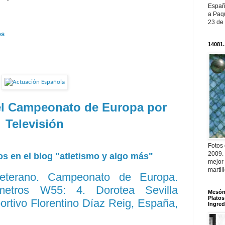
Españ
a Paqu
23 de
os
14081.
 el Campeonato de Europa por
Televisión
Fotos
2009.
s en el blog "atletismo y algo más"
mejor
martil
Veterano. Campeonato de Europa.
 metros W55: 4. Dorotea Sevilla
Mesón 
Platos
rtivo Florentino Díaz Reig, España,
Ingred