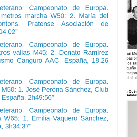
Veterano. Campeonato de Europa.
0 metros marcha W50: 2. María del
ntons, Pratense Asociación de
04:02”
Veterano. Campeonato de Europa.
etros vallas M45: 2. Donato Ramírez
En Me
pasió
etismo Canguro AAC, España, 18.26
los sa
guiño 
mejor
disfru
Veterano. Campeonato de Europa.
n M50: 1. José Perona Sánchez, Club
¿Qué 
Adidas
, España, 2h49:56”
Veterano. Campeonato de Europa.
ón W65: 1. Emilia Vaquero Sánchez,
, 3h34:37”