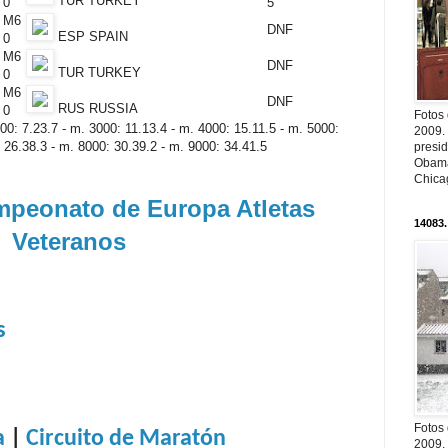
TUR TURKEY
0
5
M6
DNF
ESP SPAIN
0
M6
DNF
TUR TURKEY
0
M6
DNF
RUS RUSSIA
0
Fotos
00: 7.23.7 - m. 3000: 11.13.4 - m. 4000: 15.11.5 - m. 5000:
2009.
 26.38.3 - m. 8000: 30.39.2 - m. 9000: 34.41.5
presi
Obama
Chica
peonato de Europa Atletas
14083.
Veteranos
s
Fotos
a
|
Circuito de Maratón
2009.