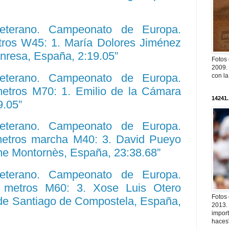
Veterano. Campeonato de Europa.
etros W45: 1. María Dolores Jiménez
nresa, España, 2:19.05”
Fotos
2009. 
Veterano. Campeonato de Europa.
con l
 metros M70: 1. Emilio de la Cámara
14241.
9.05”
Veterano. Campeonato de Europa.
 metros marcha M40: 3. David Pueyo
sme Montornès, España, 23:38.68”
Veterano. Campeonato de Europa.
00 metros M60: 3. Xose Luis Otero
Fotos
de Santiago de Compostela, España,
2013. 
import
haces