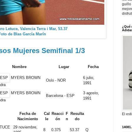
guiño 
mejor
disfru
¿Qué 
ero Letuce, Valencia Terra i Mar, 53.37
Adidas
Foto de Blas García Marín
sos Mujeres Semifinal 1/3
Nombre
Lugar
Fecha
MYERS BROWN
6 julio,
Oslo - NOR
1991
dra
MYERS BROWN
3 agosto,
Barcelona - ESP
1991
dra
Fecha de
Cal
Reacci
F
Resulta
El est
Nacimiento
le
ón
n
do
TUCE
29 noviembre,
14081.
8
0.375
53.37
Q