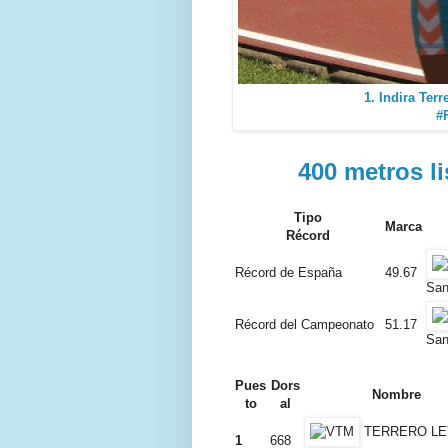
1. Indira Terr
#
400 metros li
Tipo
Marca
Récord
Récord de España
49.67
San
Récord del Campeonato
51.17
San
Pues
Dors
Nombre
to
al
TERRERO LE
1
668