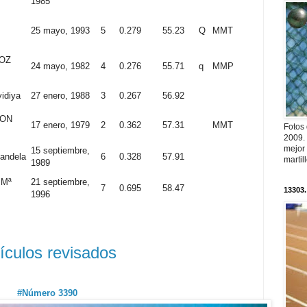
1985
25 mayo, 1993
5
0.279
55.23
Q
MMT
OZ
24 mayo, 1982
4
0.276
55.71
q
MMP
idiya
27 enero, 1988
3
0.267
56.92
ZON
17 enero, 1979
2
0.362
57.31
MMT
Fotos
2009.
mejor
15 septiembre,
andela
6
0.328
57.91
martil
1989
 Mª
21 septiembre,
7
0.695
58.47
13303.
1996
tículos revisados
#Número 3390