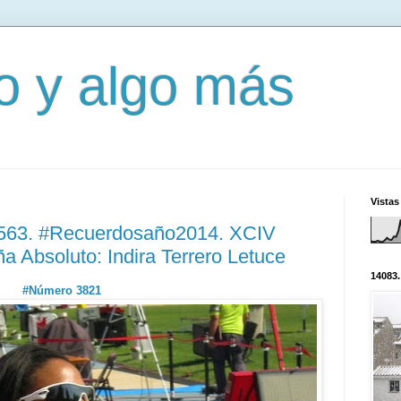
mo y algo más
Vistas
1563. #Recuerdosaño2014. XCIV
 Absoluto: Indira Terrero Letuce
14083.
#Número 3821