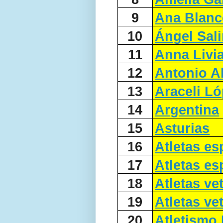
9
Ana Blanc
10
Ángel Sal
11
Anna Livia
12
Antonio A
13
Araceli L
14
Argentina
15
Asturias
16
Atletas e
17
Atletas e
18
Atletas ve
19
Atletas v
20
Atletismo 