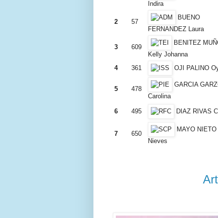
Indira
BUENO
2
57
FERNANDEZ Laura
BENITEZ MUÑ
3
609
Kelly Johanna
4
361
OJI PALINO Oy
GARCIA GAR
5
478
Carolina
6
495
DIAZ RIVAS C
MAYO NIETO
7
650
Nieves
Ar