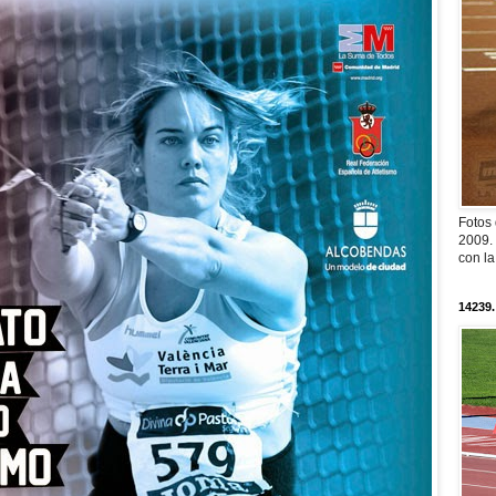
Fotos
2009. 
con l
14239.