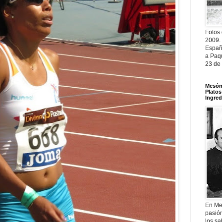
Fotos
2009.
Españ
a Paqu
23 de
Mesón 
Platos
Ingred
En Me
pasió
los sa