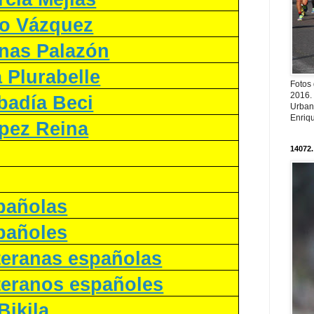
o Vázquez
inas Palazón
 Plurabelle
Fotos
2016.
badía Beci
Urban
Enriqu
ópez Reina
14072.
spañolas
spañoles
teranas españolas
eteranos españoles
Bikila