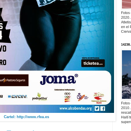
Fotos
2020.
Atleti
en el 
Cierva
14238.
Fotos
2010. 
resca
Cartel: http://www.rfea.es
Haití
superv