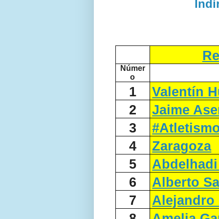
Indi
Re
Númer
o
1
Valentín 
2
Jaime Ase
3
#Atletism
4
Zaragoza
5
Abdelhadi
6
Alberto S
7
Alejandro
8
Amelia Ga