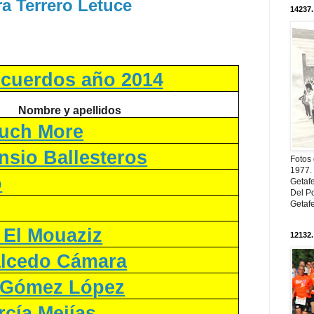
ra Terrero Letuce
14237.
cuerdos año 2014
Nombre y apellidos
Huch More
nsio Ballesteros
Fotos
1977. 
o
Getaf
Del Po
Getaf
 El Mouaziz
12132.
alcedo Cámara
 Gómez López
rcía Mejías