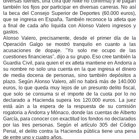
diversas fuentes, una cifra que Nike no confirma) y le pagan
también los fijos por participar en diversas carreras. No así
la beca del Consejo Superior de Deportes (60.000 euros),
que se ingresa en España. También reconoce la atleta que
a final de cada año liquida con Alonso Valero ingresos y
gastos.
Alonso Valero, precisamente, desde el primer día de la
Operación Galgo se mostró tranquilo en cuanto a las
acusaciones de dopaje. "Yo solo me ocupo de las
cuestiones financieras", dijo a su grupo. Eso cree también la
Guardia Civil, para quien el ex atleta mantiene en Andorra a
su nombre no solo una cuenta en la que ingresa el dinero
de media docena de personas, sino también depósitos a
plazo. Según Alonso Valero, allí no habrá más de 140.000
euros, lo que queda muy lejos de un presunto delito fiscal,
que solo se consuma si el importe de la cuota por lo no
declarado a Hacienda supera los 120.000 euros. La juez
está aún a la espera de la respuesta de su comisión
rogatoria a Andorra y Mónaco, donde las cuentas de Alberto
García, para conocer con exactitud los fondos no declarados
por las tres personas. Según el artículo 305 del Código
Penal, el delito contra la Hacienda pública tiene una pena
de entre uno y cuatro años.