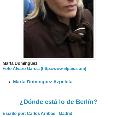
Marta Domínguez.
Foto Álvaro García (http://www.elpais.com)
Marta Domínguez Azpeleta
¿Dónde está lo de Berlín?
Escrito por: Carlos Arribas - Madrid