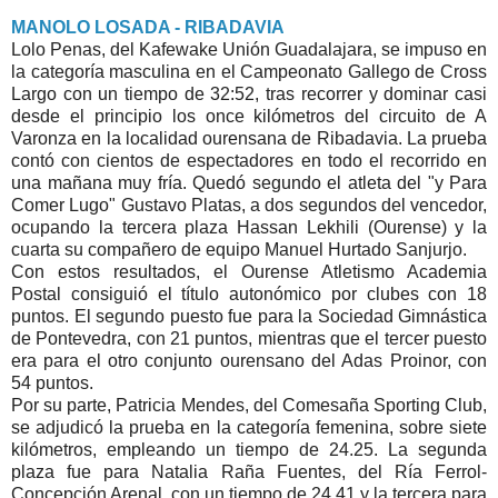
MANOLO LOSADA - RIBADAVIA
Lolo Penas, del Kafewake Unión Guadalajara, se impuso en
la categoría masculina en el Campeonato Gallego de Cross
Largo con un tiempo de 32:52, tras recorrer y dominar casi
desde el principio los once kilómetros del circuito de A
Varonza en la localidad ourensana de Ribadavia. La prueba
contó con cientos de espectadores en todo el recorrido en
una mañana muy fría. Quedó segundo el atleta del "y Para
Comer Lugo" Gustavo Platas, a dos segundos del vencedor,
ocupando la tercera plaza Hassan Lekhili (Ourense) y la
cuarta su compañero de equipo Manuel Hurtado Sanjurjo.
Con estos resultados, el Ourense Atletismo Academia
Postal consiguió el título autonómico por clubes con 18
puntos. El segundo puesto fue para la Sociedad Gimnástica
de Pontevedra, con 21 puntos, mientras que el tercer puesto
era para el otro conjunto ourensano del Adas Proinor, con
54 puntos.
Por su parte, Patricia Mendes, del Comesaña Sporting Club,
se adjudicó la prueba en la categoría femenina, sobre siete
kilómetros, empleando un tiempo de 24.25. La segunda
plaza fue para Natalia Raña Fuentes, del Ría Ferrol-
Concepción Arenal, con un tiempo de 24.41 y la tercera para