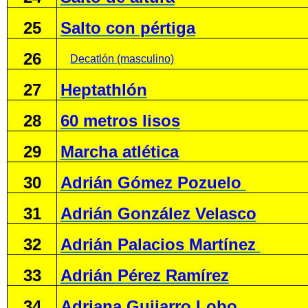
25
Salto con pértiga
26
Decatlón (masculino)
27
Heptathlón
28
60 metros lisos
29
Marcha atlética
30
Adrián Gómez Pozuelo
31
Adrián González Velasco
32
Adrián Palacios Martínez
33
Adrián Pérez Ramírez
34
Adriana Guijarro Lobo