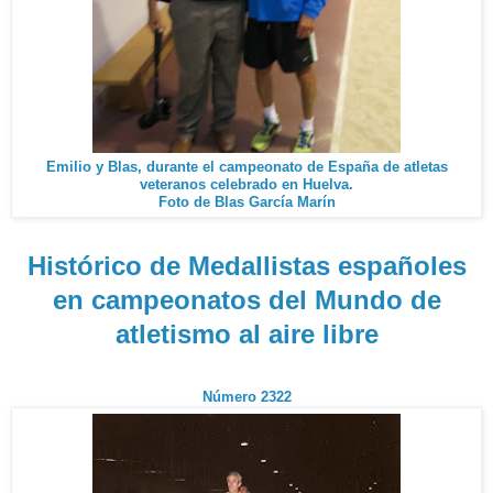
Emilio y Blas, durante el campeonato de España de atletas
veteranos celebrado en Huelva.
Foto de Blas García Marín
Histórico de Medallistas españoles
en campeonatos del Mundo de
atletismo al aire libre
Número 2322