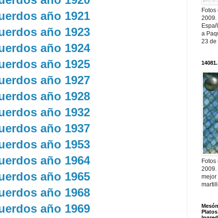
Fotos
uerdos año 1921
2009.
Españ
uerdos año 1923
a Paqu
23 de
uerdos año 1924
uerdos año 1925
14081.
uerdos año 1927
uerdos año 1928
uerdos año 1932
uerdos año 1937
uerdos año 1953
uerdos año 1964
Fotos
2009.
uerdos año 1965
mejor
martil
uerdos año 1968
uerdos año 1969
Mesón 
Platos
Ingred