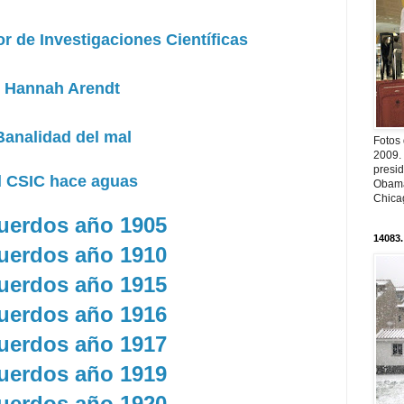
r de Investigaciones Científicas
Hannah Arendt
Banalidad del mal
Fotos
2009.
presi
l CSIC hace aguas
Obama
Chica
uerdos año 1905
14083.
uerdos año 1910
uerdos año 1915
uerdos año 1916
uerdos año 1917
uerdos año 1919
uerdos año 1920