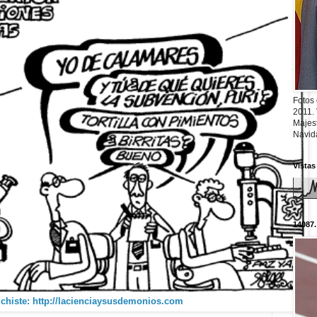
Fotos
2011.
Majest
Navid
Vistas
14087.
 chiste: http://lacienciaysusdemonios.com