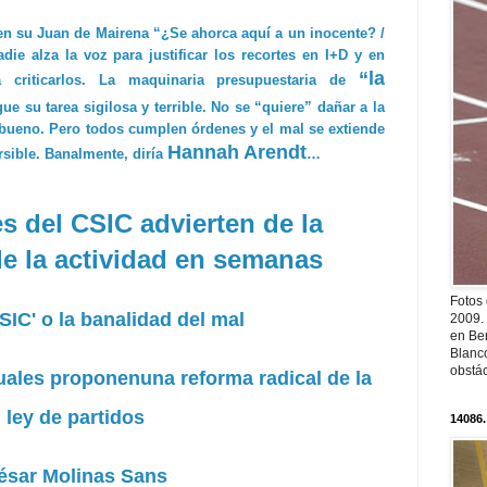
n su Juan de Mairena “¿Se ahorca aquí a un inocente? /
ie alza la voz para justificar los recortes en I+D y en
“la
 criticarlos. La maquinaria presupuestaria de
ue su tarea sigilosa y terrible. No se “quiere” dañar a la
 bueno. Pero todos cumplen órdenes y el mal se extiende
Hannah Arendt
rsible. Banalmente, diría
…
es del CSIC advierten de la
de la actividad en semanas
Fotos
SIC' o la banalidad del mal
2009.
en Ber
Blanc
obstá
uales proponenuna reforma radical de la
ley de partidos
14086.
ésar Molinas Sans