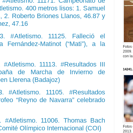
 #Atletismo. 11171. Campeonato de
letismo. 400 metros lisos: 1. Samuel
, 2. Roberto Briones Llanos, 46.87 y
hez, 47.16
. #Atletismo. 11125. Falleció el
 Fernández-Matinot (“Mati”), a la
Fotos
2009. 
con l
#Atletismo. 11113. #Resultados III
14241.
aña de Marcha de Invierno de
en Llerena (Badajoz)
. #Atletismo. 11105. #Resultados
Trofeo “Reyno de Navarra” celebrado
. #Atletismo. 11006. Thomas Bach
Comité Olímpico Internacional (COI)
Fotos
2013. 