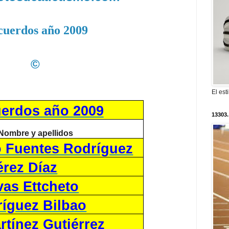
cuerdos año 2009
©
El est
erdos año 2009
13303.
Nombre y apellidos
 Fuentes Rodríguez
érez Díaz
vas Ettcheto
ríguez Bilbao
rtínez Gutiérrez