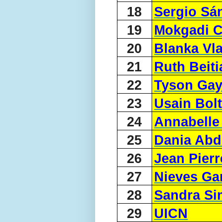
18
Sergio Sá
19
Mokgadi C
20
Blanka Vla
21
Ruth Beiti
22
Tyson Ga
23
Usain Bol
24
Annabelle
25
Dania Abd
26
Jean Pier
27
Nieves Ga
28
Sandra S
29
UICN