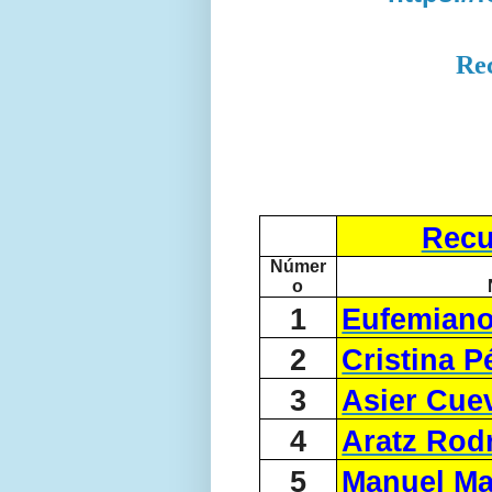
Re
Recu
Númer
o
1
Eufemiano
2
Cristina P
3
Asier Cue
4
Aratz Rod
5
Manuel Ma