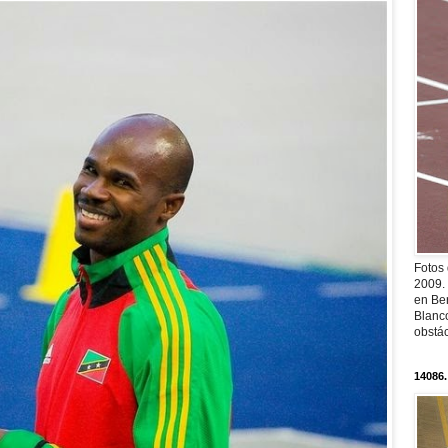
Fotos
2009.
en Ber
Blanc
obstá
14086.