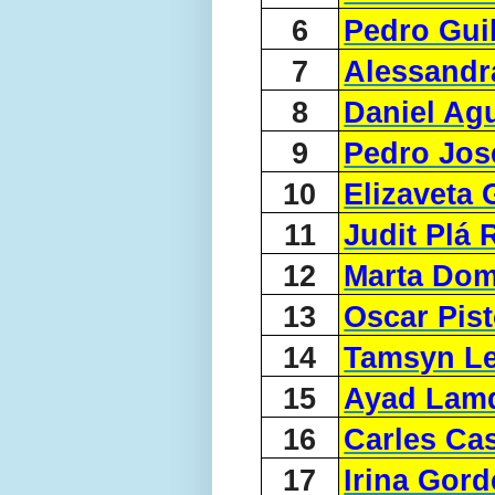
6
Pedro Guil
7
Alessandr
8
Daniel Ag
9
Pedro Jos
10
Elizaveta
11
Judit Plá 
12
Marta Dom
13
Oscar Pist
14
Tamsyn L
15
Ayad Lam
16
Carles Cas
17
Irina Gor