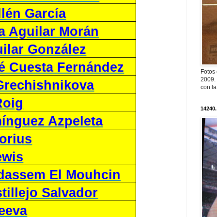
lén García
a Aguilar Morán
uilar González
é Cuesta Fernández
Fotos
2009. 
 Grechishnikova
con l
Roig
14240.
ínguez Azpeleta
orius
ewis
dassem El Mouhcin
tillejo Salvador
deeva