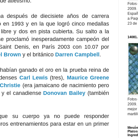
de atletismo.
Fotos
2009.
Españ
ha después de diecisiete años de carrera
a Paqu
 en 1993 y en la que logró cinco medallas
23 de
 libre y dos en pista cubierta. Su salto a la
14081.
se proclamó inesperadamente campeón del
Saint Denis, en París 2003 con 10.07 por
el Brown
y el británico
Darren Campbell
.
 habían ganado el oro en la prueba reina de
nidenses
Carl Lewis
(tres),
Maurice Greene
Christie
(era jamaicano de nacimiento pero
) y el canadiense
Donovan Bailey
(también
Fotos
2009.
mejor
martil
que su cuerpo ya no puede responder
ros entrenamientos para estar en un primer
Mesón 
Platos
Ingred