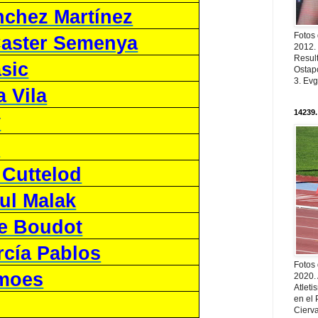
nchez Martínez
Fotos
aster Semenya
2012.
Resul
sic
Ostapc
3. Evg
a Vila
14239.
y
t
 Cuttelod
ul Malak
re Boudot
rcía Pablos
Fotos
imoes
2020.
Atleti
en el 
Cierva