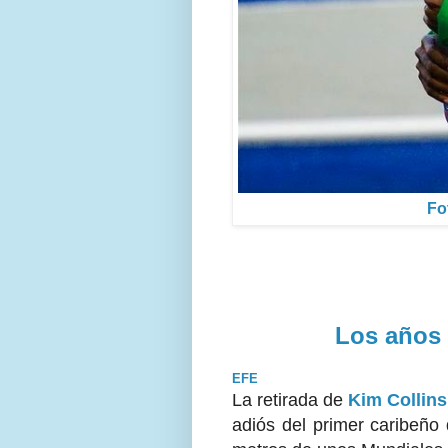
Fo
Los años 
EFE
La retirada de
Kim Collin
s
adiós del primer caribeño