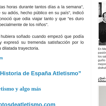
tas horas durante tantos días a la semana",
su adiós, hecho público en su país", indicó
onoció que odia viajar tanto y que "es duro
specialmente de los niños".
a hubiera soñado cuando empezó que podía
 expresó su tremenda satisfacción por lo
 dilatada trayectoria.
En Me
pasió
los sa
om
guiño 
mejor
disfru
Historia de España Atletismo”
¿Qué 
Adidas
etismo y algo más
fotosdeatletismo.com