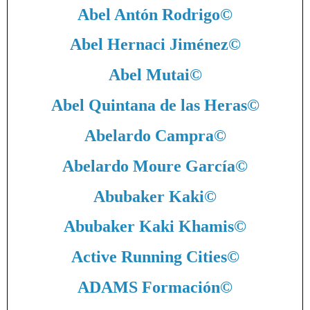
Abel Antón Rodrigo
©
Abel Hernaci Jiménez
©
Abel Mutai
©
Abel Quintana de las Heras
©
Abelardo Campra
©
Abelardo Moure García
©
Abubaker Kaki
©
Abubaker Kaki Khamis
©
Active Running Cities
©
ADAMS Formación
©