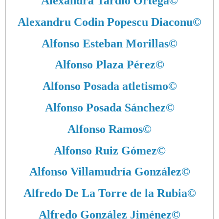
Alexandra Tardío Ortega
©
Alexandru Codin Popescu Diaconu
©
Alfonso Esteban Morillas
©
Alfonso Plaza Pérez
©
Alfonso Posada atletismo
©
Alfonso Posada Sánchez
©
Alfonso Ramos
©
Alfonso Ruiz Gómez
©
Alfonso Villamudría González
©
Alfredo De La Torre de la Rubia
©
Alfredo González Jiménez
©