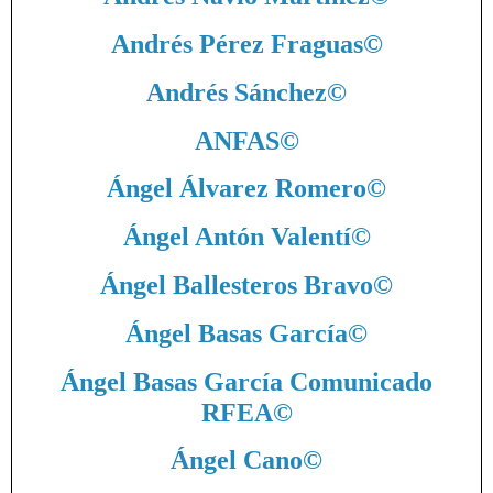
Andrés Pérez Fraguas
©
Andrés Sánchez
©
ANFAS
©
Ángel Álvarez Romero
©
Ángel Antón Valentí
©
Ángel Ballesteros Bravo
©
Ángel Basas García
©
Ángel Basas García Comunicado
RFEA
©
Ángel Cano
©