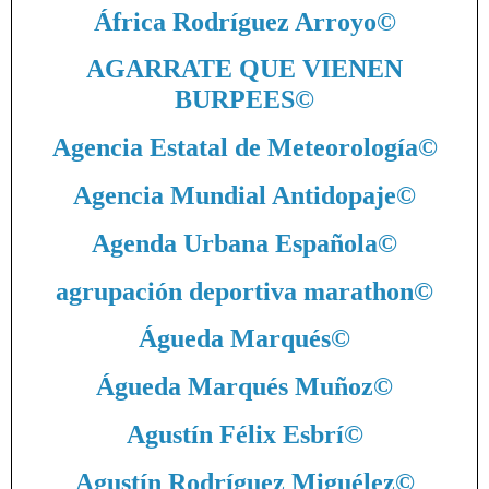
África Rodríguez Arroyo
©
AGARRATE QUE VIENEN
BURPEES
©
Agencia Estatal de Meteorología
©
Agencia Mundial Antidopaje
©
Agenda Urbana Española
©
agrupación deportiva marathon
©
Águeda Marqués
©
Águeda Marqués Muñoz
©
Agustín Félix Esbrí
©
Agustín Rodríguez Miguélez
©