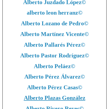
Alberto Juzdado López
©
alberto leon herranz
©
Alberto Lozano de Pedro
©
Alberto Martínez Vicente
©
Alberto Pallarés Pérez
©
Alberto Pastor Rodríguez
©
Alberto Peláez
©
Alberto Pérez Álvarez
©
Alberto Pérez Casas
©
Alberto Plazas González
Alberto Rivero Reyes
©