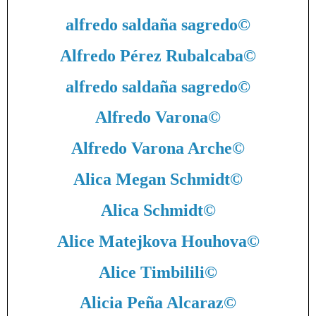
alfredo saldaña sagredo
©
Alfredo Pérez Rubalcaba
©
alfredo saldaña sagredo
©
Alfredo Varona
©
Alfredo Varona Arche
©
Alica Megan Schmidt
©
Alica Schmidt
©
Alice Matejkova Houhova
©
Alice Timbilili
©
Alicia Peña Alcaraz
©