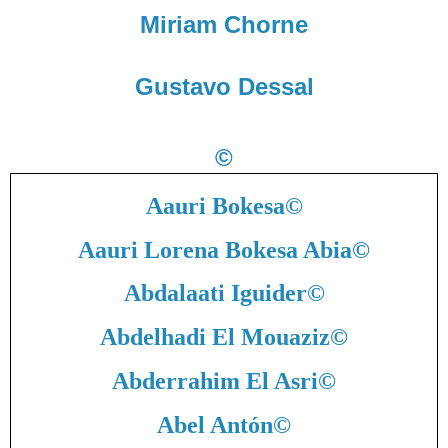
Miriam Chorne
Gustavo Dessal
©
Aauri Bokesa
©
Aauri Lorena Bokesa Abia
©
Abdalaati Iguider
©
Abdelhadi El Mouaziz
©
Abderrahim El Asri
©
Abel Antón
©