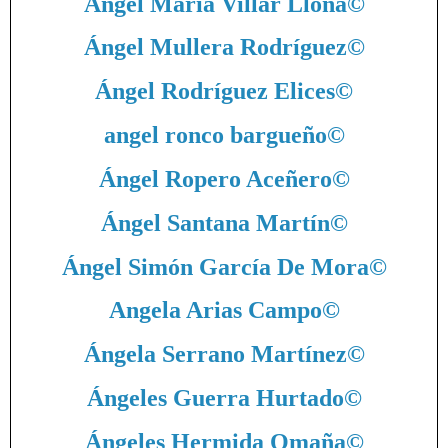
Ángel María Villar Llona
©
Ángel Mullera Rodríguez
©
Ángel Rodríguez Elices
©
angel ronco bargueño
©
Ángel Ropero Aceñero
©
Ángel Santana Martín
©
Ángel Simón García De Mora
©
Angela Arias Campo
©
Ángela Serrano Martínez
©
Ángeles Guerra Hurtado
©
Ángeles Hermida Omaña
©