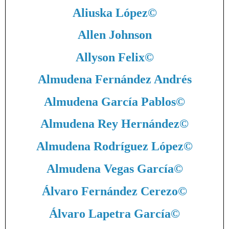
Aliuska López
©
Allen Johnson
Allyson Felix
©
Almudena Fernández Andrés
Almudena García Pablos
©
Almudena Rey Hernández
©
Almudena Rodríguez López
©
Almudena Vegas García
©
Álvaro Fernández Cerezo
©
Álvaro Lapetra García
©