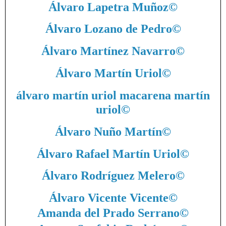
Álvaro Lapetra Muñoz
©
Álvaro Lozano de Pedro
©
Álvaro Martínez Navarro
©
Álvaro Martín Uriol
©
álvaro martín uriol macarena martín
uriol
©
Álvaro Nuño Martín
©
Álvaro Rafael Martín Uriol
©
Álvaro Rodríguez Melero
©
Álvaro Vicente Vicente
©
Amanda del Prado Serrano
©