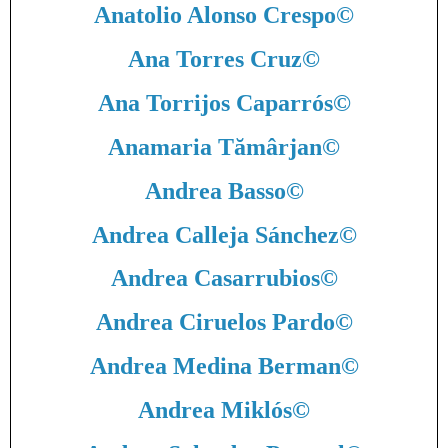
Anatolio Alonso Crespo
©
Ana Torres Cruz
©
Ana Torrijos Caparrós
©
Anamaria Tămârjan
©
Andrea Basso
©
Andrea Calleja Sánchez
©
Andrea Casarrubios
©
Andrea Ciruelos Pardo
©
Andrea Medina Berman
©
Andrea Miklós
©