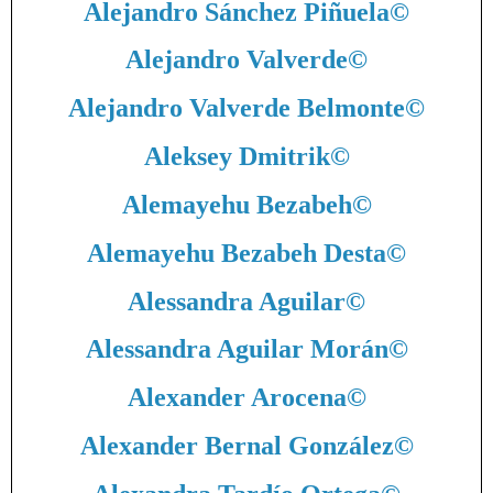
Alejandro Sánchez Piñuela
©
Alejandro Valverde
©
Alejandro Valverde Belmonte
©
Aleksey Dmitrik
©
Alemayehu Bezabeh
©
Alemayehu Bezabeh Desta
©
Alessandra Aguilar
©
Alessandra Aguilar Morán
©
Alexander Arocena
©
Alexander Bernal González
©