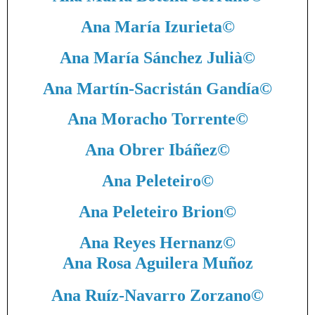
Ana María Izurieta
©
Ana María Sánchez Julià
©
Ana Martín-Sacristán Gandía
©
Ana Moracho Torrente
©
Ana Obrer Ibáñez
©
Ana Peleteiro
©
Ana Peleteiro Brion
©
Ana Reyes Hernanz
©
Ana Rosa Aguilera Muñoz
Ana Ruíz-Navarro Zorzano
©