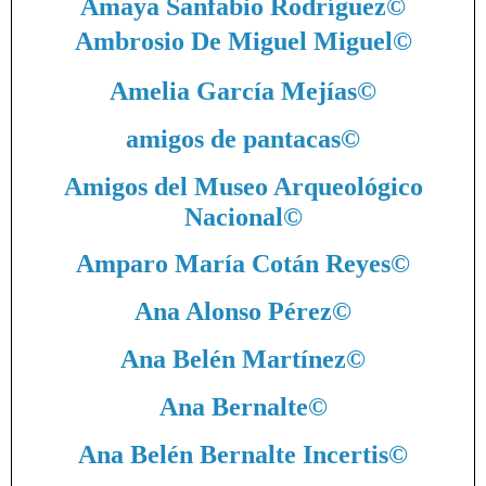
Amaya Sanfabio Rodríguez
©
Ambrosio De Miguel Miguel
©
Amelia García Mejías
©
amigos de pantacas
©
Amigos del Museo Arqueológico
Nacional
©
Amparo María Cotán Reyes
©
Ana Alonso Pérez
©
Ana Belén Martínez
©
Ana Bernalte
©
Ana Belén Bernalte Incertis
©