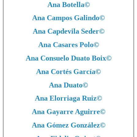
Ana Botella
©
Ana Campos Galindo
©
Ana Capdevila Seder
©
Ana Casares Polo
©
Ana Consuelo Duato Boix
©
Ana Cortés García
©
Ana Duato
©
Ana Elorriaga Ruiz
©
Ana Gayarre Aguirre
©
Ana Gómez González
©