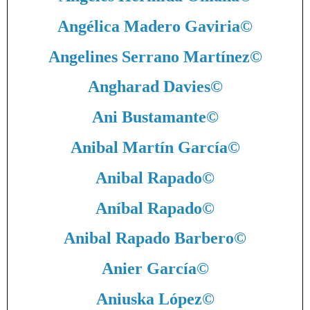
Angélica Madero Gaviria
©
Angelines Serrano Martínez
©
Angharad Davies
©
Ani Bustamante
©
Anibal Martín García
©
Anibal Rapado
©
Aníbal Rapado
©
Anibal Rapado Barbero
©
Anier García
©
Aniuska López
©