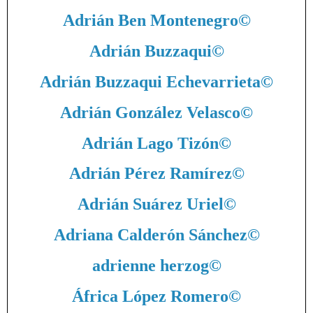
Adrián Ben Montenegro
©
Adrián Buzzaqui
©
Adrián Buzzaqui Echevarrieta
©
Adrián González Velasco
©
Adrián Lago Tizón
©
Adrián Pérez Ramírez
©
Adrián Suárez Uriel
©
Adriana Calderón Sánchez
©
adrienne herzog
©
África López Romero
©