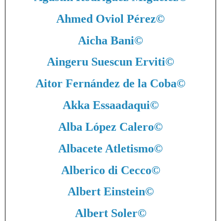
Ahmed Oviol Pérez
©
Aicha Bani
©
Aingeru Suescun Erviti
©
Aitor Fernández de la Coba
©
Akka Essaadaqui
©
Alba López Calero
©
Albacete Atletismo
©
Alberico di Cecco
©
Albert Einstein
©
Albert Soler
©