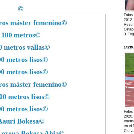
©
Fotos
2012.
ros máster femenino
©
Resul
Ostapc
100 metros
©
3. Evg
0 metros vallas
©
14239.
0 metros lisos
©
0 metros lisos
©
ros máster femenino
©
00 metros lisos
©
0 metros lisos
©
Fotos
2020.
Aauri Bokesa
©
Atleti
en el 
Cierva
Lorena Bokesa Abia
©