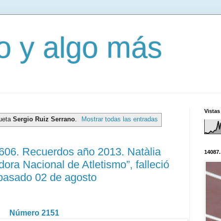
mo y algo más
Vistas
queta
Sergio Ruiz Serrano
.
Mostrar todas las entradas
3606. Recuerdos año 2013. Natàlia
14087.
dora Nacional de Atletismo”, falleció
 pasado 02 de agosto
Número 2151