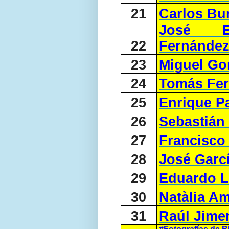
21
Carlos Bu
José En
22
Fernández
23
Miguel Go
24
Tomás Fer
25
Enrique P
26
Sebastián
27
Francisco 
28
José Garc
29
Eduardo L
30
Natàlia Am
31
Raúl Jime