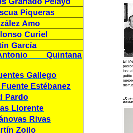
os Granado Pelayo
scua Piqueras
zález Amo
lonso Curiel
tín García
ntonio Quintana
En Me
pasió
los sa
uentes Gallego
guiño 
mejor
a Fuente Estébanez
disfru
d Pardo
¿Qué 
Adidas
as Llorente
ánovas Rivas
tín Zoilo