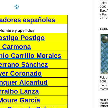
Fotos
©
2009.
Españ
a Paqu
adores españoles
23 de
14081.
Nombre y apellidos
ostigo Postigo
jo Carmona
io Carrillo Morales
errano Sánchez
iver Coronado
Fotos
anquer Alcantud
2009.
mejor
martil
ralbo Lanza
Moure García
Mesón 
Platos
Ingred