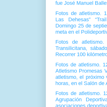
fue José Manuel Balle
Fotos de atletismo. 
Las Dehesas” “Trai
Domingo 25 de septiem
meta en el Polideporti
Fotos de atletismo
Transilicitana, sába
Recorrer 100 kilómetr
Fotos de atletismo. 
Atletismo Promesas Vi
atletismo, el próximo
horas, en el Salón de 
Fotos de atletismo. 
Agrupación Deporti
asociaciones deportiv