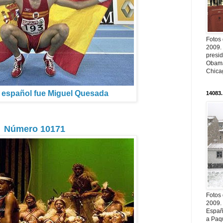
Fotos
2009.
presi
Obama
Chica
r español fue Miguel Quesada
14083.
Número 10171
Fotos
2009.
Españ
a Paqu