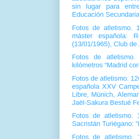
sin lugar para entr
Educación Secundaria
Fotos de atletismo. 
máster española: R
(13/01/1965), Club de
Fotos de atletismo
kilómetros “Madrid co
Fotos de atletismo. 1
española XXV Campeo
Libre, Múnich, Aleman
Jaël-Sakura Bestué Fe
Fotos de atletismo.
Sacristán Turiégano: “
Fotos de atletismo