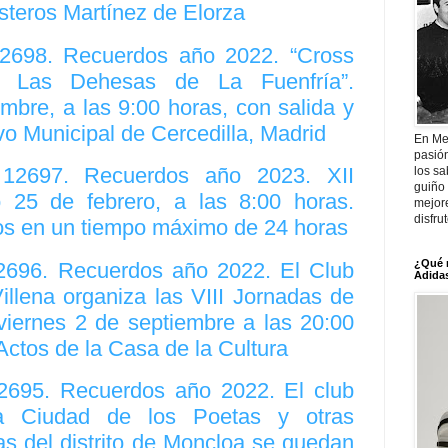
steros Martínez de Elorza
12698. Recuerdos año 2022. “Cross
l Las Dehesas de La Fuenfría”.
bre, a las 9:00 horas, con salida y
vo Municipal de Cercedilla, Madrid
En Me
pasió
. 12697. Recuerdos año 2023. XII
los sa
guiño 
do 25 de febrero, a las 8:00 horas.
mejor
disfru
os en un tiempo máximo de 24 horas
¿Qué 
12696. Recuerdos año 2022. El Club
Adidas
llena organiza las VIII Jornadas de
 viernes 2 de septiembre a las 20:00
Actos de la Casa de la Cultura
12695. Recuerdos año 2022. El club
va Ciudad de los Poetas y otras
as del distrito de Moncloa se quedan