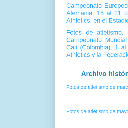
Campeonato Europeo d
Alemania, 15 al 21 d
Athletics, en el Estad
Fotos de atletismo
Campeonato Mundial 
Cali (Colombia), 1 a
Athletics y la Federa
Archivo histór
Fotos de atletismo de mar
Fotos de atletismo de may