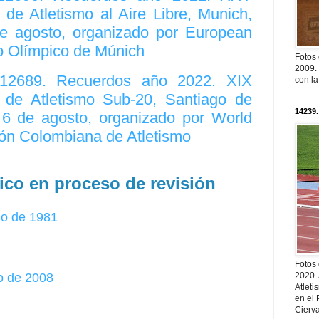
e Atletismo al Aire Libre, Munich,
e agosto, organizado por European
io Olímpico de Múnich
Fotos
2009. 
. 12689. Recuerdos año 2022. XIX
con l
de Atletismo Sub-20, Santiago de
14239.
l 6 de agosto, organizado por World
ción Colombiana de Atletismo
ico en proceso de revisión
zo de 1981
Fotos
o de 2008
2020.
Atleti
en el 
Cierva