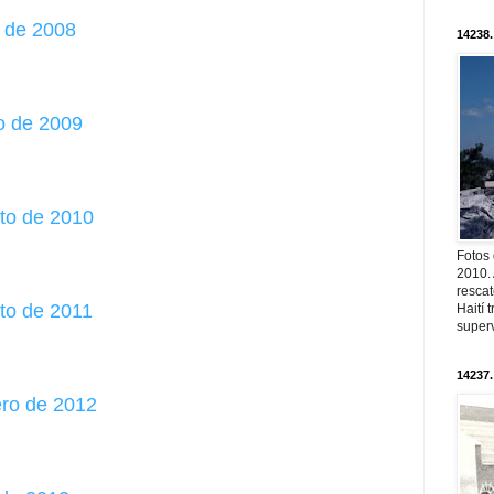
o de 2008
14238.
o de 2009
sto de 2010
Fotos
2010. 
resca
sto de 2011
Haití
superv
14237.
ero de 2012