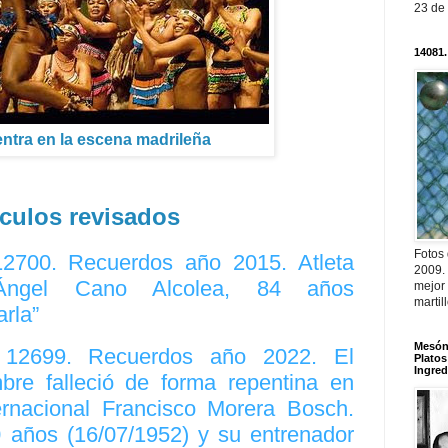
23 de
14081.
 entra en la escena madrileña
ículos revisados
Fotos
12700. Recuerdos año 2015. Atleta
2009.
“Ángel Cano Alcolea, 84 años
mejor
martil
rla”
Mesón 
. 12699. Recuerdos año 2022. El
Platos
Ingred
re falleció de forma repentina en
ternacional Francisco Morera Bosch.
 años (16/07/1952) y su entrenador