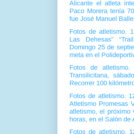
Alicante el atleta in
Paco Morera tenía 70
fue José Manuel Balle
Fotos de atletismo. 
Las Dehesas” “Trai
Domingo 25 de septiem
meta en el Polideporti
Fotos de atletismo
Transilicitana, sába
Recorrer 100 kilómetr
Fotos de atletismo. 
Atletismo Promesas Vi
atletismo, el próximo
horas, en el Salón de 
Fotos de atletismo. 