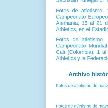
Sacristán Turiégano: “
Fotos de atletismo
Campeonato Europeo d
Alemania, 15 al 21 d
Athletics, en el Estad
Fotos de atletismo
Campeonato Mundial 
Cali (Colombia), 1 a
Athletics y la Federa
Archivo histór
Fotos de atletismo de mar
Fotos de atletismo de may