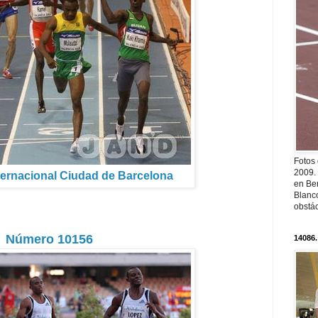
Fotos
2009.
ternacional Ciudad de Barcelona
en Ber
Blanc
obstá
Número 10156
14086.