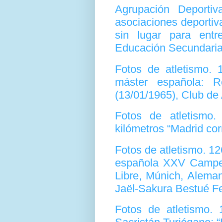
Agrupación Deporti
asociaciones deportiv
sin lugar para entr
Educación Secundaria
Fotos de atletismo. 
máster española: R
(13/01/1965), Club de
Fotos de atletismo
kilómetros “Madrid co
Fotos de atletismo. 1
española XXV Campeo
Libre, Múnich, Aleman
Jaël-Sakura Bestué Fe
Fotos de atletismo.