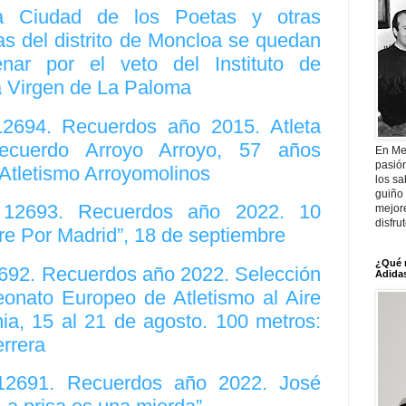
va Ciudad de los Poetas y otras
as del distrito de Moncloa se quedan
enar por el veto del Instituto de
 Virgen de La Paloma
12694. Recuerdos año 2015. Atleta
ecuerdo Arroyo Arroyo, 57 años
En Me
pasió
 Atletismo Arroyomolinos
los sa
guiño 
. 12693. Recuerdos año 2022. 10
mejor
disfru
rre Por Madrid”, 18 de septiembre
¿Qué 
2692. Recuerdos año 2022. Selección
Adidas
nato Europeo de Atletismo al Aire
ia, 15 al 21 de agosto. 100 metros:
rrera
 12691. Recuerdos año 2022. José