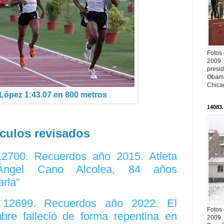
Fotos
2009.
presi
Obama
Chica
 López 1:43.07 en 800 metros
14083.
ículos revisados
12700. Recuerdos año 2015. Atleta
“Ángel Cano Alcolea, 84 años
rla”
. 12699. Recuerdos año 2022. El
Fotos
re falleció de forma repentina en
2009.