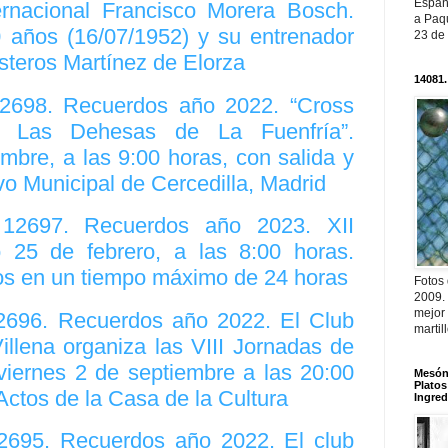
Españ
ternacional Francisco Morera Bosch.
a Paqu
 años (16/07/1952) y su entrenador
23 de
steros Martínez de Elorza
14081.
12698. Recuerdos año 2022. “Cross
l Las Dehesas de La Fuenfría”.
bre, a las 9:00 horas, con salida y
vo Municipal de Cercedilla, Madrid
. 12697. Recuerdos año 2023. XII
do 25 de febrero, a las 8:00 horas.
os en un tiempo máximo de 24 horas
Fotos
2009.
mejor
12696. Recuerdos año 2022. El Club
martil
llena organiza las VIII Jornadas de
 viernes 2 de septiembre a las 20:00
Mesón 
Platos
Actos de la Casa de la Cultura
Ingred
12695. Recuerdos año 2022. El club