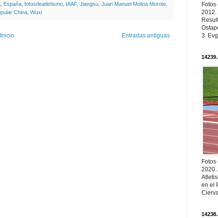
Fotos
a
,
España
,
fotosdeatletismo
,
IAAF
,
Jiangsu
,
Juan Manuel Molina Morote
,
2012.
pular China
,
Wuxi
Resul
Ostapc
3. Evg
Inicio
Entradas antiguas
14239.
Fotos
2020.
Atleti
en el 
Cierva
14238.