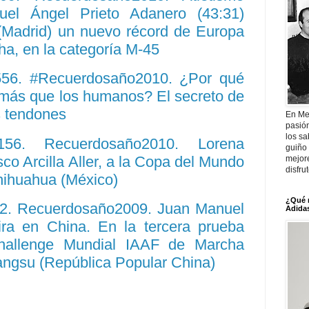
uel Ángel Prieto Adanero (43:31)
 (Madrid) un nuevo récord de Europa
ha, en la categoría M-45
7556. #Recuerdosaño2010. ¿Por qué
 más que los humanos? El secreto de
s tendones
En Me
pasió
los sa
6156. Recuerdosaño2010. Lorena
guiño 
sco Arcilla Aller, a la Copa del Mundo
mejor
disfru
ihuahua (México)
¿Qué 
82. Recuerdosaño2009. Juan Manuel
Adidas
ira en China. En la tercera prueba
Challenge Mundial IAAF de Marcha
angsu (República Popular China)