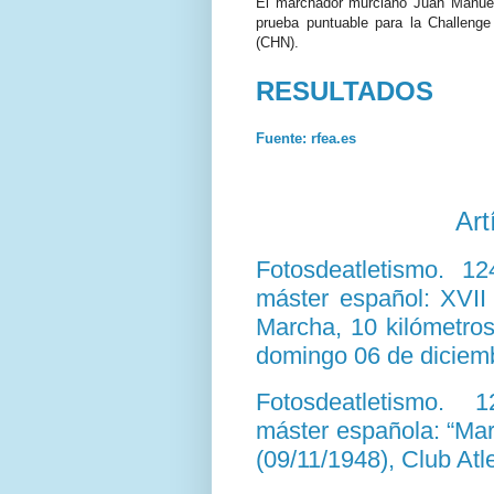
El marchador murciano Juan Manuel
prueba puntuable para la Challen
(CHN).
RESULTADOS
Fuente: rfea.es
Art
Fotosdeatletismo. 1
máster español: XVI
Marcha, 10 kilómetros
domingo 06 de diciemb
Fotosdeatletismo. 
máster española: “Ma
(09/11/1948), Club Atl