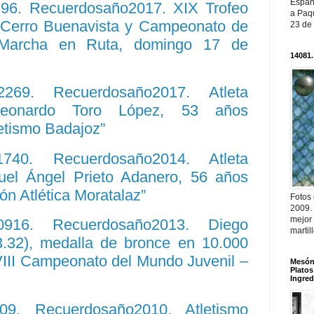
Españ
296. Recuerdosaño2017. XIX Trofeo
a Paqu
 Cerro Buenavista y Campeonato de
23 de
Marcha en Ruta, domingo 17 de
14081.
12269. Recuerdosaño2017. Atleta
Leonardo Toro López, 53 años
letismo Badajoz”
11740. Recuerdosaño2014. Atleta
uel Ángel Prieto Adanero, 56 años
ón Atlética Moratalaz”
Fotos
2009.
mejor
10916. Recuerdosaño2013. Diego
martil
3.32), medalla de bronce en 10.000
VIII Campeonato del Mundo Juvenil –
Mesón 
Platos
Ingred
809. Recuerdosaño2010. Atletismo