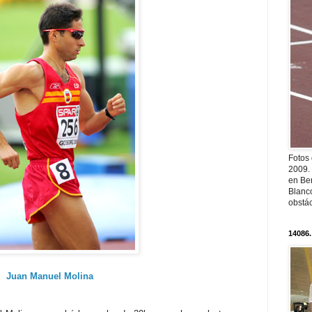
Fotos
2009.
en Ber
Blanc
obstá
14086.
Juan Manuel Molina