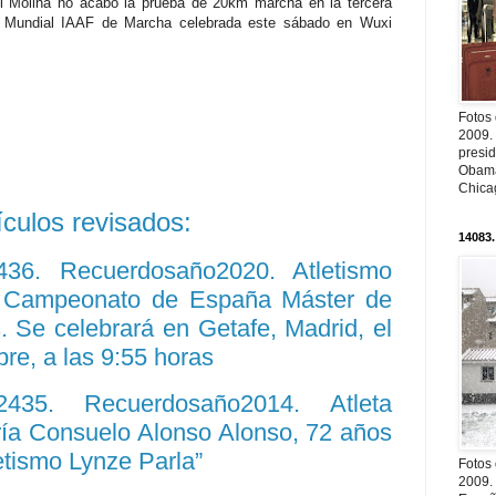
 Molina no acabó la prueba de 20km marcha en la tercera
ge Mundial IAAF de Marcha celebrada este sábado en Wuxi
Fotos
2009.
presi
Obama
Chica
ículos revisados:
14083.
2436. Recuerdosaño2020. Atletismo
I Campeonato de España Máster de
. Se celebrará en Getafe, Madrid, el
re, a las 9:55 horas
12435. Recuerdosaño2014. Atleta
ría Consuelo Alonso Alonso, 72 años
etismo Lynze Parla”
Fotos
2009.