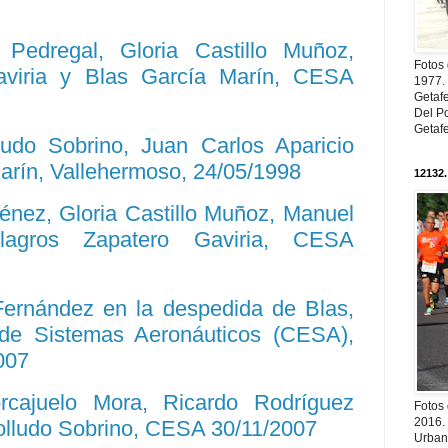
Pedregal, Gloria Castillo Muñoz,
Fotos
aviria y Blas García Marín, CESA
1977. 
Getaf
Del Po
Getaf
udo Sobrino, Juan Carlos Aparicio
arín, Vallehermoso, 24/05/1998
12132.
énez, Gloria Castillo Muñoz, Manuel
lagros Zapatero Gaviria, CESA
Fernández en la despedida de Blas,
de Sistemas Aeronáuticos (CESA),
007
rcajuelo Mora, Ricardo Rodríguez
Fotos
2016.
lludo Sobrino, CESA 30/11/2007
Urban