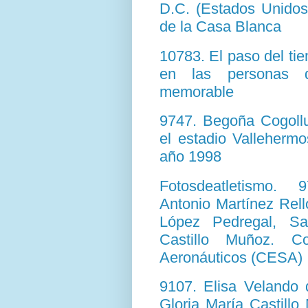
D.C. (Estados Unidos
de la Casa Blanca
10783. El paso del ti
en las personas q
memorable
9747. Begoña Cogollu
el estadio Vallehermo
año 1998
Fotosdeatletismo.
Antonio Martínez Rell
López Pedregal, S
Castillo Muñoz. C
Aeronáuticos (CESA)
9107. Elisa Velando
Gloria María Castill