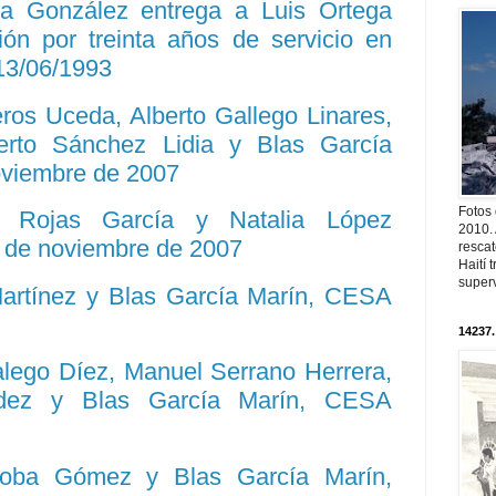
a González entrega a Luis Ortega
ión por treinta años de servicio en
3/06/1993
ros Uceda, Alberto Gallego Linares,
erto Sánchez Lidia y Blas García
viembre de 2007
Fotos
l Rojas García y Natalia López
2010. 
 de noviembre de 2007
resca
Haití
superv
 Martínez y Blas García Marín, CESA
14237.
alego Díez, Manuel Serrano Herrera,
ndez y Blas García Marín, CESA
doba Gómez y Blas García Marín,