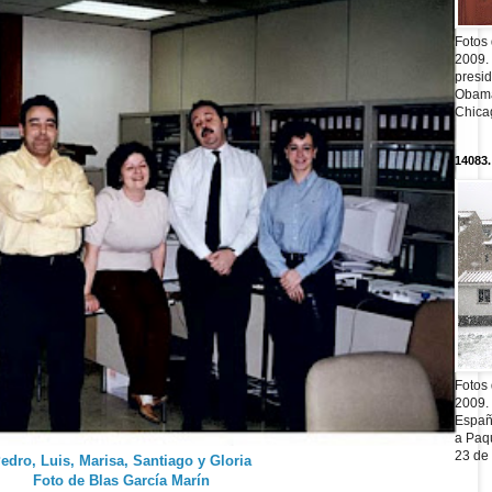
Fotos
2009.
presi
Obama
Chica
14083.
Fotos
2009.
Españ
a Paqu
23 de
edro, Luis, Marisa, Santiago y Gloria
Foto de Blas García Marín