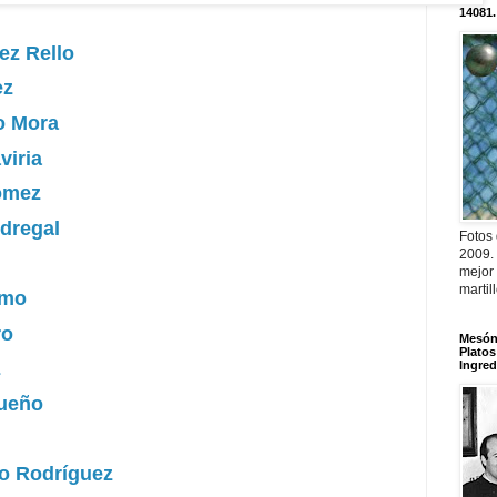
14081.
ez Rello
ez
o Mora
viria
ómez
dregal
Fotos
2009.
mejor
martil
amo
ro
Mesón 
Platos
z
Ingred
gueño
to Rodríguez