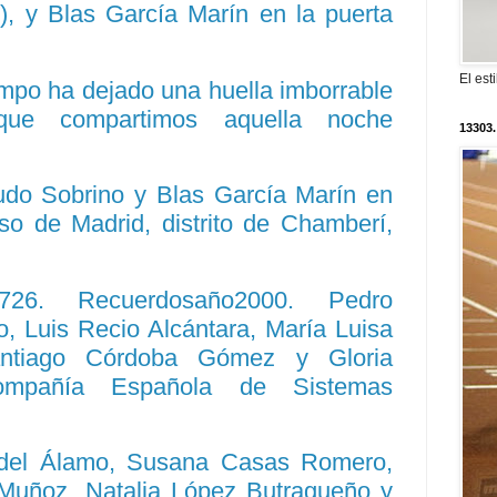
), y Blas García Marín en la puerta
El est
empo ha dejado una huella imborrable
ue compartimos aquella noche
13303.
do Sobrino y Blas García Marín en
so de Madrid, distrito de Chamberí,
 9726. Recuerdosaño2000. Pedro
o, Luis Recio Alcántara, María Luisa
antiago Córdoba Gómez y Gloria
ompañía Española de Sistemas
 del Álamo, Susana Casas Romero,
o Muñoz, Natalia López Butragueño y