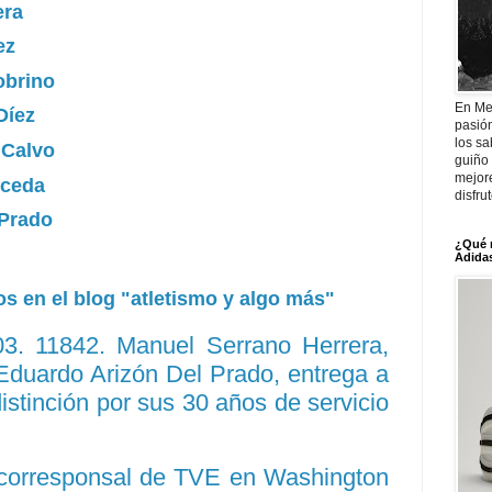
era
ez
obrino
En Me
Díez
pasió
los sa
 Calvo
guiño 
mejor
Uceda
disfru
 Prado
¿Qué 
Adidas
s en el blog "atletismo y algo más"
. 11842. Manuel Serrano Herrera,
Eduardo Arizón Del Prado, entrega a
istinción por sus 30 años de servicio
 corresponsal de TVE en Washington