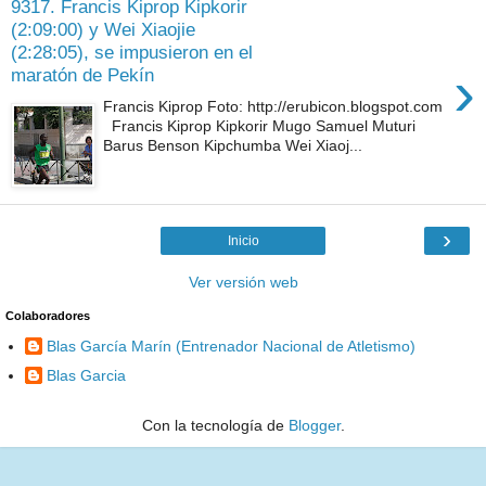
9317. Francis Kiprop Kipkorir
(2:09:00) y Wei Xiaojie
(2:28:05), se impusieron en el
›
maratón de Pekín
Francis Kiprop Foto: http://erubicon.blogspot.com
Francis Kiprop Kipkorir Mugo Samuel Muturi
Barus Benson Kipchumba Wei Xiaoj...
›
Inicio
Ver versión web
Colaboradores
Blas García Marín (Entrenador Nacional de Atletismo)
Blas Garcia
Con la tecnología de
Blogger
.