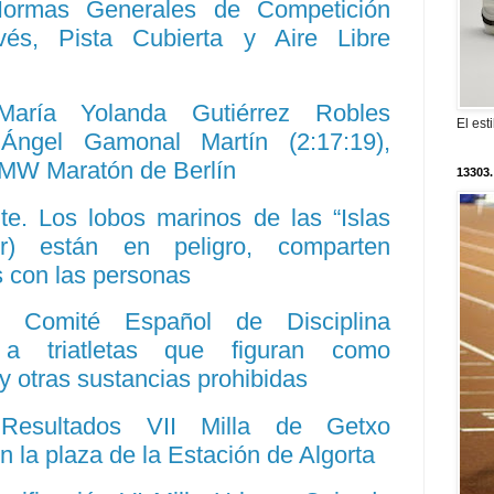
 Normas Generales de Competición
s, Pista Cubierta y Aire Libre
María Yolanda Gutiérrez Robles
El est
 Ángel Gamonal Martín (2:17:19),
BMW Maratón de Berlín
13303.
e. Los lobos marinos de las “Islas
r) están en peligro, comparten
s con las personas
l Comité Español de Disciplina
 a triatletas que figuran como
 otras sustancias prohibidas
 Resultados VII Milla de Getxo
n la plaza de la Estación de Algorta