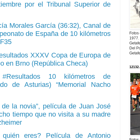
tiembre por el Tribunal Superior de
cía Morales García (36:32), Canal de
mpeonato de España de 10 kilómetros
Fotos
1977. 
 F35
Getaf
Del Po
Getaf
Resultados XXXV Copa de Europa de
do en Brno (República Checa)
12132.
. #Resultados 10 kilómetros de
pado de Asturias) “Memorial Nacho
o de la novia”, película de Juan José
ho tiempo que no visita a su madre
lzheimer
 quién eres? Película de Antonio
Fotos