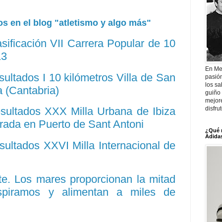
s en el blog "atletismo y algo más"
asificación VII Carrera Popular de 10
13
En Me
sultados I 10 kilómetros Villa de San
pasió
los sa
a (Cantabria)
guiño 
mejor
disfru
esultados XXX Milla Urbana de Ibiza
brada en Puerto de Sant Antoni
¿Qué 
Adidas
sultados XXVI Milla Internacional de
e. Los mares proporcionan la mitad
spiramos y alimentan a miles de