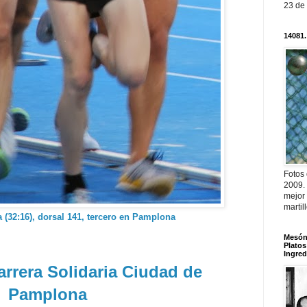
23 de
14081.
Fotos
2009.
mejor
martil
 (32:16), dorsal 141, tercero en Pamplona
Mesón 
Platos
Ingred
rrera Solidaria Ciudad de
Pamplona