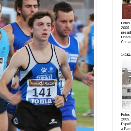
Fotos
2009.
presi
Obama
Chica
14083.
Fotos
2009.
Españ
a Paqu