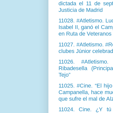
dictada el 11 de sep
Justicia de Madrid
11028. #Atletismo. Lu
Isabel II, ganó el Ca
en Ruta de Veteranos
11027. #Atletismo. #
clubes Júnior celebra
11026. #Atletismo
Ribadesella (Princi
Tejo”
11025. #Cine. “El hij
Campanella, hace muc
que sufre el mal de A
11024. Cine. ¿Y tú