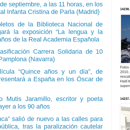
 de septiembre, a las 11 horas, en los
14238.
al Infanta Cristina de Parla (Madrid)
etos de la Biblioteca Nacional de
ará la exposición “La lengua y la
 años de la Real Academia Española
asificación Carrera Solidaria de 10
 Pamplona (Navarra)
Fotos
lícula “Quince años y un día”, de
2010. 
resca
presentará a España en los Óscar de
Haití
superv
o Mutis Jaramillo, escritor y poeta
14237.
ayer a los 90 años
ca” salió de nuevo a las calles para
ública, tras la paralización cautelar