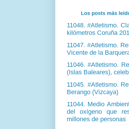
Los posts más leído
11048. #Atletismo. Cl
kilómetros Coruña 20
11047. #Atletismo. Re
Vicente de la Barquer
11046. #Atletismo. R
(Islas Baleares), cele
11045. #Atletismo. Re
Berango (Vizcaya)
11044. Medio Ambient
del oxígeno que re
millones de personas