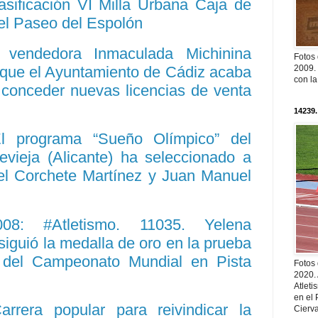
asificación VI Milla Urbana Caja de
el Paseo del Espolón
 vendedora Inmaculada Michinina
Fotos
que el Ayuntamiento de Cádiz acaba
2009. 
con l
a conceder nuevas licencias de venta
14239.
El programa “Sueño Olímpico” del
evieja (Alicante) ha seleccionado a
uel Corchete Martínez y Juan Manuel
8: #Atletismo. 11035. Yelena
siguió la medalla de oro en la prueba
a del Campeonato Mundial en Pista
Fotos
2020.
Atleti
en el 
arrera popular para reivindicar la
Cierva