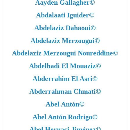
Aayden Gallagher
©
Abdalaati Iguider
©
Abdelaziz Dahaoui
©
Abdelaziz Merzougui
©
Abdelaziz Merzougui Noureddine
©
Abdelhadi El Mouaziz
©
Abderrahim El Asri
©
Abderrahman Chmati
©
Abel Antón
©
Abel Antón Rodrigo
©
Abel Hernaci Jiménez
©