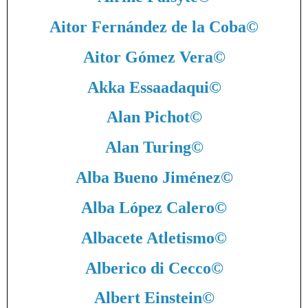
Aitor Fernández de la Coba
©
Aitor Gómez Vera
©
Akka Essaadaqui
©
Alan Pichot
©
Alan Turing
©
Alba Bueno Jiménez
©
Alba López Calero
©
Albacete Atletismo
©
Alberico di Cecco
©
Albert Einstein
©