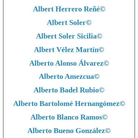
Albert Herrero Reñé
©
Albert Soler
©
Albert Soler Sicilia
©
Albert Vélez Martín
©
Alberto Alonso Álvarez
©
Alberto Amezcua
©
Alberto Badel Rubio
©
Alberto Bartolomé Hernangómez
©
Alberto Blanco Ramos
©
Alberto Bueno González
©