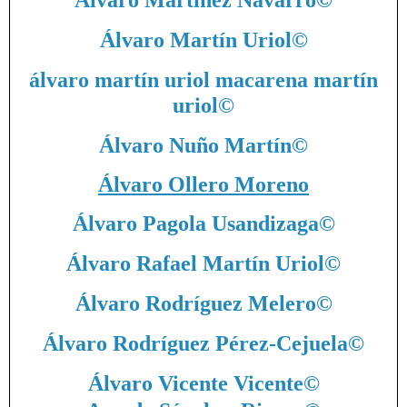
Álvaro Martínez Navarro
©
Álvaro Martín Uriol
©
álvaro martín uriol macarena martín
uriol
©
Álvaro Nuño Martín
©
Álvaro Ollero Moreno
Álvaro Pagola Usandizaga
©
Álvaro Rafael Martín Uriol
©
Álvaro Rodríguez Melero
©
Álvaro Rodríguez Pérez-Cejuela
©
Álvaro Vicente Vicente
©