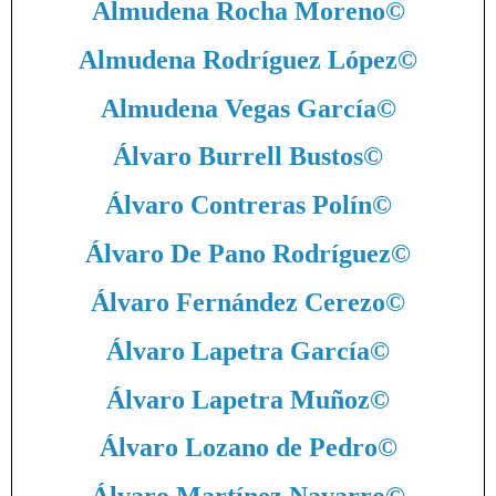
Almudena Rocha Moreno
©
Almudena Rodríguez López
©
Almudena Vegas García
©
Álvaro Burrell Bustos
©
Álvaro Contreras Polín
©
Álvaro De Pano Rodríguez
©
Álvaro Fernández Cerezo
©
Álvaro Lapetra García
©
Álvaro Lapetra Muñoz
©
Álvaro Lozano de Pedro
©