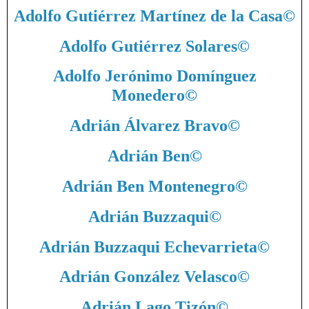
Adolfo Gutiérrez Martínez de la Casa
©
Adolfo Gutiérrez Solares
©
Adolfo Jerónimo Domínguez
Monedero
©
Adrián Álvarez Bravo
©
Adrián Ben
©
Adrián Ben Montenegro
©
Adrián Buzzaqui
©
Adrián Buzzaqui Echevarrieta
©
Adrián González Velasco
©
Adrián Lago Tizón
©