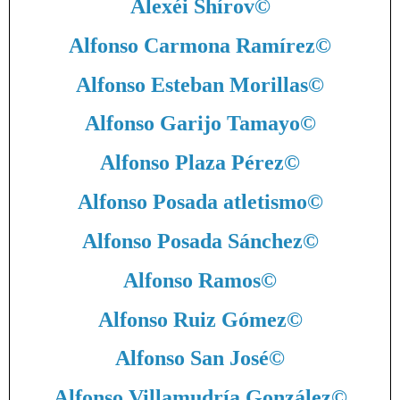
Alexéi Shírov
©
Alfonso Carmona Ramírez
©
Alfonso Esteban Morillas
©
Alfonso Garijo Tamayo
©
Alfonso Plaza Pérez
©
Alfonso Posada atletismo
©
Alfonso Posada Sánchez
©
Alfonso Ramos
©
Alfonso Ruiz Gómez
©
Alfonso San José
©
Alfonso Villamudría González
©