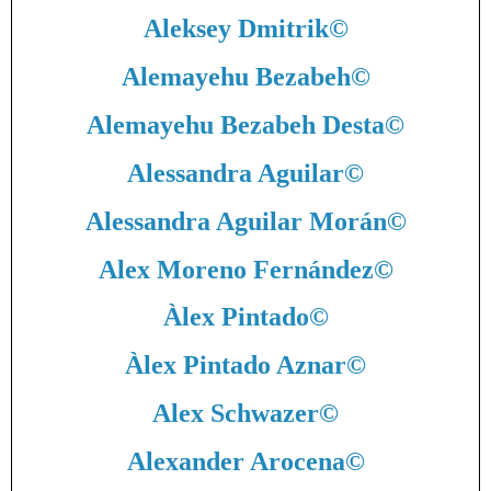
Aleksey Dmitrik
©
Alemayehu Bezabeh
©
Alemayehu Bezabeh Desta
©
Alessandra Aguilar
©
Alessandra Aguilar Morán
©
Alex Moreno Fernández
©
Àlex Pintado
©
Àlex Pintado Aznar
©
Alex Schwazer
©
Alexander Arocena
©