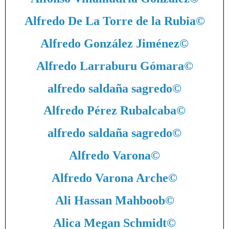
Alfredo De La Torre de la Rubia
©
Alfredo González Jiménez
©
Alfredo Larraburu Gómara
©
alfredo saldaña sagredo
©
Alfredo Pérez Rubalcaba
©
alfredo saldaña sagredo
©
Alfredo Varona
©
Alfredo Varona Arche
©
Ali Hassan Mahboob
©
Alica Megan Schmidt
©