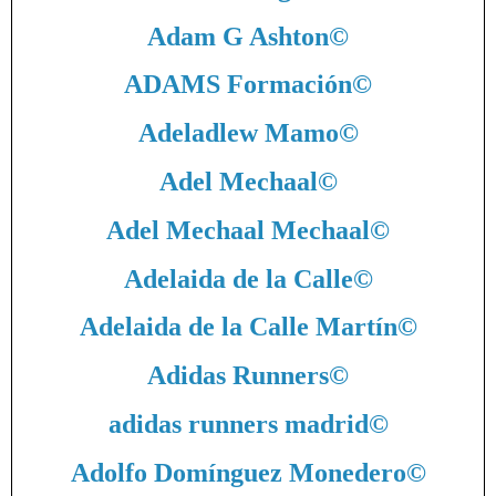
Adam G Ashton
©
ADAMS Formación
©
Adeladlew Mamo
©
Adel Mechaal
©
Adel Mechaal Mechaal
©
Adelaida de la Calle
©
Adelaida de la Calle Martín
©
Adidas Runners
©
adidas runners madrid
©
Adolfo Domínguez Monedero
©