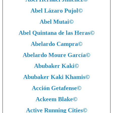
Abel Lázaro Pujol
©
Abel Mutai
©
Abel Quintana de las Heras
©
Abelardo Campra
©
Abelardo Moure García
©
Abubaker Kaki
©
Abubaker Kaki Khamis
©
Acción Getafense
©
Ackeem Blake
©
Active Running Cities
©