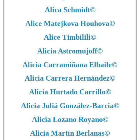
Alica Schmidt
©
Alice Matejkova Houhova
©
Alice Timbilili
©
Alicia Astromujoff
©
Alicia Carramiñana Elbaile
©
Alicia Carrera Hernández
©
Alicia Hurtado Carrillo
©
Alicia Juliá González-Barcia
©
Alicia Lozano Royano
©
Alicia Martín Berlanas
©