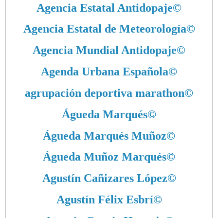
Agencia Estatal Antidopaje
©
Agencia Estatal de Meteorología
©
Agencia Mundial Antidopaje
©
Agenda Urbana Española
©
agrupación deportiva marathon
©
Águeda Marqués
©
Águeda Marqués Muñoz
©
Águeda Muñoz Marqués
©
Agustín Cañizares López
©
Agustín Félix Esbrí
©