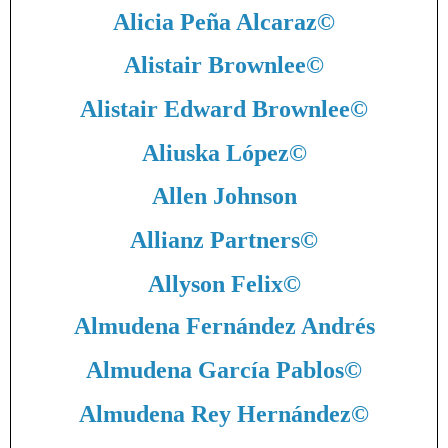
Alicia Peña Alcaraz
©
Alistair Brownlee
©
Alistair Edward Brownlee
©
Aliuska López
©
Allen Johnson
Allianz Partners
©
Allyson Felix
©
Almudena Fernández Andrés
Almudena García Pablos
©
Almudena Rey Hernández
©