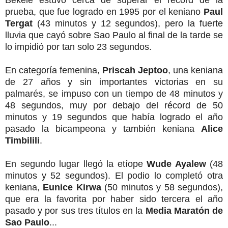
Bekele estuvo cerca de superar el récord de la
prueba, que fue logrado en 1995 por el keniano
Paul
Tergat
(43 minutos y 12 segundos), pero la fuerte
lluvia que cayó sobre Sao Paulo al final de la tarde se
lo impidió por tan solo 23 segundos.
En categoría femenina,
Priscah Jeptoo
, una keniana
de 27 años y sin importantes victorias en su
palmarés, se impuso con un tiempo de 48 minutos y
48 segundos, muy por debajo del récord de 50
minutos y 19 segundos que había logrado el año
pasado la bicampeona y también keniana
Alice
Timbilili
.
En segundo lugar llegó la etíope
Wude Ayalew
(48
minutos y 52 segundos). El podio lo completó otra
keniana,
Eunice Kirwa
(50 minutos y 58 segundos),
que era la favorita por haber sido tercera el año
pasado y por sus tres títulos en la
Media Maratón de
Sao Paulo
...