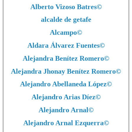
Alberto Vizoso Batres
©
alcalde de getafe
Alcampo
©
Aldara Álvarez Fuentes
©
Alejandra Benítez Romero
©
Alejandra Jhonay Benítez Romero
©
Alejandro Abellaneda López
©
Alejandro Arias Díez
©
Alejandro Arnal
©
Alejandro Arnal Ezquerra
©