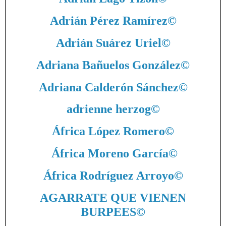
Adrián Pérez Ramírez
©
Adrián Suárez Uriel
©
Adriana Bañuelos González
©
Adriana Calderón Sánchez
©
adrienne herzog
©
África López Romero
©
África Moreno García
©
África Rodríguez Arroyo
©
AGARRATE QUE VIENEN
BURPEES
©