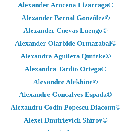
Alexander Arocena Lizarraga
©
Alexander Bernal González
©
Alexander Cuevas Luengo
©
Alexander Oiarbide Ormazabal
©
Alexandra Aguilera Quitzke
©
Alexandra Tardío Ortega
©
Alexandre Alekhine
©
Alexandre Goncalves Espada
©
Alexandru Codin Popescu Diaconu
©
Alexéi Dmítrievich Shírov
©