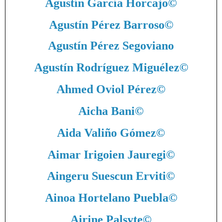
Agustín García Horcajo
©
Agustín Pérez Barroso
©
Agustín Pérez Segoviano
Agustín Rodríguez Miguélez
©
Ahmed Oviol Pérez
©
Aicha Bani
©
Aida Valiño Gómez
©
Aimar Irigoien Jauregi
©
Aingeru Suescun Erviti
©
Ainoa Hortelano Puebla
©
Airine Palsyte
©