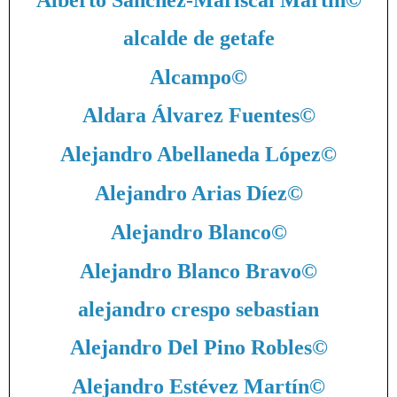
alcalde de getafe
Alcampo
©
Aldara Álvarez Fuentes
©
Alejandro Abellaneda López
©
Alejandro Arias Díez
©
Alejandro Blanco
©
Alejandro Blanco Bravo
©
alejandro crespo sebastian
Alejandro Del Pino Robles
©
Alejandro Estévez Martín
©