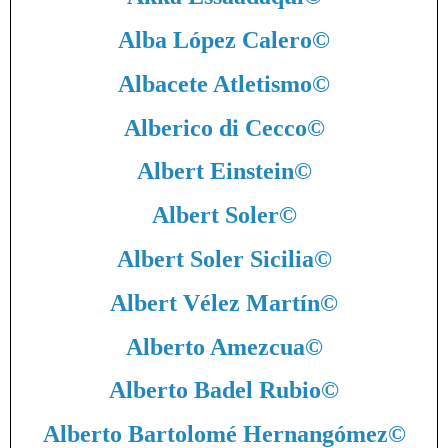
Alba López Calero
©
Albacete Atletismo
©
Alberico di Cecco
©
Albert Einstein
©
Albert Soler
©
Albert Soler Sicilia
©
Albert Vélez Martín
©
Alberto Amezcua
©
Alberto Badel Rubio
©
Alberto Bartolomé Hernangómez
©