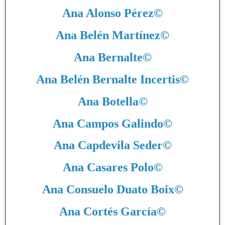
Ana Alonso Pérez
©
Ana Belén Martínez
©
Ana Bernalte
©
Ana Belén Bernalte Incertis
©
Ana Botella
©
Ana Campos Galindo
©
Ana Capdevila Seder
©
Ana Casares Polo
©
Ana Consuelo Duato Boix
©
Ana Cortés García
©