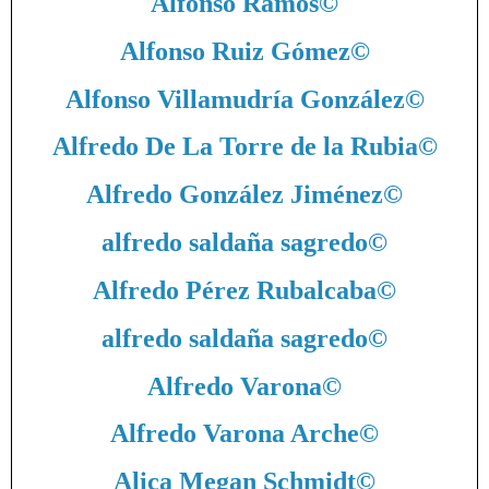
Alfonso Ramos
©
Alfonso Ruiz Gómez
©
Alfonso Villamudría González
©
Alfredo De La Torre de la Rubia
©
Alfredo González Jiménez
©
alfredo saldaña sagredo
©
Alfredo Pérez Rubalcaba
©
alfredo saldaña sagredo
©
Alfredo Varona
©
Alfredo Varona Arche
©
Alica Megan Schmidt
©