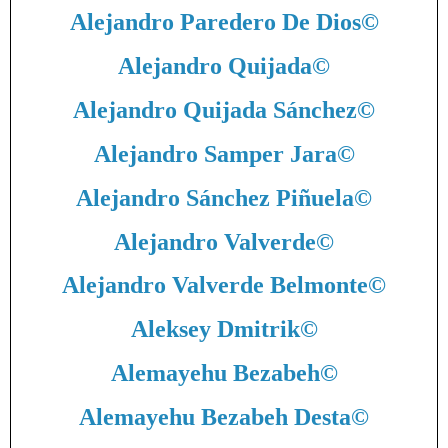
Alejandro Paredero De Dios
©
Alejandro Quijada
©
Alejandro Quijada Sánchez
©
Alejandro Samper Jara
©
Alejandro Sánchez Piñuela
©
Alejandro Valverde
©
Alejandro Valverde Belmonte
©
Aleksey Dmitrik
©
Alemayehu Bezabeh
©
Alemayehu Bezabeh Desta
©