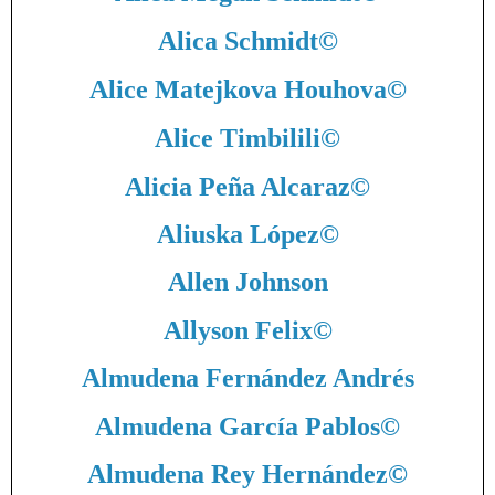
Alica Schmidt
©
Alice Matejkova Houhova
©
Alice Timbilili
©
Alicia Peña Alcaraz
©
Aliuska López
©
Allen Johnson
Allyson Felix
©
Almudena Fernández Andrés
Almudena García Pablos
©
Almudena Rey Hernández
©