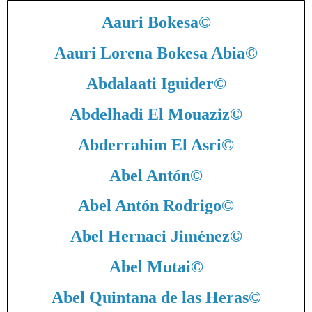
Aauri Bokesa
©
Aauri Lorena Bokesa Abia
©
Abdalaati Iguider
©
Abdelhadi El Mouaziz
©
Abderrahim El Asri
©
Abel Antón
©
Abel Antón Rodrigo
©
Abel Hernaci Jiménez
©
Abel Mutai
©
Abel Quintana de las Heras
©