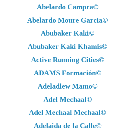
Abelardo Campra
©
Abelardo Moure García
©
Abubaker Kaki
©
Abubaker Kaki Khamis
©
Active Running Cities
©
ADAMS Formación
©
Adeladlew Mamo
©
Adel Mechaal
©
Adel Mechaal Mechaal
©
Adelaida de la Calle
©