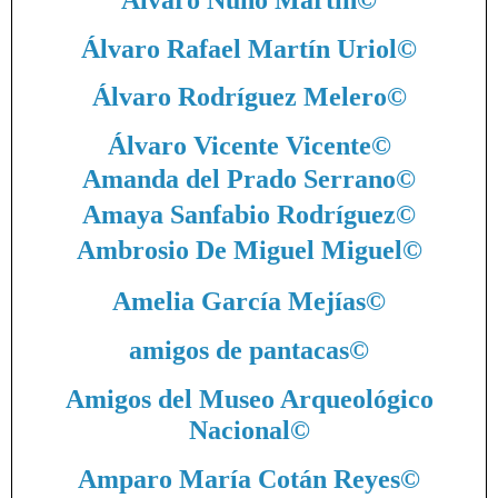
Álvaro Rafael Martín Uriol
©
Álvaro Rodríguez Melero
©
Álvaro Vicente Vicente
©
Amanda del Prado Serrano
©
Amaya Sanfabio Rodríguez
©
Ambrosio De Miguel Miguel
©
Amelia García Mejías
©
amigos de pantacas
©
Amigos del Museo Arqueológico
Nacional
©
Amparo María Cotán Reyes
©