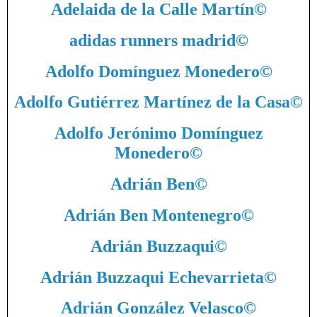
Adelaida de la Calle Martín
©
adidas runners madrid
©
Adolfo Domínguez Monedero
©
Adolfo Gutiérrez Martínez de la Casa
©
Adolfo Jerónimo Domínguez
Monedero
©
Adrián Ben
©
Adrián Ben Montenegro
©
Adrián Buzzaqui
©
Adrián Buzzaqui Echevarrieta
©
Adrián González Velasco
©