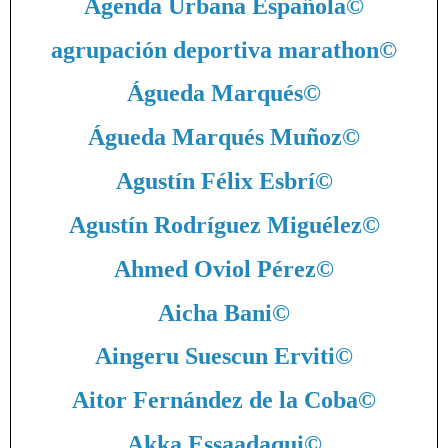
Agenda Urbana Española
©
agrupación deportiva marathon
©
Águeda Marqués
©
Águeda Marqués Muñoz
©
Agustín Félix Esbrí
©
Agustín Rodríguez Miguélez
©
Ahmed Oviol Pérez
©
Aicha Bani
©
Aingeru Suescun Erviti
©
Aitor Fernández de la Coba
©
Akka Essaadaqui
©