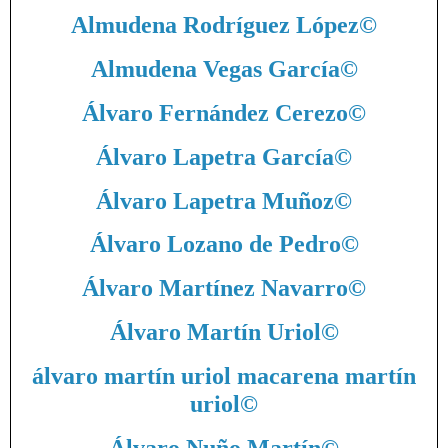
Almudena Rodríguez López
©
Almudena Vegas García
©
Álvaro Fernández Cerezo
©
Álvaro Lapetra García
©
Álvaro Lapetra Muñoz
©
Álvaro Lozano de Pedro
©
Álvaro Martínez Navarro
©
Álvaro Martín Uriol
©
álvaro martín uriol macarena martín
uriol
©
Álvaro Nuño Martín
©