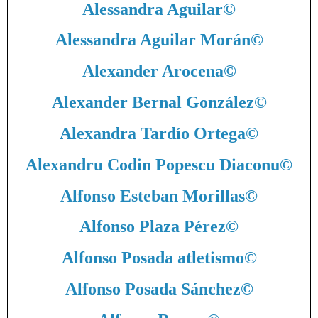
Alessandra Aguilar
©
Alessandra Aguilar Morán
©
Alexander Arocena
©
Alexander Bernal González
©
Alexandra Tardío Ortega
©
Alexandru Codin Popescu Diaconu
©
Alfonso Esteban Morillas
©
Alfonso Plaza Pérez
©
Alfonso Posada atletismo
©
Alfonso Posada Sánchez
©