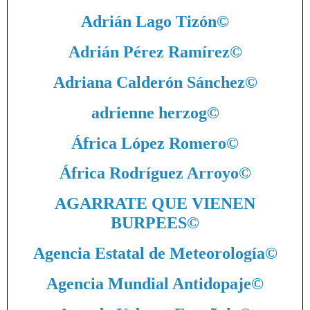
Adrián Lago Tizón
©
Adrián Pérez Ramírez
©
Adriana Calderón Sánchez
©
adrienne herzog
©
África López Romero
©
África Rodríguez Arroyo
©
AGARRATE QUE VIENEN
BURPEES
©
Agencia Estatal de Meteorología
©
Agencia Mundial Antidopaje
©