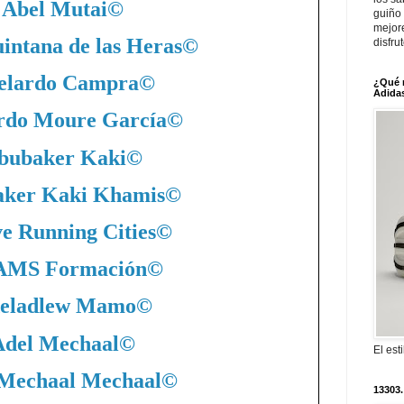
Abel Mutai
©
guiño 
mejor
intana de las Heras
©
disfru
elardo Campra
©
¿Qué 
Adidas
rdo Moure García
©
bubaker Kaki
©
ker Kaki Khamis
©
ve Running Cities
©
MS Formación
©
eladlew Mamo
©
Adel Mechaal
©
El est
 Mechaal Mechaal
©
13303.