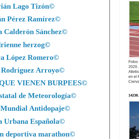
ián Lago Tizón
©
án Pérez Ramírez
©
a Calderón Sánchez
©
rienne herzog
©
ca López Romero
©
Fotos
2020.
 Rodríguez Arroyo
©
Atleti
en el 
QUE VIENEN BURPEES
©
Cierva
statal de Meteorología
©
14238.
 Mundial Antidopaje
©
a Urbana Española
©
n deportiva marathon
©