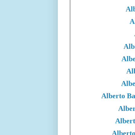
Al
A
Alb
Albe
Al
Albe
Alberto B
Albe
Alber
Albert