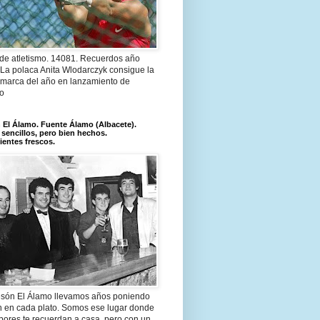
 de atletismo. 14081. Recuerdos año
 La polaca Anita Wlodarczyk consigue la
 marca del año en lanzamiento de
lo
El Álamo. Fuente Álamo (Albacete).
 sencillos, pero bien hechos.
ientes frescos.
són El Álamo llevamos años poniendo
n en cada plato. Somos ese lugar donde
bores te recuerdan a casa, pero con un