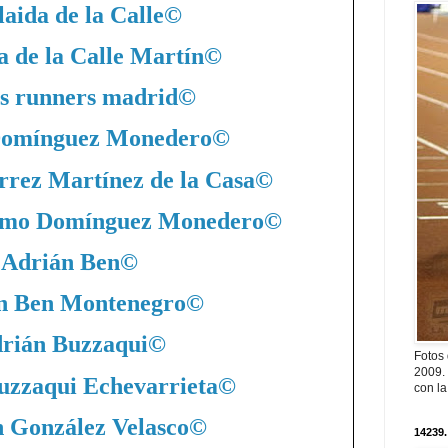
aida de la Calle
©
a de la Calle Martín
©
s runners madrid
©
Domínguez Monedero
©
rrez Martínez de la Casa
©
nimo Domínguez Monedero
©
Adrián Ben
©
n Ben Montenegro
©
rián Buzzaqui
©
Fotos
2009. 
uzzaqui Echevarrieta
©
con l
 González Velasco
©
14239.