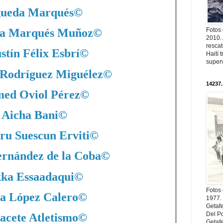
ueda Marqués
©
Fotos
a Marqués Muñoz
©
2010. 
resca
stín Félix Esbrí
©
Haití
superv
 Rodríguez Miguélez
©
14237.
ed Oviol Pérez
©
Aicha Bani
©
ru Suescun Erviti
©
ernández de la Coba
©
ka Essaadaqui
©
Fotos
a López Calero
©
1977. 
Getaf
Del Po
acete Atletismo
©
Getaf