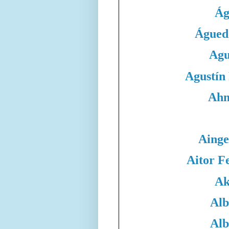
Ág
Águed
Agu
Agustín
Ahm
Ainge
Aitor F
Ak
Alb
Alb