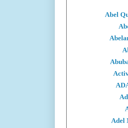
Abel Qu
Ab
Abela
A
Abuba
Acti
ADA
Ad
Adel