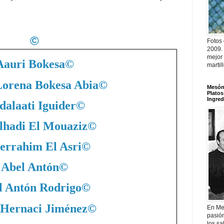
©
Fotos
2009.
mejor
Aauri Bokesa
©
martil
Lorena Bokesa Abia
©
Mesón 
Platos
Ingred
dalaati Iguider
©
lhadi El Mouaziz
©
errahim El Asri
©
Abel Antón
©
l Antón Rodrigo
©
 Hernaci Jiménez
©
En Me
pasió
los sa