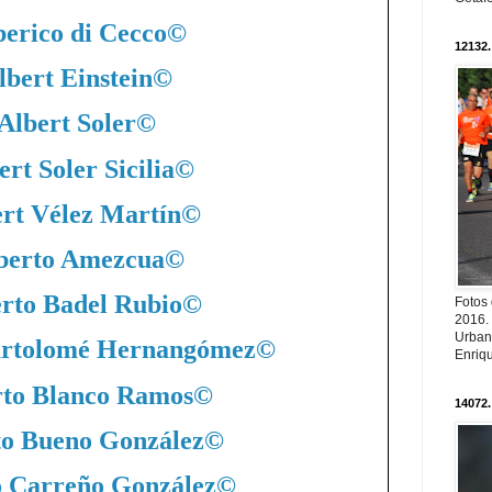
berico di Cecco
©
12132.
lbert Einstein
©
Albert Soler
©
ert Soler Sicilia
©
rt Vélez Martín
©
berto Amezcua
©
rto Badel Rubio
©
Fotos
2016.
Urban
artolomé Hernangómez
©
Enriqu
rto Blanco Ramos
©
14072.
to Bueno González
©
o Carreño González
©