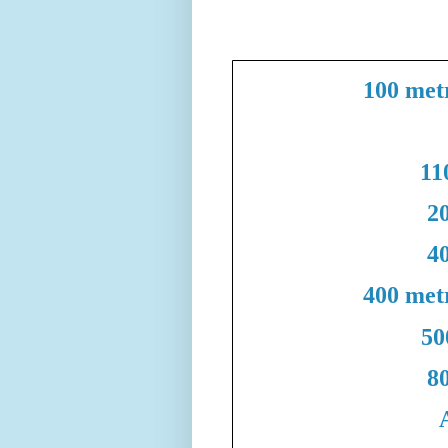
100 met
11
20
40
400 met
50
80