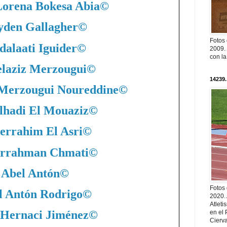
Lorena Bokesa Abia
©
yden Gallagher
©
Fotos
dalaati Iguider
©
2009. 
con l
laziz Merzougui
©
14239.
 Merzougui Noureddine
©
lhadi El Mouaziz
©
errahim El Asri
©
rrahman Chmati
©
Abel Antón
©
Fotos
l Antón Rodrigo
©
2020.
Atleti
 Hernaci Jiménez
©
en el 
Cierva