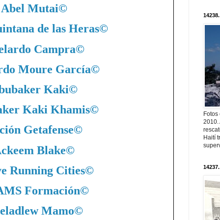
Abel Mutai
©
14238.
intana de las Heras
©
elardo Campra
©
rdo Moure García
©
bubaker Kaki
©
ker Kaki Khamis
©
Fotos
2010. 
ción Getafense
©
resca
Haití
superv
ckeem Blake
©
ve Running Cities
©
14237.
MS Formación
©
eladlew Mamo
©