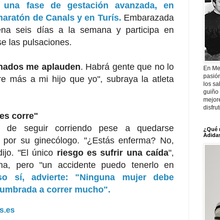
 una fase de gestación avanzada, en
aratón de Canals y en Turís.
Embarazada
na seis días a la semana y participa en
e las pulsaciones.
onados me aplauden
. Habrá gente que no lo
En Me
pasió
re más a mi hijo que yo", subraya la atleta
los sa
guiño 
mejor
disfru
es corre"
a de seguir corriendo pese a quedarse
¿Qué 
Adidas
 por su ginecólogo. "¿Estás enferma? No,
dijo. "El único
riesgo es sufrir una caída
",
ana, pero "un accidente puedo tenerlo en
so sí, advierte: "Ninguna mujer debe
tumbrada a correr mucho".
s.es