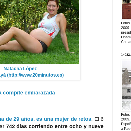
Fotos
2009.
presi
Obama
Chica
14083.
Natacha López
ayá (http://www.20minutos.es)
a compite embarazada
Fotos
a de 29 años, es una mujer de retos
. El 6
2009.
Españ
tar
742 días corriendo entre ocho y nueve
a Paqu