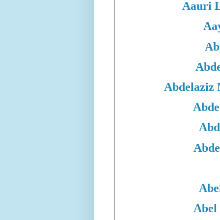
Aauri 
Aa
Ab
Abde
Abdelaziz
Abde
Abd
Abde
Abe
Abel