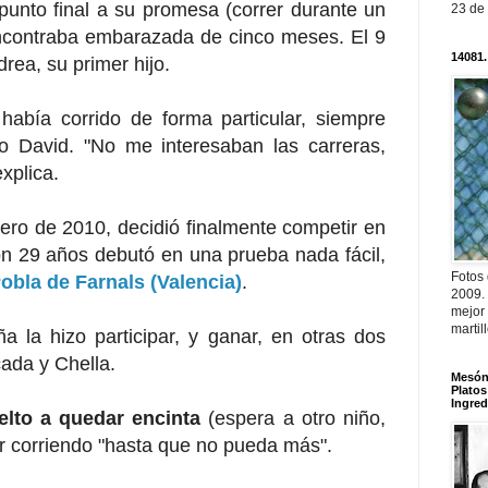
punto final a su promesa (correr durante un
23 de
ncontraba embarazada de cinco meses. El 9
14081.
ea, su primer hijo.
abía corrido de forma particular, siempre
 David. "No me interesaban las carreras,
xplica.
rero de 2010, decidió finalmente competir en
on 29 años debutó en una prueba nada fácil,
Fotos
obla de Farnals (Valencia)
.
2009.
mejor
martil
a la hizo participar, y ganar, en otras dos
ada y Chella.
Mesón 
Platos
Ingred
elto a quedar encinta
(espera a otro niño,
ir corriendo "hasta que no pueda más".