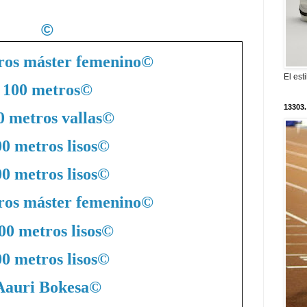
©
ros máster femenino
©
El est
100 metros
©
13303.
0 metros vallas
©
0 metros lisos
©
0 metros lisos
©
ros máster femenino
©
00 metros lisos
©
0 metros lisos
©
Aauri Bokesa
©