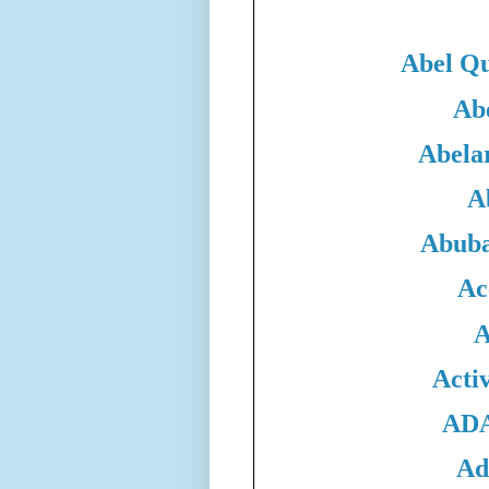
Abel Qu
Ab
Abela
A
Abuba
Ac
A
Acti
ADA
Ad