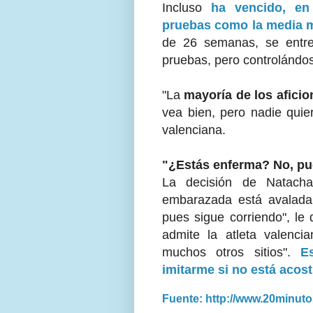
Incluso
ha vencido, en
pruebas como la media m
de 26 semanas, se entre
pruebas, pero controlándos
"La
mayoría de los afici
vea bien, pero nadie quie
valenciana.
"¿Estás enferma? No, pu
La decisión de Natach
embarazada está avalada
pues sigue corriendo", le 
admite la atleta valenci
muchos otros sitios".
E
imitarme si no está acos
Fuente: http://www.20minuto