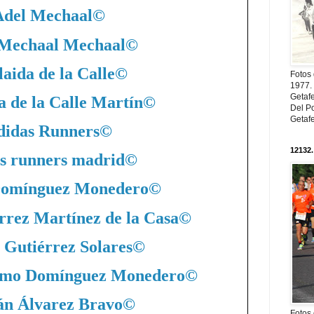
Adel Mechaal
©
 Mechaal Mechaal
©
aida de la Calle
©
Fotos
1977. 
Getaf
a de la Calle Martín
©
Del Po
Getaf
didas Runners
©
12132.
s runners madrid
©
Domínguez Monedero
©
rrez Martínez de la Casa
©
 Gutiérrez Solares
©
nimo Domínguez Monedero
©
án Álvarez Bravo
©
Fotos