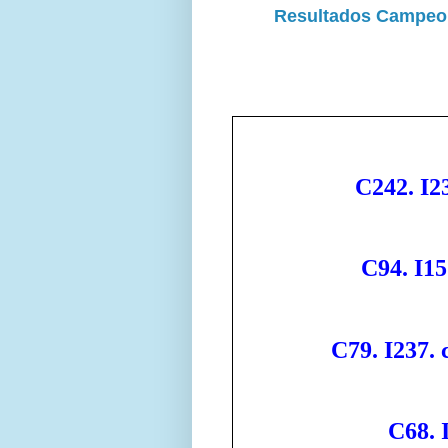
Resultados Campeon
C242. I23
C94. I15
C79. I237. 
C68. I