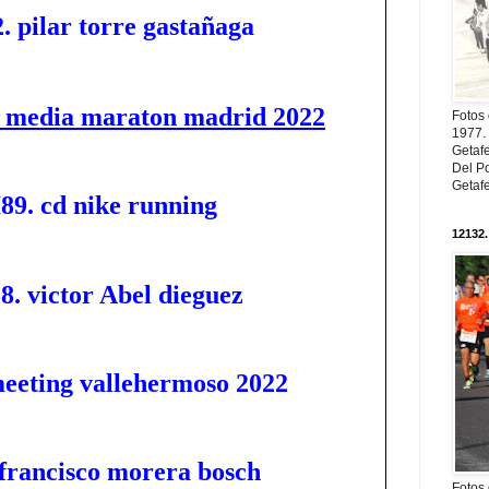
. pilar torre gastañaga
s media maraton madrid 2022
Fotos
1977. 
Getaf
Del Po
Getaf
I89. cd nike running
12132.
8. victor Abel dieguez
meeting vallehermoso 2022
 francisco morera bosch
Fotos