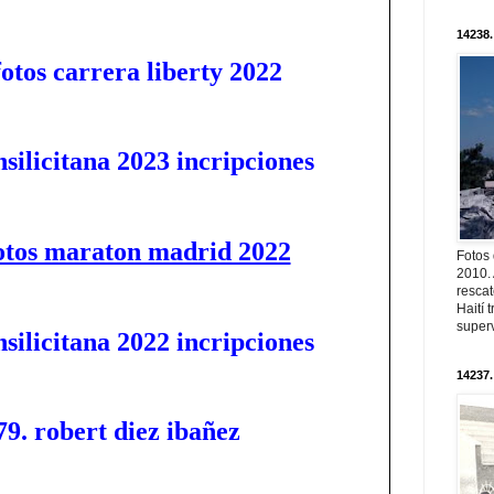
14238.
fotos carrera liberty 2022
nsilicitana 2023 incripciones
otos maraton madrid 2022
Fotos
2010. 
resca
Haití
superv
nsilicitana 2022 incripciones
14237.
79. robert diez ibañez