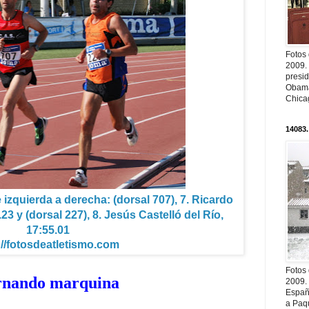
Fotos
2009.
presi
Obama
Chica
14083.
 izquierda a derecha: (dorsal 707), 7. Ricardo
3 y (dorsal 227), 8. Jesús Castelló del Río,
17:55.01
://fotosdeatletismo.com
Fotos
rnando marquina
2009.
Españ
a Paqu