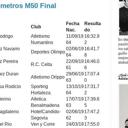
 metros M50 Final
Fecha
Resulta
Club
Nac.
do
odrigo
Atletismo
11/09/19
16:32.9
En Me
Numantino
64
2
pasió
iz Navarro
02/06/19
16:41.7
los sa
Deportes Olimpo
guiño 
64
8
mejor
z Pereira
22/09/19
16:46.0
disfru
R.C. Celta
61
6
ez Duran
29/06/19
17:07.4
¿Qué 
Atletismo Orippo
Adidas
63
0
sa Rodicio
Sporting
13/10/19
17:31.7
Hortaleza
64
2
erino
Atletica
17/07/19
17:39.6
Benalmadena
63
5
Magdaleno
HotelCandido-
02/06/19
17:47.2
Segovia
62
3
el Rio
Ven y Corre
24/03/19
17:55.0