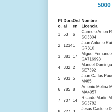
5000
Pt
Dors
Ord
Nombre
o.
al
en
Licencia
Carmelo Anton R
1
53
6
SO3304
Juan Antonio Ru
2
1234
1
GR310
Miguel Fernande
3
381
17
GA716998
Manuel Domingu
4
332
2
SE7392
Juan Carlos Pou
5
933
5
M485
Antonio Molina M
6
785
8
MA4057
Ricardo Martin 
7
707
14
SG3782
Jesus Castello D
8
227
3