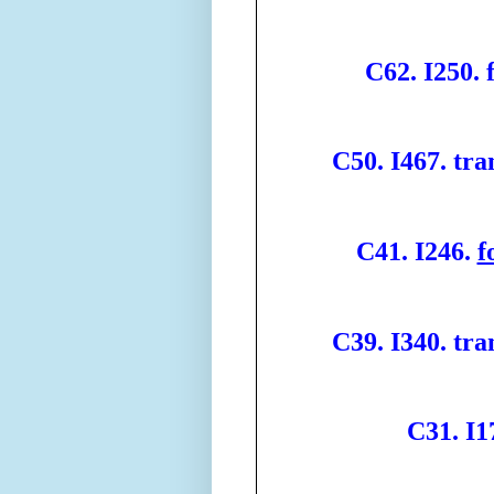
C62. I250. 
C50. I467. tra
C41. I246.
f
C39. I340. tra
C31. I1