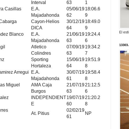
Interval
63
1
a Casillas
E.A.
05/06/19
18:06.6
Majadahonda
62
9
 Cabarga
Cayon-Helios
30/12/19
18:49.0
DICA
64
9
El est
ndez Blanco
E.A.
21/06/19
19:24.4
Majadahonda
63
6
13303.
gil
Atletico
07/09/19
19:34.2
Colindres
63
7
nz
Sporting
15/06/19
19:51.9
Hortaleza
64
8
amirez Arregui
E.A.
30/07/19
19:58.4
Majadahonda
61
8
gas Miguel
AMA Caja
21/07/19
21:12.5
Burgos
63
6
alez
INDEPENDIENT
19/07/19
21:20.2
E
60
8
rres
02/02/19
At. Pitius
NP
61