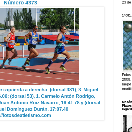
Número 4373
23 de
14081.
Fotos
2009.
mejor
martil
 izquierda a derecha: (dorsal 381), 3. Miguel
.06; (dorsal 53), 1. Carmelo Antón Rodrigo,
Mesón 
 Juan Antonio Ruiz Navarro, 16:41.78 y (dorsal
Platos
nuel Domínguez Durán, 17:07.40
Ingred
://fotosdeatletismo.com