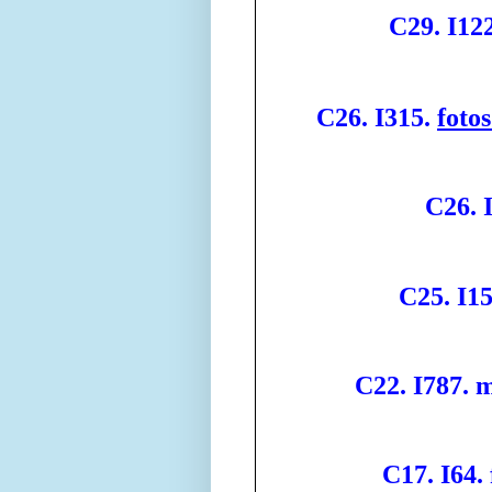
C29. I122
C26. I315.
foto
C26. 
C25. I15
C22. I787. 
C17. I64.