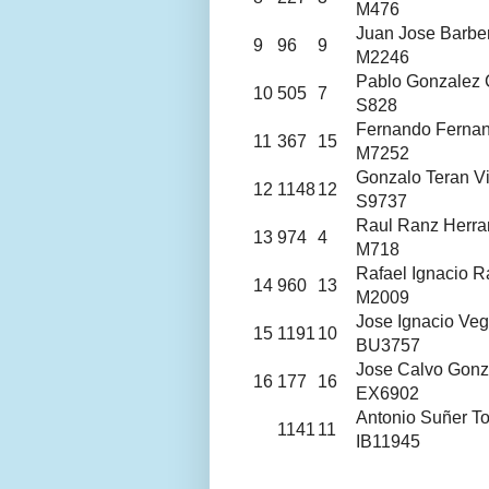
M476
Juan Jose Barber
9
96
9
M2246
Pablo Gonzalez
10
505
7
S828
Fernando Ferna
11
367
15
M7252
Gonzalo Teran Vi
12
1148
12
S9737
Raul Ranz Herra
13
974
4
M718
Rafael Ignacio R
14
960
13
M2009
Jose Ignacio Ve
15
1191
10
BU3757
Jose Calvo Gonz
16
177
16
EX6902
Antonio Suñer To
1141
11
IB11945