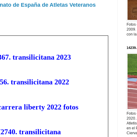
ato de España de Atletas Veteranos
Fotos
2009. 
con l
14239.
67. transilicitana 2023
56. transilicitana 2022
carrera liberty 2022 fotos
Fotos
2020.
Atleti
en el 
2740. transilicitana
Cierva