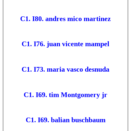
C1. I80. andres mico martinez
C1. I76. juan vicente mampel
C1. I73. maria vasco desnuda
C1. I69. tim Montgomery jr
C1. I69. balian buschbaum