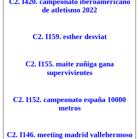
C2. I420. campeonato iberoamericano
de atletismo 2022
C2. I159. esther desviat
C2. I155. maite zuñiga gana
supervivientes
C2. I152. campeonato españa 10000
metros
C2. I146. meeting madrid vallehermoso