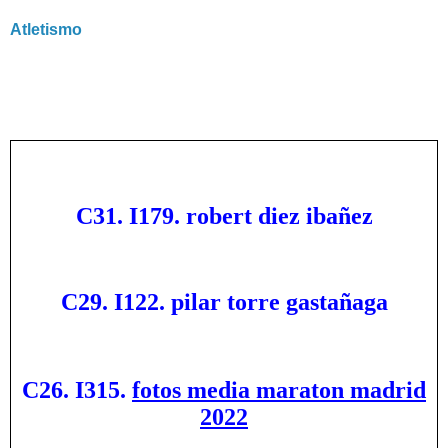
Atletismo
C31. I179. robert diez ibañez
C29. I122. pilar torre gastañaga
C26. I315.
fotos media maraton madrid
2022