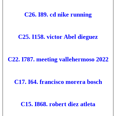
C26. I89. cd nike running
C25. I158. victor Abel dieguez
C22. I787. meeting vallehermoso 2022
C17. I64. francisco morera bosch
C15. I868. robert diez atleta