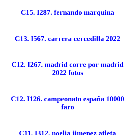
C15. I287. fernando marquina
C13. I567. carrera cercedilla 2022
C12. I267. madrid corre por madrid
2022 fotos
C12. I126. campeonato españa 10000
faro
C11. I312. noelia jimenez atleta