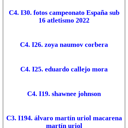
C4. I30. fotos campeonato España sub
16 atletismo 2022
C4. I26. zoya naumov corbera
C4. I25. eduardo callejo mora
C4. I19. shawnee johnson
C3. I194. álvaro martín uriol macarena
martín uriol