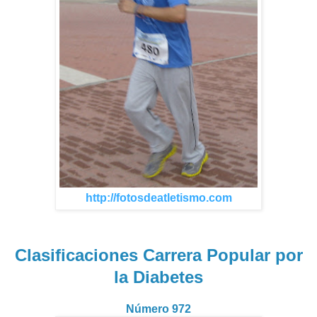
http://fotosdeatletismo.com
Clasificaciones Carrera Popular por
la Diabetes
Número 972