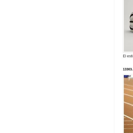
El est
13303.