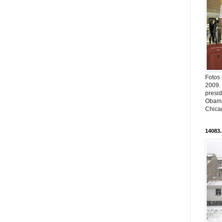
Fotos
2009.
presi
Obama
Chica
14083.