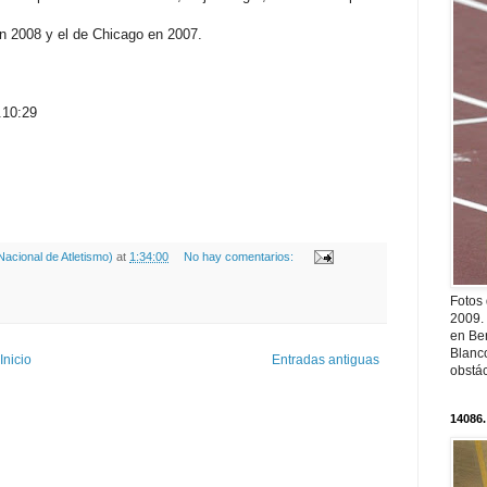
en 2008 y el de Chicago en 2007.
.10:29
acional de Atletismo)
at
1:34:00
No hay comentarios:
Fotos
2009.
en Ber
Blanc
Inicio
Entradas antiguas
obstá
14086.