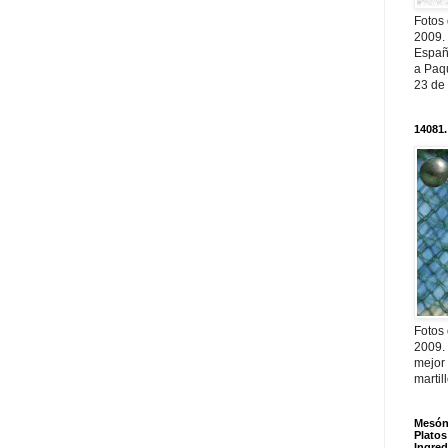
Fotos
2009.
Españ
a Paqu
23 de
14081.
Fotos
2009.
mejor
martil
Mesón 
Platos
Ingred