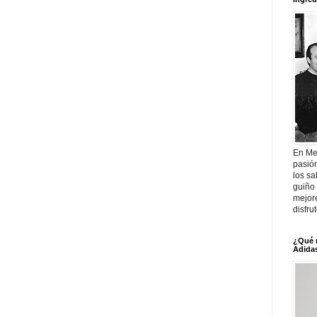
En Me
pasió
los sa
guiño 
mejor
disfru
¿Qué 
Adidas