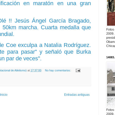
ificación
en
maratón
en una gran
Olé !! Jesús Ángel
García
Bragado
,
n 50km marcha. Cuarta medalla que
Fotos
ndial.
2009.
presi
Obama
de
Coe
exculpa a
Natalia
Rodríguez
.
Chica
nte para pasar" y señaló que
Burka
 un par de veces".
14083.
acional de Atletismo)
at
17:37:00
No hay comentarios:
Inicio
Entradas antiguas
Fotos
2009.