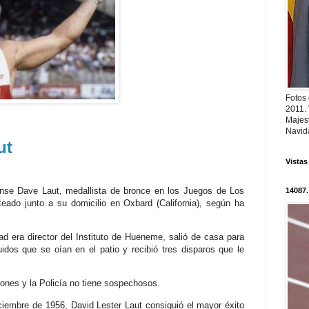
Fotos
2011.
Majest
Navid
ut
Vistas
ense
Dave
Laut
,
medallista
de bronce en los Juegos de Los
14087.
oteado junto a su domicilio en
Oxbard
(California), según ha
ad era director del Instituto de
Hueneme
, salió de casa para
idos que se oían en el patio y recibió tres disparos que le
ones y la Policía no tiene sospechosos.
iciembre de 1956, David
Lester
Laut
consiguió el mayor éxito