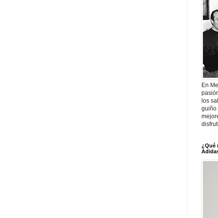
En Me
pasió
los sa
guiño 
mejor
disfru
¿Qué 
Adidas