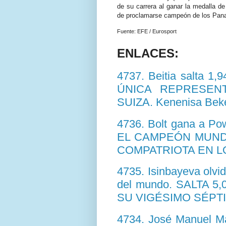
de su carrera al ganar la medalla 
de proclamarse campeón de los Pan
Fuente: EFE /
Eurosport
ENLACES:
4737.
Beitia
salta 1,
ÚNICA
REPRESEN
SUIZA.
Kenenisa
Bek
4736.
Bolt
gana a
Pow
EL CAMPEÓN MUND
COMPATRIOTA EN L
4735.
Isinbayeva
olvi
del mundo. SALTA 
SU VIGÉSIMO SÉPT
4734. José Manuel
Ma