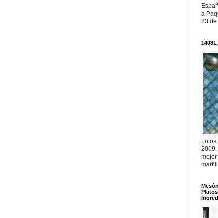
Españ
a Paqu
23 de
14081.
Fotos
2009.
mejor
martil
Mesón 
Platos
Ingred