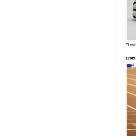
El est
13303.