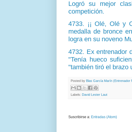
Logró su mejor
clas
competición.
4733. ¡¡ Olé, Olé y 
medalla de bronce e
logra en su noveno Mu
4732.
Ex
entrenador 
"Tenía hueco suficie
"también tiró el brazo
Posted by
Blas García Marín (Entrenador N
Labels:
David Lester Laut
Suscribirse a:
Entradas (Atom)