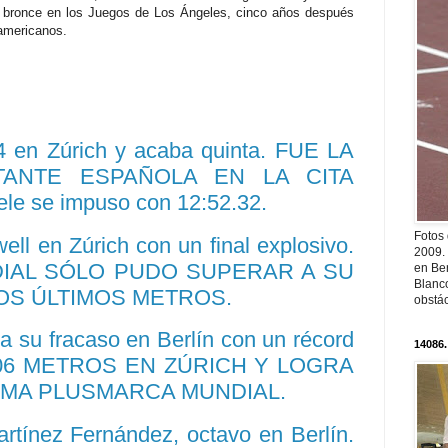
de bronce en los Juegos de Los Ángeles, cinco años después
americanos.
94 en
Zúrich
y acaba quinta. FUE LA
TANTE
ESPAÑOLA EN LA CITA
ele
se impuso con 12:52.32.
Fotos
ell
en
Zúrich
con un final explosivo.
2009.
IAL SÓLO PUDO SUPERAR A SU
en Ber
Blanc
OS ÚLTIMOS METROS.
obstá
da su fracaso en
Berlín
con un
récord
14086.
5,06 METROS EN
ZÚRICH
Y LOGRA
IMA
PLUSMARCA
MUNDIAL.
rtínez
Fernández
, octavo en
Berlín
.