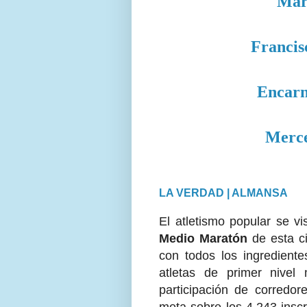
Mar
Francis
Encarn
Merce
LA VERDAD | ALMANSA
El atletismo popular se v
Medio Maratón
de esta ci
con todos los ingrediente
atletas de primer nive
participación de corredor
meta sobre los 4.243 inscri