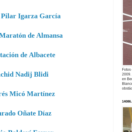
Pilar Igarza García
Maratón de Almansa
tación de Albacete
Fotos
chid Nadij Blidi
2009.
en Ber
Blanc
obstá
és Micó Martínez
14086.
rado Oñate Díaz