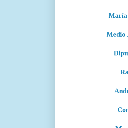
María 
Medio 
Dipu
Ra
Andr
Con