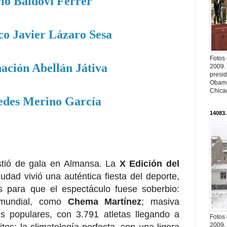
io Baldoví Ferrer
co Javier Lázaro Sesa
Fotos
ación Abellán Játiva
2009.
presi
Obama
Chica
des Merino García
14083.
istió de gala en Almansa. La
X Edición del
udad vivió una auténtica fiesta del deporte,
s para que el espectáculo fuese soberbio:
l mundial, como
Chema Martínez
; masiva
es populares, con 3.791 atletas llegando a
Fotos
2009.
tos; la climatología perfecta, con una ligera