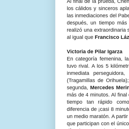
Al final de la prueba, Ch
los cálidos y sinceros ap
las inmediaciones del Pabe
después, un tiempo más 
realizó una extraordinaria
al igual que
Francisco Lá
Victoria de Pilar Igarza
En categoría femenina, l
tuvo rival. A los 5 kilóm
inmediata perseguidor
(Tragamillas de Orihuela);
segunda,
Mercedes Meri
más de 4 minutos. Al final 
tiempo tan rápido com
diferencia de ¡casi 8 minu
un medio maratón. A partir
que participan con el únic