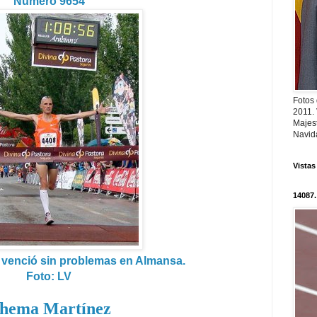
Número 9654
Fotos
2011.
Majest
Navid
Vistas
14087.
venció sin problemas en Almansa.
Foto: LV
hema Martínez