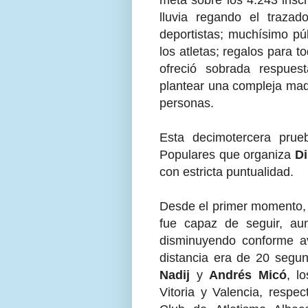
lluvia regando el traza
deportistas; muchísimo pú
los atletas; regalos para t
ofreció sobrada respues
plantear una compleja maq
personas.
Esta decimotercera prueb
Populares que organiza
Di
con estricta puntualidad.
Desde el primer momento,
fue capaz de seguir, au
disminuyendo conforme av
distancia era de 20 segu
Nadij
y
Andrés Micó
, l
Vitoria y Valencia, respe