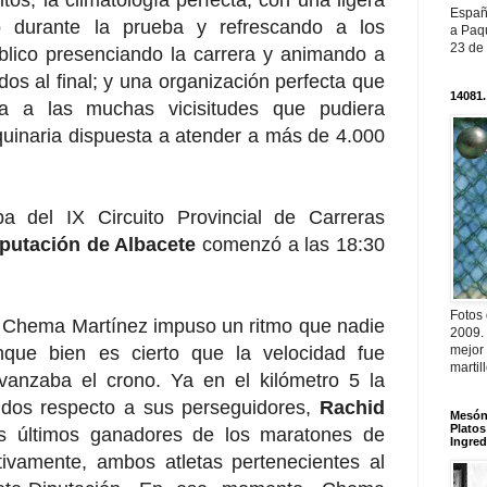
Españ
do durante la prueba y refrescando a los
a Paqu
23 de
blico presenciando la carrera y animando a
odos al final; y una organización perfecta que
14081.
ta a las muchas vicisitudes que pudiera
uinaria dispuesta a atender a más de 4.000
a del IX Circuito Provincial de Carreras
putación de Albacete
comenzó a las 18:30
Fotos
 Chema Martínez impuso un ritmo que nadie
2009.
nque bien es cierto que la velocidad fue
mejor
martil
anzaba el crono. Ya en el kilómetro 5 la
ndos respecto a sus perseguidores,
Rachid
Mesón 
Platos
os últimos ganadores de los maratones de
Ingred
ctivamente, ambos atletas pertenecientes al