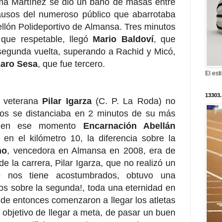
ema Martínez se dio un baño de masas entre
lausos del numeroso público que abarrotaba
llón Polideportivo de Almansa. Tres minutos
que respetable, llegó
Mario Baldoví
, que
 segunda vuelta, superando a Rachid y Micó,
zaro Sesa
, que fue tercero.
El est
13303.
a veterana
Pilar Igarza
(C. P. La Roda) no
etros se distanciaba en 2 minutos de su más
a, en ese momento
Encarnación Abellán
 en el kilómetro 10, la diferencia sobre la
no
, vencedora en Almansa en 2008, era de
de la carrera, Pilar Igarza, que no realizó un
o nos tiene acostumbrados, obtuvo una
tos sobre la segunda!, toda una eternidad en
 de entonces comenzaron a llegar los atletas
o objetivo de llegar a meta, de pasar un buen