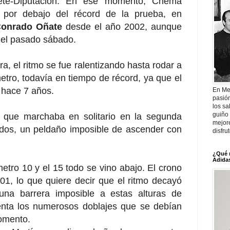
cete-Diputación. En ese momento, Chema
 por debajo del récord de la prueba, en
onrado Oñate
desde el año 2002, aunque
 del pasado sábado.
ra, el ritmo se fue ralentizando hasta rodar a
etro, todavía en tiempo de récord, ya que el
 hace 7 años.
En Me
pasió
los sa
guiño 
, que marchaba en solitario en la segunda
mejor
dos, un peldaño imposible de ascender con
disfru
¿Qué 
Adidas
metro 10 y el 15 todo se vino abajo. El crono
1, lo que quiere decir que el ritmo decayó
 una barrera imposible a estas alturas de
enta los numerosos doblajes que se debían
momento.