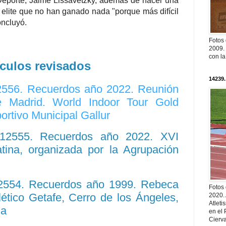
 Deporte, Jaime Lissavetzky, además de hacer una
e elite que no han ganado nada "porque más difícil
oncluyó.
Fotos
2009. 
con l
ículos revisados
14239.
12556. Recuerdos año 2022. Reunión
de Madrid. World Indoor Tour Gold
ortivo Municipal Gallur
. 12555. Recuerdos año 2022. XVI
ina, organizada por la Agrupación
12554. Recuerdos año 1999. Rebeca
Fotos
ético Getafe, Cerro de los Ángeles,
2020.
Atleti
ña
en el 
Cierva