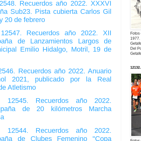
 12548. Recuerdos año 2022. XXXVI
 Sub23. Pista cubierta Carlos Gil
 20 de febrero
. 12547. Recuerdos año 2022. XII
Fotos
1977. 
aña de Lanzamientos Largos de
Getaf
icipal Emilio Hidalgo, Motril, 19 de
Del Po
Getaf
12132.
12546. Recuerdos año 2022. Anuario
ñol 2021, publicado por la Real
de Atletismo
o. 12545. Recuerdos año 2022.
paña de 20 kilómetros Marcha
na
o. 12544. Recuerdos año 2022.
aña de Clubes Femenino "Copa
Fotos