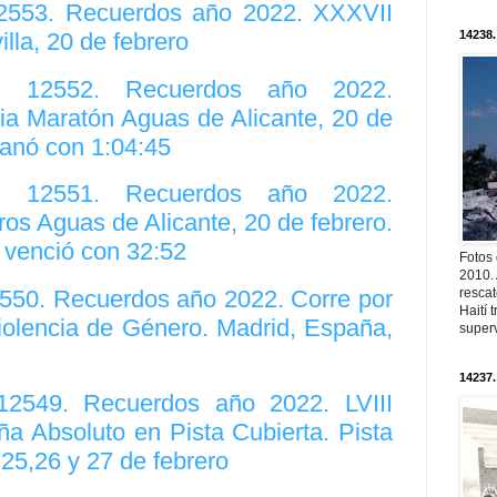
12553. Recuerdos año 2022. XXXVII
14238.
lla, 20 de febrero
o. 12552. Recuerdos año 2022.
a Maratón Aguas de Alicante, 20 de
ganó con 1:04:45
o. 12551. Recuerdos año 2022.
ros Aguas de Alicante, 20 de febrero.
 venció con 32:52
Fotos
2010. 
2550. Recuerdos año 2022. Corre por
resca
Haití
iolencia de Género. Madrid, España,
superv
14237.
 12549. Recuerdos año 2022. LVIII
 Absoluto en Pista Cubierta. Pista
25,26 y 27 de febrero