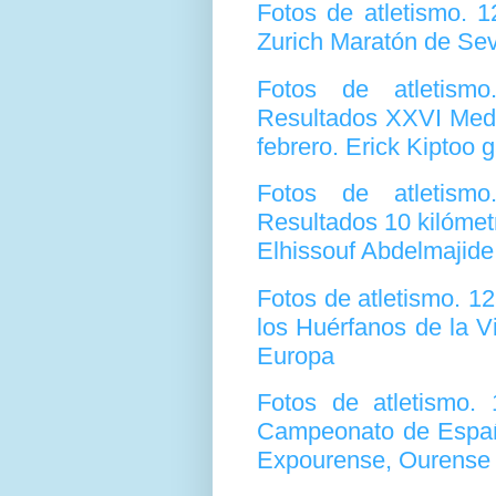
Fotos de atletismo. 
Zurich Maratón de Sevi
Fotos de atletism
Resultados XXVI Medi
febrero. Erick Kiptoo 
Fotos de atletism
Resultados 10 kilómet
Elhissouf Abdelmajide
Fotos de atletismo. 1
los Huérfanos de la V
Europa
Fotos de atletismo.
Campeonato de España
Expourense, Ourense 