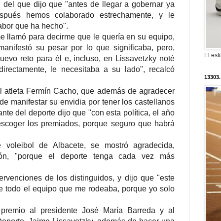
, del que dijo que "antes de llegar a gobernar ya
espués hemos colaborado estrechamente, y le
abor que ha hecho".
 llamó para decirme que le quería en su equipo,
anifestó su pesar por lo que significaba, pero,
El est
evo reto para él e, incluso, en Lissavetzky noté
irectamente, le necesitaba a su lado", recalcó
13303.
 el atleta Fermín Cacho, que además de agradecer
 de manifestar su envidia por tener los castellanos
e del deporte dijo que "con esta política, el año
 escoger los premiados, porque seguro que habrá
 voleibol de Albacete, se mostró agradecida,
ón, "porque el deporte tenga cada vez más
tervenciones de los distinguidos, y dijo que "este
de todo el equipo que me rodeaba, porque yo solo
 premio al presidente José María Barreda y al