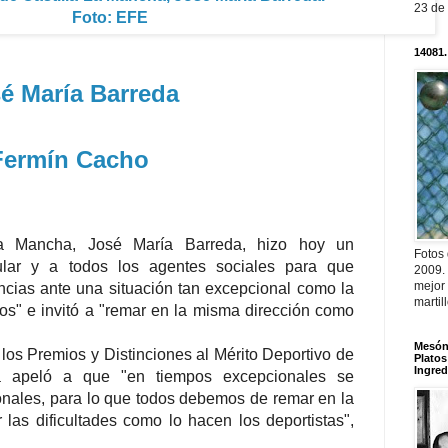
23 de
Foto: EFE
14081.
é María Barreda
Fermín Cacho
-La Mancha, José María Barreda, hizo hoy un
Fotos
ular y a todos los agentes sociales para que
2009.
mejor
ncias ante una situación tan excepcional como la
martil
s" e invitó a "remar en la misma dirección como
Mesón 
 los Premios y Distinciones al Mérito Deportivo de
Platos
Ingred
da apeló a que "en tiempos excepcionales se
onales, para lo que todos debemos de remar en la
las dificultades como lo hacen los deportistas",