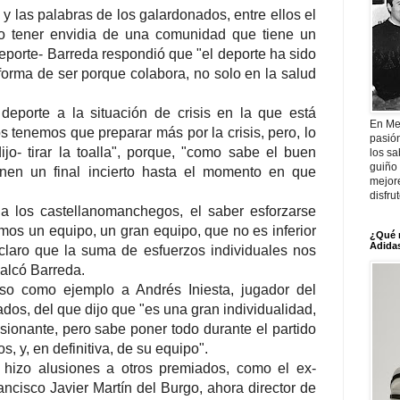
 y las palabras de los galardonados, entre ellos el
jo tener envidia de una comunidad que tiene un
deporte- Barreda respondió que "el deporte ha sido
forma de ser porque colabora, no solo en la salud
deporte a la situación de crisis en la que está
En Me
os tenemos que preparar más por la crisis, pero, lo
pasió
o- tirar la toalla", porque, "como sabe el buen
los sa
guiño 
ienen un final incierto hasta el momento en que
mejor
disfru
 a los castellanomanchegos, el saber esforzarse
omos un equipo, un gran equipo, que no es inferior
¿Qué 
Adidas
 claro que la suma de esfuerzos individuales nos
ecalcó Barreda.
so como ejemplo a Andrés Iniesta, jugador del
dos, del que dijo que "es una gran individualidad,
sionante, pero sabe poner todo durante el partido
, y, en definitiva, de su equipo".
 hizo alusiones a otros premiados, como el ex-
ancisco Javier Martín del Burgo, ahora director de