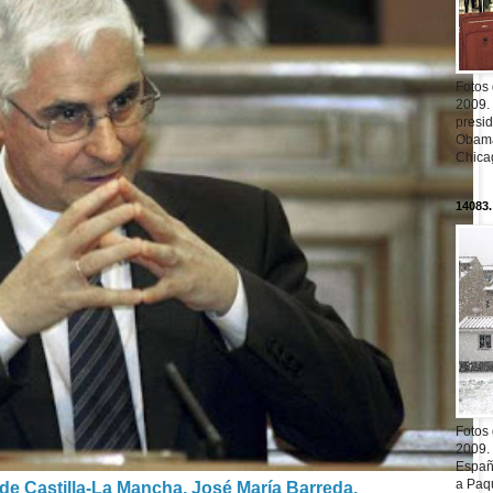
Fotos
2009.
presi
Obama
Chica
14083.
Fotos
2009.
Españ
a Paqu
 de Castilla-La Mancha, José María Barreda.