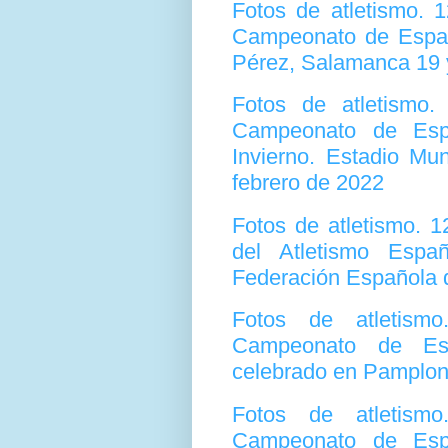
Fotos de atletismo.
Campeonato de España
Pérez, Salamanca 19 y
Fotos de atletismo
Campeonato de Esp
Invierno. Estadio Mun
febrero de 2022
Fotos de atletismo. 
del Atletismo Espa
Federación Española 
Fotos de atletism
Campeonato de Es
celebrado en Pamplo
Fotos de atletism
Campeonato de Esp