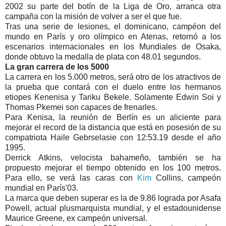
2002 su parte del botín de la Liga de Oro, arranca otra
campaña con la misión de volver a ser el que fue.
Tras una serie de lesiones, el dominicano, campéon del
mundo en París y oro olímpico en Atenas, retornó a los
escenarios internacionales en los Mundiales de Osaka,
donde obtuvo la medalla de plata con 48.01 segundos.
La gran carrera de los 5000
La carrera en los 5.000 metros, será otro de los atractivos de
la prueba que contará con el duelo entre los hermanos
etiopes Kenenisa y Tariku Bekele. Solamente Edwin Soi y
Thomas Pkemei son capaces de frenarles.
Para Kenisa, la reunión de Berlín es un aliciente para
mejorar el record de la distancia que está en posesión de su
compatriota Haile Gebrselasie con 12:53.19 desde el año
1995.
Derrick Atkins, velocista bahameño, también se ha
propuesto mejorar el tiempo obtenido en los 100 metros.
Para ello, se verá las caras con
Kim
Collins, campeón
mundial en París'03.
La marca que deben superar es la de 9.86 lograda por Asafa
Powell, actual plusmarquista mundial, y el estadounidense
Maurice Greene, ex campeón universal.