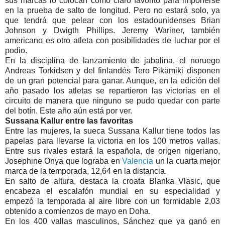
sus marcas lo colocan como claro favorito para imponerse
en la prueba de salto de longitud. Pero no estará solo, ya
que tendrá que pelear con los estadounidenses Brian
Johnson y Dwigth Phillips. Jeremy Wariner, también
americano es otro atleta con posibilidades de luchar por el
podio.
En la disciplina de lanzamiento de jabalina, el noruego
Andreas Torkidsen y del finlandés Tero Pikämiki disponen
de un gran potencial para ganar. Aunque, en la edición del
año pasado los atletas se repartieron las victorias en el
circuito de manera que ninguno se pudo quedar con parte
del botín. Este año aún está por ver.
Sussana Kallur entre las favoritas
Entre las mujeres, la sueca Sussana Kallur tiene todos las
papelas para llevarse la victoria en los 100 metros vallas.
Entre sus rivales estará la española, de origen nigeriano,
Josephine Onya que lograba en
Valencia
un la cuarta mejor
marca de la temporada, 12,64 en la distancia.
En salto de altura, destaca la croata Blanka Vlasic, que
encabeza el escalafón mundial en su especialidad y
empezó la temporada al aire libre con un formidable 2,03
obtenido a comienzos de mayo en Doha.
En los 400 vallas masculinos, Sánchez que ya ganó en