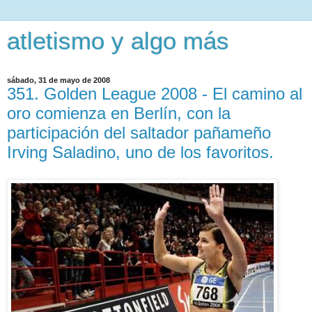
atletismo y algo más
sábado, 31 de mayo de 2008
351. Golden League 2008 - El camino al
oro comienza en Berlín, con la
participación del saltador pañameño
Irving Saladino, uno de los favoritos.