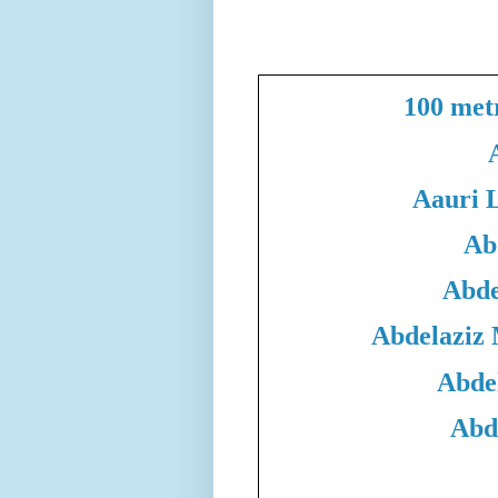
100 met
Aauri 
Ab
Abde
Abdelaziz
Abde
Abd