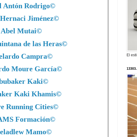
l Antón Rodrigo
©
 Hernaci Jiménez
©
Abel Mutai
©
intana de las Heras
©
elardo Campra
©
El est
rdo Moure García
©
13303.
bubaker Kaki
©
ker Kaki Khamis
©
ve Running Cities
©
MS Formación
©
eladlew Mamo
©