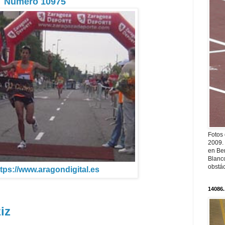
Número 10975
Fotos
2009.
en Ber
Blanc
obstá
ttps://www.aragondigital.es
14086.
iz