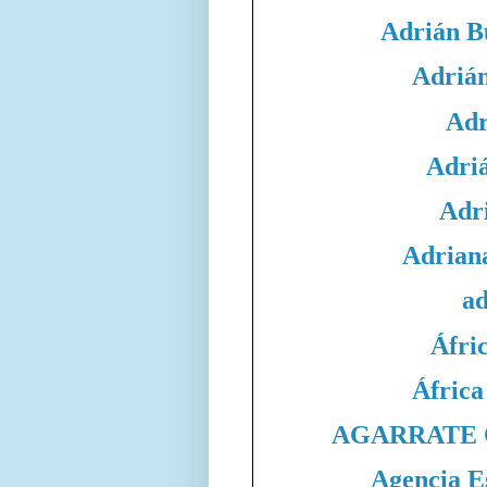
Adrián B
Adrián
Adr
Adri
Adri
Adrian
ad
Áfri
África
AGARRATE 
Agencia E