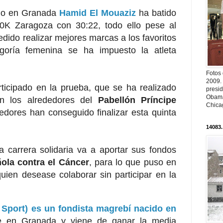
ado en Granada
Hamid El Mouaziz
ha batido
10K Zaragoza con 30:22, todo ello pese al
edido realizar mejores marcas a los favoritos
egoría femenina se ha impuesto la atleta
Fotos
2009.
rticipado en la prueba, que se ha realizado
presi
Obama
n los alrededores del
Pabellón Príncipe
Chica
edores han conseguido finalizar esta quinta
14083.
 carrera solidaria va a aportar sus fondos
ola contra el Cáncer
, para lo que puso en
uien desease colaborar sin participar en la
Sport) es un fondista magrebí nacido en
te en Granada y viene de ganar la media