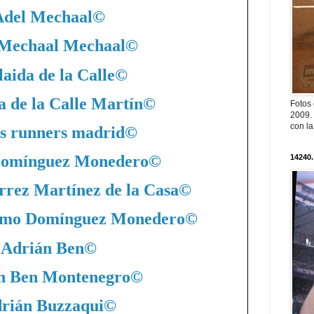
Adel Mechaal
©
 Mechaal Mechaal
©
aida de la Calle
©
a de la Calle Martín
©
Fotos
2009. 
con l
s runners madrid
©
Domínguez Monedero
©
14240.
rrez Martínez de la Casa
©
nimo Domínguez Monedero
©
Adrián Ben
©
n Ben Montenegro
©
rián Buzzaqui
©