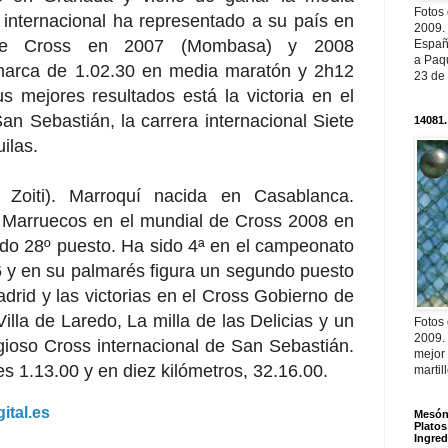
Fotos
nternacional ha representado a su país en
2009.
 de Cross en 2007 (Mombasa) y 2008
Españ
a Paqu
marca de 1.02.30 en media maratón y 2h12
23 de
s mejores resultados está la victoria en el
an Sebastián, la carrera internacional Siete
14081.
ilas.
Zoiti). Marroquí nacida en Casablanca.
n Marruecos en el mundial de Cross 2008 en
o 28º puesto. Ha sido 4ª en el campeonato
6 y en su palmarés figura un segundo puesto
rid y las victorias en el Cross Gobierno de
illa de Laredo, La milla de las Delicias y un
Fotos
2009.
gioso Cross internacional de San Sebastián.
mejor
s 1.13.00 y en diez kilómetros, 32.16.00.
martil
ital.es
Mesón 
Platos
Ingred