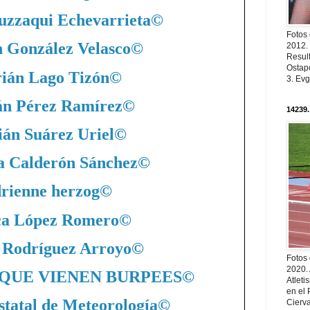
uzzaqui Echevarrieta
©
Fotos
 González Velasco
©
2012.
Resul
Ostapc
ián Lago Tizón
©
3. Evg
án Pérez Ramírez
©
14239.
án Suárez Uriel
©
a Calderón Sánchez
©
rienne herzog
©
ca López Romero
©
 Rodríguez Arroyo
©
Fotos
2020.
QUE VIENEN BURPEES
©
Atleti
en el 
statal de Meteorología
©
Cierva