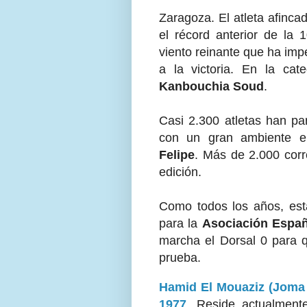
Zaragoza. El atleta afinc
el récord anterior de la 
viento reinante que ha imp
a la victoria. En la cat
Kanbouchia Soud
.
Casi 2.300 atletas han pa
con un gran ambiente e
Felipe
. Más de 2.000 corr
edición.
Como todos los años, esta
para la
Asociación Españ
marcha el Dorsal 0 para q
prueba.
Hamid El Mouaziz (Joma 
1977
. Reside actualmen