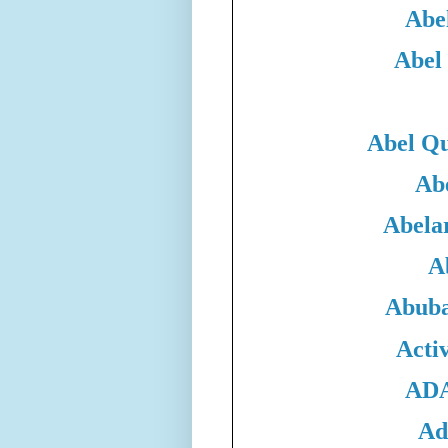
Abe
Abel
Abel Qu
Ab
Abela
A
Abuba
Acti
ADA
Ad