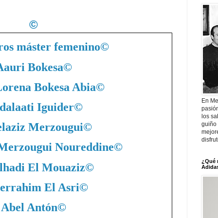
©
ros máster femenino
©
Aauri Bokesa
©
Lorena Bokesa Abia
©
En Me
dalaati Iguider
©
pasió
los sa
guiño 
laziz Merzougui
©
mejor
disfru
 Merzougui Noureddine
©
¿Qué 
lhadi El Mouaziz
©
Adidas
errahim El Asri
©
Abel Antón
©