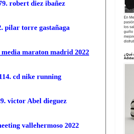
79. robert diez ibañez
En Me
pasió
. pilar torre gastañaga
los sa
guiño 
mejor
disfru
s media maraton madrid 2022
¿Qué 
Adidas
114. cd nike running
9. victor Abel dieguez
meeting vallehermoso 2022