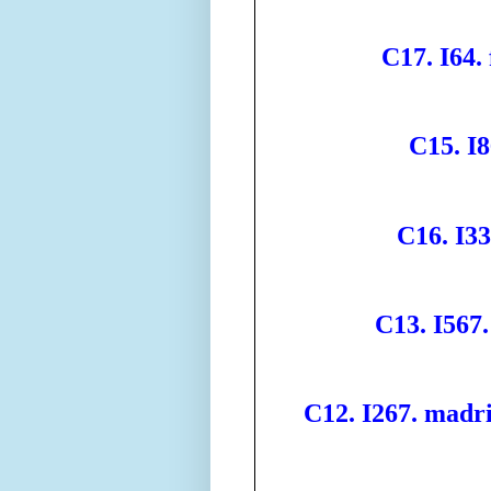
C17. I64.
C15. I8
C16. I3
C13. I567.
C12. I267. madri