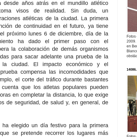
 desde años atrás en el mundillo atlético
oma visos de realidad. Sin duda, un
raciones atléticas de la ciudad. La primera
nción de continuidad en el futuro, ya tiene
 el próximo lunes 6 de diciembre, día de la
Fotos
amiento ha dado el primer paso con el
2009.
en Ber
pera la colaboración de demás organismos
Blanc
adas para sacar adelante una prueba de la
obstá
 la ciudad. El impacto económico y el
14086.
a prueba compensa las incomodidades que
plo, el corte del tráfico durante bastantes
 cuenta que los atletas populares pueden
horas en completar la distancia, lo que exige
os de seguridad, de salud y, en general, de
 ha elegido un día festivo para la primera
rque se pretende recorrer los lugares más
Fotos