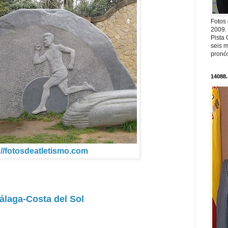
Fotos
2009.
Pista 
seis m
pronós
14088.
://fotosdeatletismo.com
álaga-Costa del Sol