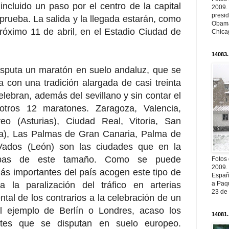
ncluido un paso por el centro de la capital
2009.
presi
 prueba. La salida y la llegada estarán, como
Obama
róximo 11 de abril, en el Estadio Ciudad de
Chica
14083.
disputa un maratón en suelo andaluz, que se
a con una tradición alargada de casi treinta
lebran, además del sevillano y sin contar el
otros 12 maratones. Zaragoza, Valencia,
eo (Asturias), Ciudad Real, Vitoria, San
ca), Las Palmas de Gran Canaria, Palma de
 Vados (León) son las ciudades que en la
uebas de este tamaño. Como se puede
Fotos
2009.
ás importantes del país acogen este tipo de
Españ
la paralización del tráfico en arterias
a Paqu
23 de
ntal de los contrarios a la celebración de un
l ejemplo de Berlín o Londres, acaso los
14081.
tes que se disputan en suelo europeo.