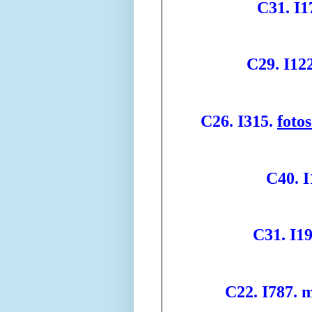
C31. I1
C29. I122
C26. I315.
foto
C40. I
C31. I19
C22. I787. 