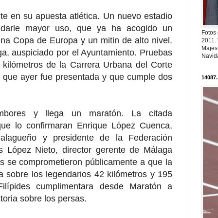
e en su apuesta atlética. Un nuevo estadio
 darle mayor uso, que ya ha acogido un
Fotos
 Copa de Europa y un mitin de alto nivel.
2011.
Majest
ga, auspiciado por el Ayuntamiento. Pruebas
Navid
kilómetros de la Carrera Urbana del Corte
, que ayer fue presentada y que cumple dos
14087.
ambores y llega un maratón. La citada
 que lo confirmaran Enrique López Cuenca,
malagueño y presidente de la Federación
s López Nieto, director gerente de Málaga
s se comprometieron públicamente a que la
a sobre los legendarios 42 kilómetros y 195
ilípides cumplimentara desde Maratón a
toria sobre los persas.