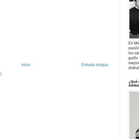
En Me
pasió
los sa
guiño 
mejor
Inicio
Entrada antigua
disfru
)
¿Qué 
Adidas