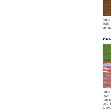
Fotos
2009. 
con l
14239.
Fotos
2020.
Atleti
en el 
Cierva