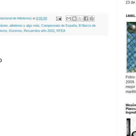
23 de
14081.
acional de Atletismo)
at
0:02:00
áster
,
atletismo y algo más
,
Campeonato de España
,
El Barco de
tismo
,
Ourense
,
Recuerdos año 2022
,
RFEA
o
Fotos
2009.
mejor
martil
Mesón 
Platos
Ingred