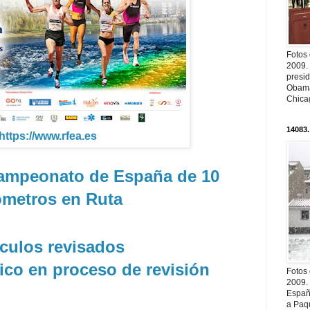
Fotos
2009.
presi
Obama
Chica
14083.
https://www.rfea.es
Campeonato de España de 10
ómetros en Ruta
ículos revisados
ico en proceso de revisión
Fotos
2009.
Españ
a Paqu