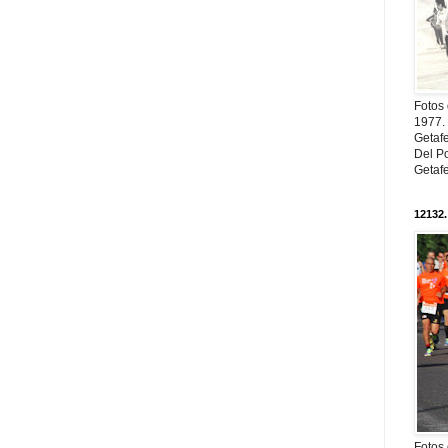
Fotos
1977. 
Getaf
Del Po
Getaf
12132.
Fotos