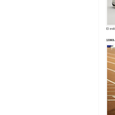
El est
13303.