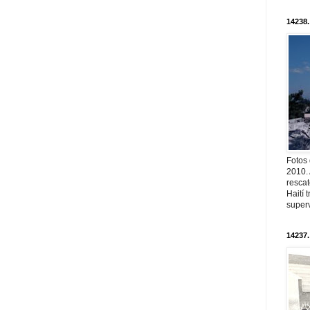
14238.
Fotos
2010. 
resca
Haití
superv
14237.