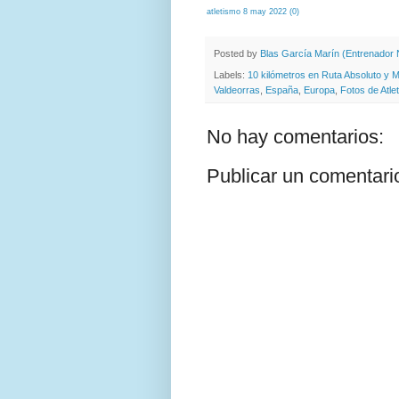
atletismo 8 may 2022 (0)
Posted by
Blas García Marín (Entrenador N
Labels:
10 kilómetros en Ruta Absoluto y M
Valdeorras
,
España
,
Europa
,
Fotos de Atle
No hay comentarios:
Publicar un comentari