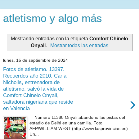
atletismo y algo más
Mostrando entradas con la etiqueta
Comfort Chinelo
Onyali
.
Mostrar todas las entradas
lunes, 16 de septiembre de 2024
Fotos de atletismo. 13397.
Recuerdos año 2010. Carla
Nicholls, entrenadora de
atletismo, salvó la vida de
Comfort Chinelo Onyali,
›
saltadora nigeriana que reside
en Valencia
Número 11388 Onyali abandonó las pistas del
estadio de Delhi en una camilla. Foto:
AFP/WILLIAM WEST (http://www.lasprovincias.es)
Un...