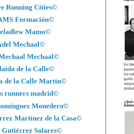
ve Running Cities
©
MS Formación
©
eladlew Mamo
©
Adel Mechaal
©
 Mechaal Mechaal
©
En Me
aida de la Calle
©
pasió
los sa
guiño 
a de la Calle Martín
©
mejor
disfru
s runners madrid
©
¿Qué 
Domínguez Monedero
©
Adidas
rrez Martínez de la Casa
©
 Gutiérrez Solares
©