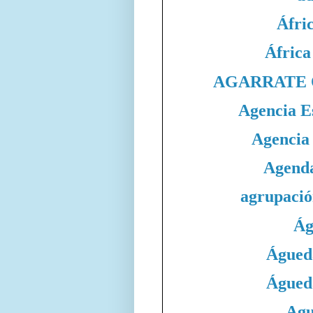
Áfri
África
AGARRATE 
Agencia E
Agencia
Agend
agrupació
Ág
Águed
Águed
Agu