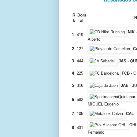
R
Dors
N
k
al
NIK
-
1
419
Alberto
2
127
C
3
444
JAS
- QU
4
225
FCB
- O
5
316
JAE
- J
6
582
MIGUEL Eugenio
7
105
CAL
-
OH
8
431
Fernando