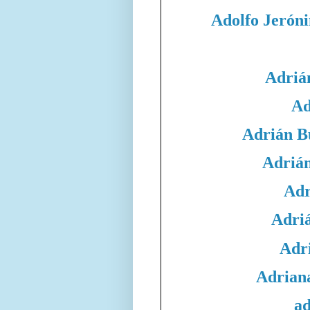
Adolfo Jeró
Adriá
Ad
Adrián B
Adrián
Adr
Adri
Adri
Adrian
ad