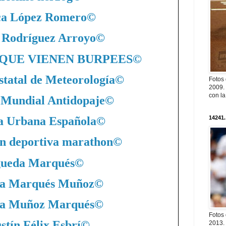
ca López Romero
©
 Rodríguez Arroyo
©
QUE VIENEN BURPEES
©
statal de Meteorología
©
Fotos
2009. 
con l
 Mundial Antidopaje
©
14241.
a Urbana Española
©
n deportiva marathon
©
ueda Marqués
©
a Marqués Muñoz
©
a Muñoz Marqués
©
Fotos
stín Félix Esbrí
©
2013. 