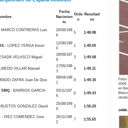
Fecha
Orde
Resultad
ombre
Nacimien
n
os
to
 MARCO CONTRERAS Luis
20/08/198
5
1:48.88
6
12/06/199
AS
- LOPEZ YERGA Kevin
1
1:49.05
0
18/09/197
ESADA VELASCO Miguel
3
1:49.08
9
17/05/198
LMEDO VILLAR Manuel
4
1:49.11
3
09/04/198
Fotos
URADO ZAFRA Juan De Dios
8
1:49.30
1
2009.
en Ber
SMQ
- BARRIOS GARCIA
03/11/197
Blanc
6
1:49.43
6
obstá
25/08/199
 BUSTOS GONZALEZ David
2
1:50.20
0
14086.
L
- DIEZ COMENDEZ Jose
26/11/198
7
1:55.65
2