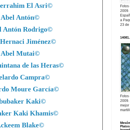
errahim El Asri
©
Fotos
2009.
Españ
Abel Antón
©
a Paqu
23 de
l Antón Rodrigo
©
14081.
 Hernaci Jiménez
©
Abel Mutai
©
intana de las Heras
©
elardo Campra
©
rdo Moure García
©
Fotos
bubaker Kaki
©
2009.
mejor
martil
ker Kaki Khamis
©
Mesón 
ckeem Blake
©
Platos
Ingred