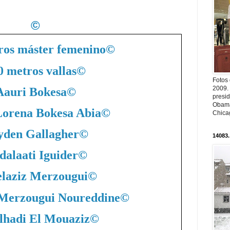
©
ros máster femenino
©
0 metros vallas
©
Fotos
2009.
Aauri Bokesa
©
presi
Obama
Lorena Bokesa Abia
©
Chica
yden Gallagher
©
14083.
dalaati Iguider
©
laziz Merzougui
©
 Merzougui Noureddine
©
lhadi El Mouaziz
©