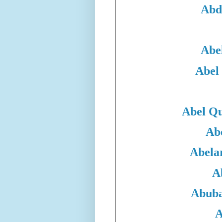
Abd
Abe
Abel
Abel Qu
Ab
Abela
A
Abuba
A