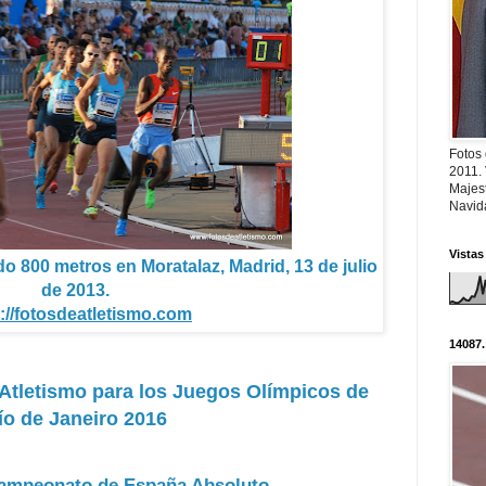
Fotos
2011.
Majest
Navid
Vistas
o 800 metros en Moratalaz, Madrid, 13 de julio
de 2013.
://fotosdeatletismo.com
14087.
Atletismo para los Juegos Olímpicos de
ío de Janeiro 2016
ampeonato de España Absoluto