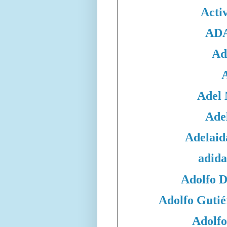
Acti
ADA
Ad
Adel
Adel
Adelaid
adida
Adolfo 
Adolfo Gutié
Adolfo