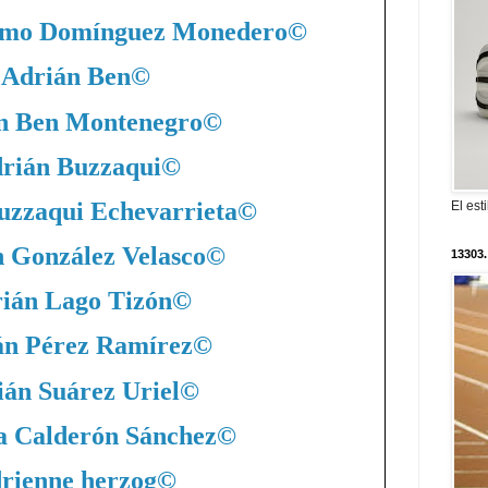
nimo Domínguez Monedero
©
Adrián Ben
©
n Ben Montenegro
©
rián Buzzaqui
©
uzzaqui Echevarrieta
©
El est
 González Velasco
©
13303.
ián Lago Tizón
©
án Pérez Ramírez
©
án Suárez Uriel
©
a Calderón Sánchez
©
rienne herzog
©