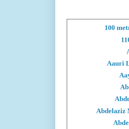
100 met
11
Aauri 
Aa
Ab
Abde
Abdelaziz
Abde