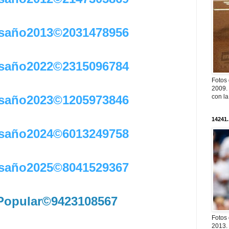
saño2013©2031478956
saño2022©2315096784
Fotos
2009. 
con l
saño2023©1205973846
14241.
saño2024©6013249758
saño2025©8041529367
Popular©9423108567
Fotos
2013. 