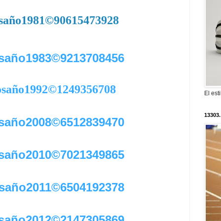
saño1981©90615473928
saño1983©9213708456
osaño1992©1249356708
El est
13303.
saño2008©6512839470
saño2010©7021349865
saño2011©6504192378
saño2012©2147305869