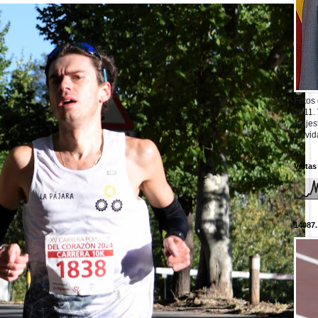
Fotos
2011.
Majest
Navid
Vistas
14087.