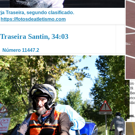
ja Traseira, segundo clasificado.
https://fotosdeatletismo.com
 Traseira Santin, 34:03
Número 11447.2
Fotos
2009.
en Ber
Blanc
obstá
14086.