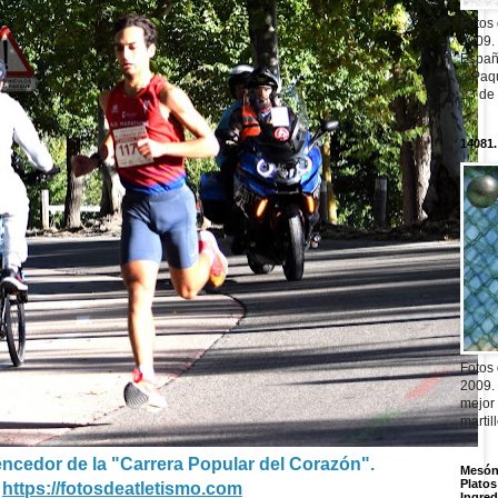
Fotos
2009.
Españ
a Paqu
23 de
14081.
Fotos
2009.
mejor
martil
encedor de la "Carrera Popular del Corazón".
Mesón 
Platos
https://fotosdeatletismo.com
Ingred