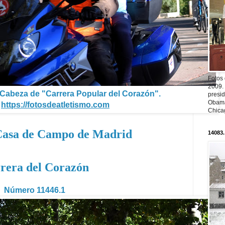
Fotos
2009.
 Cabeza de "Carrera Popular del Corazón".
presi
Obama
https://fotosdeatletismo.com
Chica
 Casa de Campo de Madrid
14083.
rera del Corazón
Número 11446.1