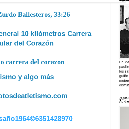
Zurdo Ballesteros, 33:26
eneral 10 kilómetros Carrera
ular del Corazón
o carrera del corazon
En Me
pasió
los sa
tismo y algo más
guiño 
mejor
disfru
fotosdeatletismo.com
¿Qué 
Adidas
saño1964©6351428970