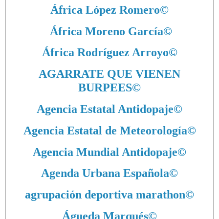
África López Romero
©
África Moreno García
©
África Rodríguez Arroyo
©
AGARRATE QUE VIENEN
BURPEES
©
Agencia Estatal Antidopaje
©
Agencia Estatal de Meteorología
©
Agencia Mundial Antidopaje
©
Agenda Urbana Española
©
agrupación deportiva marathon
©
Águeda Marqués
©