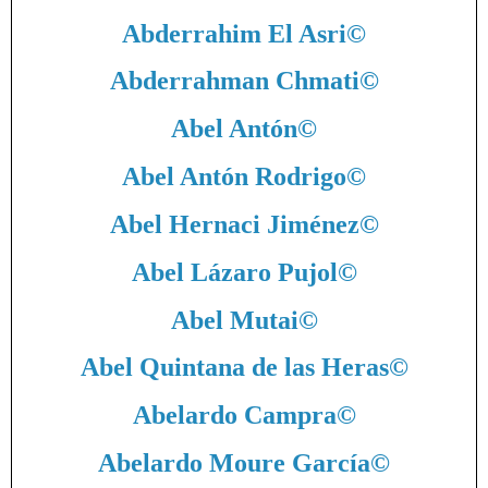
Abderrahim El Asri
©
Abderrahman Chmati
©
Abel Antón
©
Abel Antón Rodrigo
©
Abel Hernaci Jiménez
©
Abel Lázaro Pujol
©
Abel Mutai
©
Abel Quintana de las Heras
©
Abelardo Campra
©
Abelardo Moure García
©