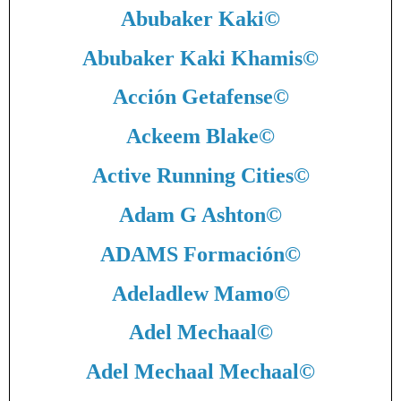
Abubaker Kaki
©
Abubaker Kaki Khamis
©
Acción Getafense
©
Ackeem Blake
©
Active Running Cities
©
Adam G Ashton
©
ADAMS Formación
©
Adeladlew Mamo
©
Adel Mechaal
©
Adel Mechaal Mechaal
©