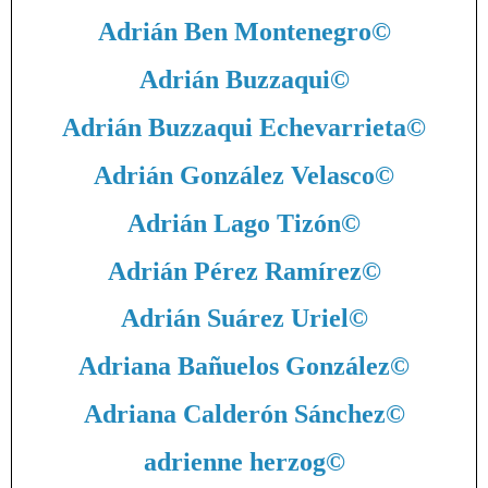
Adrián Ben Montenegro
©
Adrián Buzzaqui
©
Adrián Buzzaqui Echevarrieta
©
Adrián González Velasco
©
Adrián Lago Tizón
©
Adrián Pérez Ramírez
©
Adrián Suárez Uriel
©
Adriana Bañuelos González
©
Adriana Calderón Sánchez
©
adrienne herzog
©