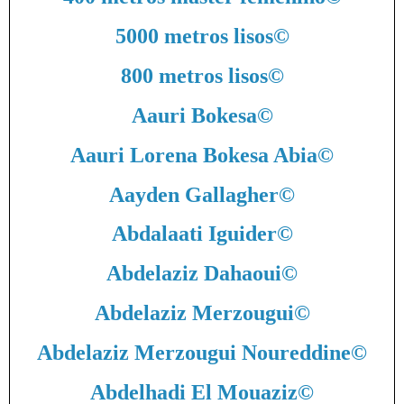
5000 metros lisos
©
800 metros lisos
©
Aauri Bokesa
©
Aauri Lorena Bokesa Abia
©
Aayden Gallagher
©
Abdalaati Iguider
©
Abdelaziz Dahaoui
©
Abdelaziz Merzougui
©
Abdelaziz Merzougui Noureddine
©
Abdelhadi El Mouaziz
©