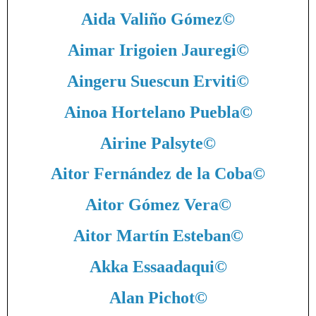
Aida Valiño Gómez
©
Aimar Irigoien Jauregi
©
Aingeru Suescun Erviti
©
Ainoa Hortelano Puebla
©
Airine Palsyte
©
Aitor Fernández de la Coba
©
Aitor Gómez Vera
©
Aitor Martín Esteban
©
Akka Essaadaqui
©
Alan Pichot
©