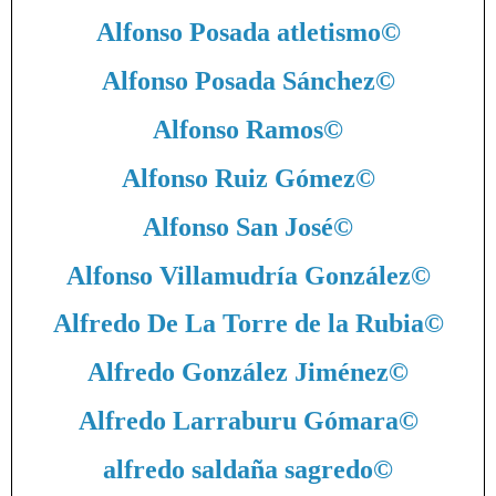
Alfonso Posada atletismo
©
Alfonso Posada Sánchez
©
Alfonso Ramos
©
Alfonso Ruiz Gómez
©
Alfonso San José
©
Alfonso Villamudría González
©
Alfredo De La Torre de la Rubia
©
Alfredo González Jiménez
©
Alfredo Larraburu Gómara
©
alfredo saldaña sagredo
©