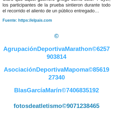
los participantes de la prueba sintieron durante todo
el recorrido el aliento de un público entregado…
Fuente: https://elpais.com
©
AgrupaciónDeportivaMarathon©6257
903814
AsociaciónDeportivaMapoma©85619
27340
BlasGarcíaMarín©7406835192
fotosdeatletismo©9071238465