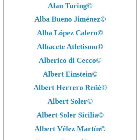
Alan Turing
©
Alba Bueno Jiménez
©
Alba López Calero
©
Albacete Atletismo
©
Alberico di Cecco
©
Albert Einstein
©
Albert Herrero Reñé
©
Albert Soler
©
Albert Soler Sicilia
©
Albert Vélez Martín
©