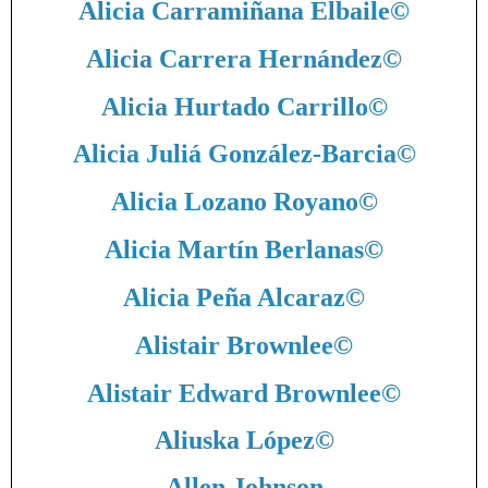
Alicia Carramiñana Elbaile
©
Alicia Carrera Hernández
©
Alicia Hurtado Carrillo
©
Alicia Juliá González-Barcia
©
Alicia Lozano Royano
©
Alicia Martín Berlanas
©
Alicia Peña Alcaraz
©
Alistair Brownlee
©
Alistair Edward Brownlee
©
Aliuska López
©
Allen Johnson