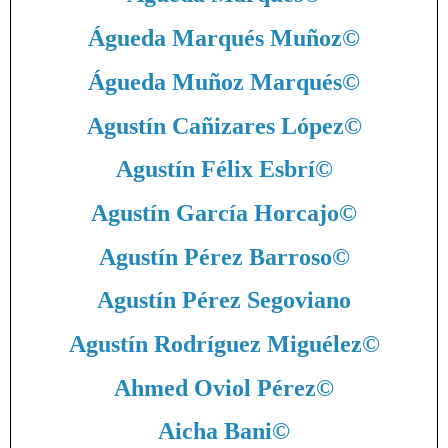
Águeda Marqués Muñoz
©
Águeda Muñoz Marqués
©
Agustín Cañizares López
©
Agustín Félix Esbrí
©
Agustín García Horcajo
©
Agustín Pérez Barroso
©
Agustín Pérez Segoviano
Agustín Rodríguez Miguélez
©
Ahmed Oviol Pérez
©
Aicha Bani
©