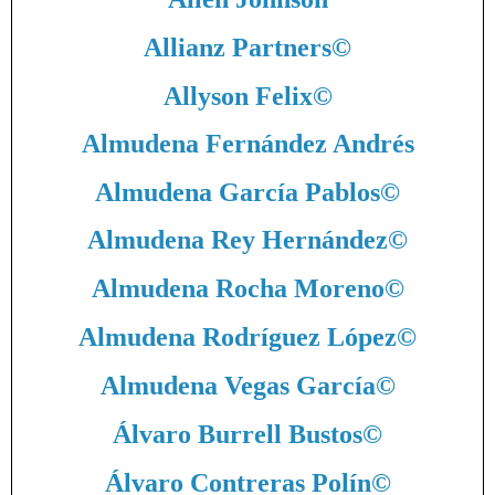
Allianz Partners
©
Allyson Felix
©
Almudena Fernández Andrés
Almudena García Pablos
©
Almudena Rey Hernández
©
Almudena Rocha Moreno
©
Almudena Rodríguez López
©
Almudena Vegas García
©
Álvaro Burrell Bustos
©
Álvaro Contreras Polín
©