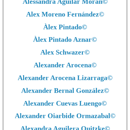
Alessandra Aguilar Morán
©
Alex Moreno Fernández
©
Àlex Pintado
©
Àlex Pintado Aznar
©
Alex Schwazer
©
Alexander Arocena
©
Alexander Arocena Lizarraga
©
Alexander Bernal González
©
Alexander Cuevas Luengo
©
Alexander Oiarbide Ormazabal
©
Alexandra Aguilera Quitzke
©