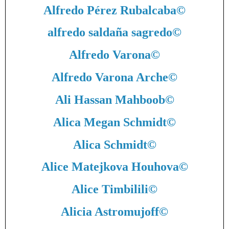
Alfredo Pérez Rubalcaba
©
alfredo saldaña sagredo
©
Alfredo Varona
©
Alfredo Varona Arche
©
Ali Hassan Mahboob
©
Alica Megan Schmidt
©
Alica Schmidt
©
Alice Matejkova Houhova
©
Alice Timbilili
©
Alicia Astromujoff
©