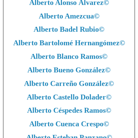
Alberto Alonso Álvarez
©
Alberto Amezcua
©
Alberto Badel Rubio
©
Alberto Bartolomé Hernangómez
©
Alberto Blanco Ramos
©
Alberto Bueno González
©
Alberto Carreño González
©
Alberto Castello Dolader
©
Alberto Céspedes Ramos
©
Alberto Cuenca Crespo
©
Alberto Esteban Panzano
©