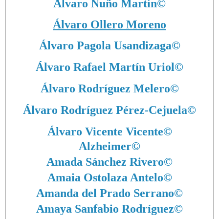
Álvaro Nuño Martín
©
Álvaro Ollero Moreno
Álvaro Pagola Usandizaga
©
Álvaro Rafael Martín Uriol
©
Álvaro Rodríguez Melero
©
Álvaro Rodríguez Pérez-Cejuela
©
Álvaro Vicente Vicente
©
Alzheimer
©
Amada Sánchez Rivero
©
Amaia Ostolaza Antelo
©
Amanda del Prado Serrano
©
Amaya Sanfabio Rodríguez
©