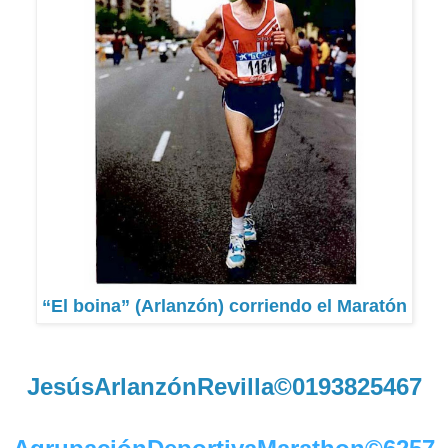
“El boina” (Arlanzón) corriendo el Maratón
JesúsArlanzónRevilla©0193825467