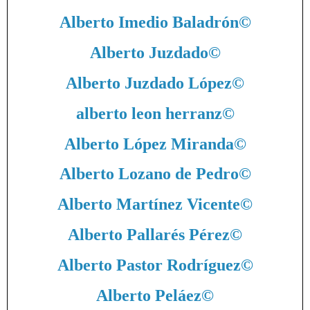
Alberto Imedio Baladrón
©
Alberto Juzdado
©
Alberto Juzdado López
©
alberto leon herranz
©
Alberto López Miranda
©
Alberto Lozano de Pedro
©
Alberto Martínez Vicente
©
Alberto Pallarés Pérez
©
Alberto Pastor Rodríguez
©
Alberto Peláez
©