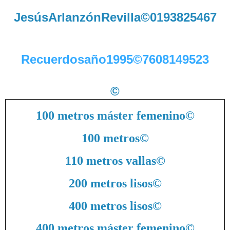
JesúsArlanzónRevilla©0193825467
Recuerdosaño1995©7608149523
©
100 metros máster femenino
©
100 metros
©
110 metros vallas
©
200 metros lisos
©
400 metros lisos
©
400 metros máster femenino
©