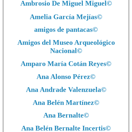
Ambrosio De Miguel Miguel
©
Amelia García Mejías
©
amigos de pantacas
©
Amigos del Museo Arqueológico
Nacional
©
Amparo María Cotán Reyes
©
Ana Alonso Pérez
©
Ana Andrade Valenzuela
©
Ana Belén Martínez
©
Ana Bernalte
©
Ana Belén Bernalte Incertis
©