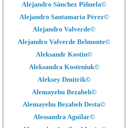
Alejandro Sánchez Piñuela
©
Alejandro Santamaría Pérez
©
Alejandro Valverde
©
Alejandro Valverde Belmonte
©
Aleksandr Kostin
©
Aleksandra Kosteniuk
©
Aleksey Dmitrik
©
Alemayehu Bezabeh
©
Alemayehu Bezabeh Desta
©
Alessandra Aguilar
©