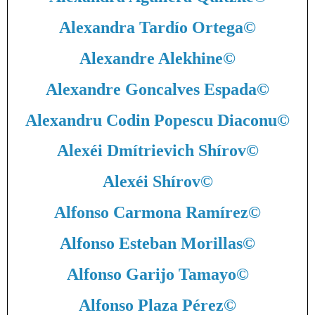
Alexandra Tardío Ortega
©
Alexandre Alekhine
©
Alexandre Goncalves Espada
©
Alexandru Codin Popescu Diaconu
©
Alexéi Dmítrievich Shírov
©
Alexéi Shírov
©
Alfonso Carmona Ramírez
©
Alfonso Esteban Morillas
©
Alfonso Garijo Tamayo
©
Alfonso Plaza Pérez
©