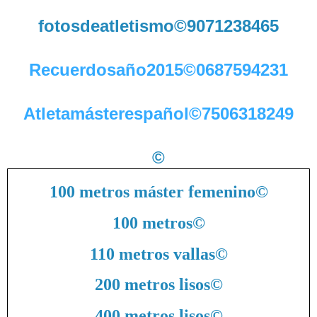
fotosdeatletismo©9071238465
Recuerdosaño2015©0687594231
Atletamásterespañol©7506318249
©
100 metros máster femenino
©
100 metros
©
110 metros vallas
©
200 metros lisos
©
400 metros lisos
©