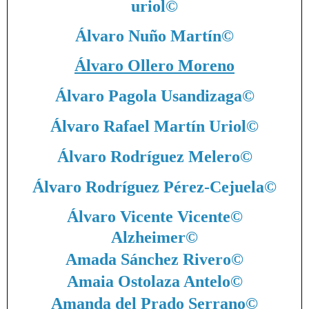
uriol
©
Álvaro Nuño Martín
©
Álvaro Ollero Moreno
Álvaro Pagola Usandizaga
©
Álvaro Rafael Martín Uriol
©
Álvaro Rodríguez Melero
©
Álvaro Rodríguez Pérez-Cejuela
©
Álvaro Vicente Vicente
©
Alzheimer
©
Amada Sánchez Rivero
©
Amaia Ostolaza Antelo
©
Amanda del Prado Serrano
©