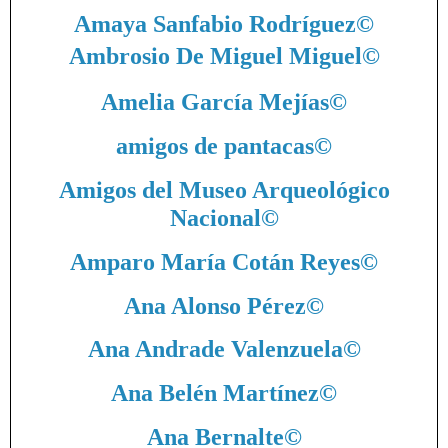
Amaya Sanfabio Rodríguez
©
Ambrosio De Miguel Miguel
©
Amelia García Mejías
©
amigos de pantacas
©
Amigos del Museo Arqueológico
Nacional
©
Amparo María Cotán Reyes
©
Ana Alonso Pérez
©
Ana Andrade Valenzuela
©
Ana Belén Martínez
©
Ana Bernalte
©