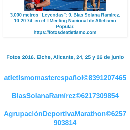
3.000 metros “Leyendas”: 9. Blas Solana Ramírez,
10:20.74, en el I Meeting Nacional de Atletismo
Popular.
https://fotosdeatletismo.com
Fotos 2016. Elche, Alicante, 24, 25 y 26 de junio
atletismomasterespañol©8391207465
BlasSolanaRamírez©6217309854
AgrupaciónDeportivaMarathon©6257
903814