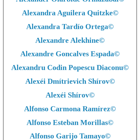
Alexandra Aguilera Quitzke
©
Alexandra Tardío Ortega
©
Alexandre Alekhine
©
Alexandre Goncalves Espada
©
Alexandru Codin Popescu Diaconu
©
Alexéi Dmítrievich Shírov
©
Alexéi Shírov
©
Alfonso Carmona Ramírez
©
Alfonso Esteban Morillas
©
Alfonso Garijo Tamayo
©