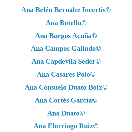
Ana Belén Bernalte Incertis
©
Ana Botella
©
Ana Burgos Acuña
©
Ana Campos Galindo
©
Ana Capdevila Seder
©
Ana Casares Polo
©
Ana Consuelo Duato Boix
©
Ana Cortés García
©
Ana Duato
©
Ana Elorriaga Ruiz
©