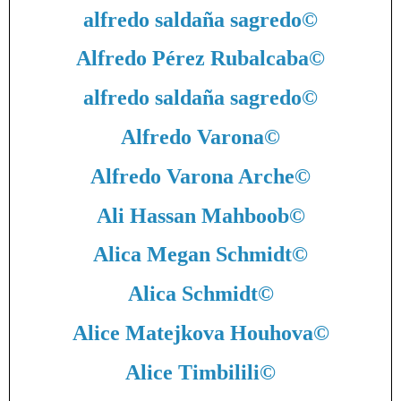
alfredo saldaña sagredo
©
Alfredo Pérez Rubalcaba
©
alfredo saldaña sagredo
©
Alfredo Varona
©
Alfredo Varona Arche
©
Ali Hassan Mahboob
©
Alica Megan Schmidt
©
Alica Schmidt
©
Alice Matejkova Houhova
©
Alice Timbilili
©