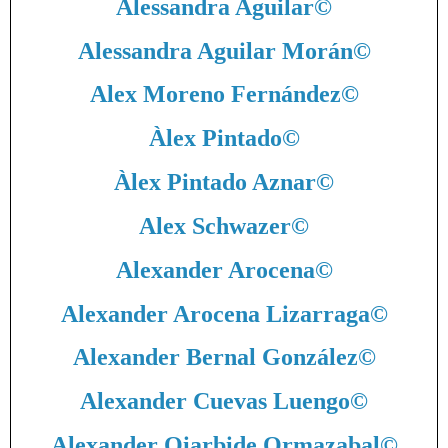
Alessandra Aguilar
©
Alessandra Aguilar Morán
©
Alex Moreno Fernández
©
Àlex Pintado
©
Àlex Pintado Aznar
©
Alex Schwazer
©
Alexander Arocena
©
Alexander Arocena Lizarraga
©
Alexander Bernal González
©
Alexander Cuevas Luengo
©
Alexander Oiarbide Ormazabal
©