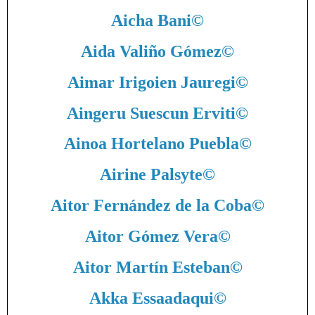
Aicha Bani
©
Aida Valiño Gómez
©
Aimar Irigoien Jauregi
©
Aingeru Suescun Erviti
©
Ainoa Hortelano Puebla
©
Airine Palsyte
©
Aitor Fernández de la Coba
©
Aitor Gómez Vera
©
Aitor Martín Esteban
©
Akka Essaadaqui
©