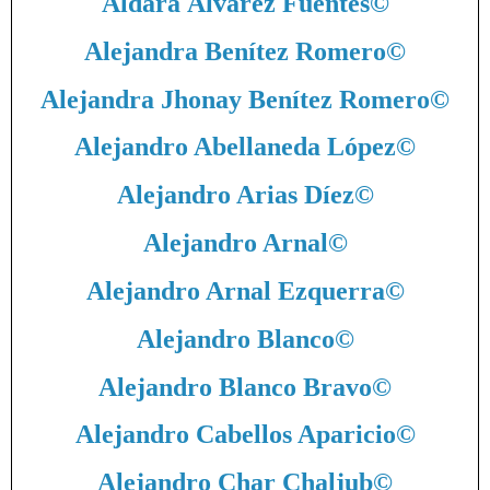
Aldara Álvarez Fuentes
©
Alejandra Benítez Romero
©
Alejandra Jhonay Benítez Romero
©
Alejandro Abellaneda López
©
Alejandro Arias Díez
©
Alejandro Arnal
©
Alejandro Arnal Ezquerra
©
Alejandro Blanco
©
Alejandro Blanco Bravo
©
Alejandro Cabellos Aparicio
©
Alejandro Char Chaljub
©