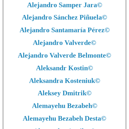
Alejandro Samper Jara
©
Alejandro Sánchez Piñuela
©
Alejandro Santamaría Pérez
©
Alejandro Valverde
©
Alejandro Valverde Belmonte
©
Aleksandr Kostin
©
Aleksandra Kosteniuk
©
Aleksey Dmitrik
©
Alemayehu Bezabeh
©
Alemayehu Bezabeh Desta
©