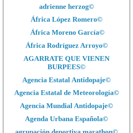
adrienne herzog
©
África López Romero
©
África Moreno García
©
África Rodríguez Arroyo
©
AGARRATE QUE VIENEN
BURPEES
©
Agencia Estatal Antidopaje
©
Agencia Estatal de Meteorología
©
Agencia Mundial Antidopaje
©
Agenda Urbana Española
©
agrupación deportiva marathon
©