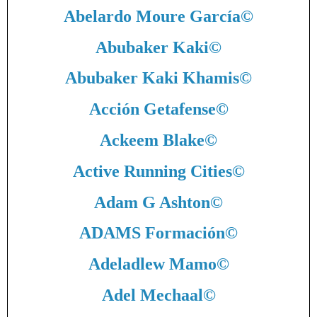
Abelardo Moure García
©
Abubaker Kaki
©
Abubaker Kaki Khamis
©
Acción Getafense
©
Ackeem Blake
©
Active Running Cities
©
Adam G Ashton
©
ADAMS Formación
©
Adeladlew Mamo
©
Adel Mechaal
©