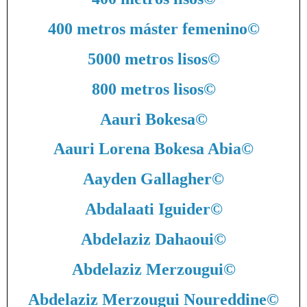
400 metros máster femenino
©
5000 metros lisos
©
800 metros lisos
©
Aauri Bokesa
©
Aauri Lorena Bokesa Abia
©
Aayden Gallagher
©
Abdalaati Iguider
©
Abdelaziz Dahaoui
©
Abdelaziz Merzougui
©
Abdelaziz Merzougui Noureddine
©