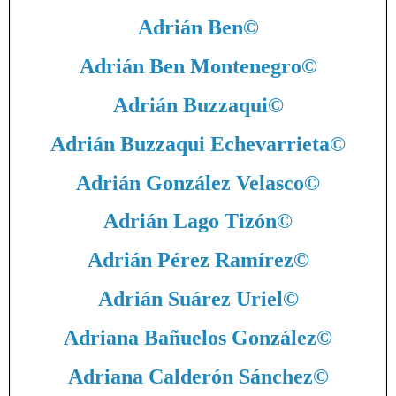
Adrián Ben
©
Adrián Ben Montenegro
©
Adrián Buzzaqui
©
Adrián Buzzaqui Echevarrieta
©
Adrián González Velasco
©
Adrián Lago Tizón
©
Adrián Pérez Ramírez
©
Adrián Suárez Uriel
©
Adriana Bañuelos González
©
Adriana Calderón Sánchez
©