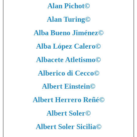
Alan Pichot
©
Alan Turing
©
Alba Bueno Jiménez
©
Alba López Calero
©
Albacete Atletismo
©
Alberico di Cecco
©
Albert Einstein
©
Albert Herrero Reñé
©
Albert Soler
©
Albert Soler Sicilia
©