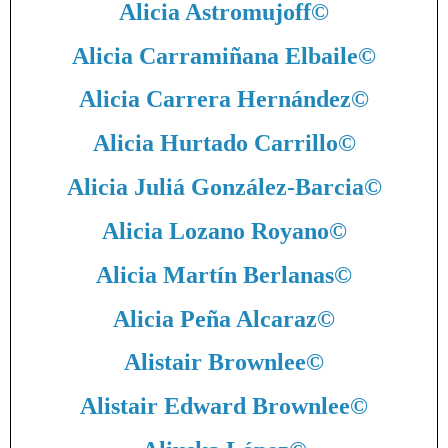
Alicia Astromujoff
©
Alicia Carramiñana Elbaile
©
Alicia Carrera Hernández
©
Alicia Hurtado Carrillo
©
Alicia Juliá González-Barcia
©
Alicia Lozano Royano
©
Alicia Martín Berlanas
©
Alicia Peña Alcaraz
©
Alistair Brownlee
©
Alistair Edward Brownlee
©