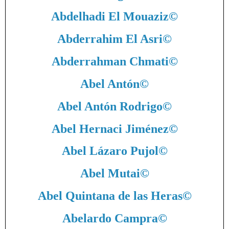
Abdelhadi El Mouaziz
©
Abderrahim El Asri
©
Abderrahman Chmati
©
Abel Antón
©
Abel Antón Rodrigo
©
Abel Hernaci Jiménez
©
Abel Lázaro Pujol
©
Abel Mutai
©
Abel Quintana de las Heras
©
Abelardo Campra
©