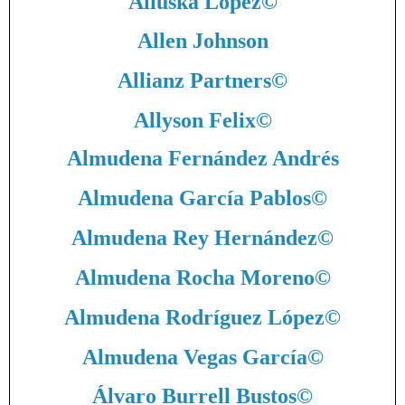
Aliuska López
©
Allen Johnson
Allianz Partners
©
Allyson Felix
©
Almudena Fernández Andrés
Almudena García Pablos
©
Almudena Rey Hernández
©
Almudena Rocha Moreno
©
Almudena Rodríguez López
©
Almudena Vegas García
©
Álvaro Burrell Bustos
©