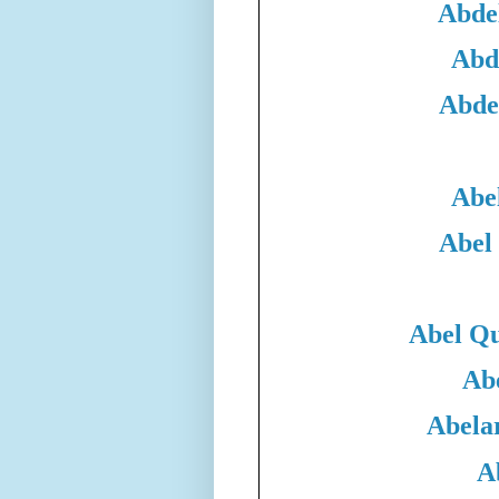
Abde
Abd
Abde
Abe
Abel
Abel Qu
Ab
Abela
A