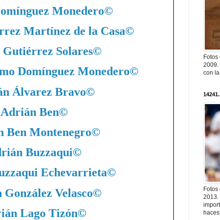
Domínguez Monedero
©
rrez Martínez de la Casa
©
 Gutiérrez Solares
©
Fotos
2009. 
nimo Domínguez Monedero
©
con l
án Álvarez Bravo
©
14241.
Adrián Ben
©
n Ben Montenegro
©
rián Buzzaqui
©
uzzaqui Echevarrieta
©
Fotos
 González Velasco
©
2013. 
import
ián Lago Tizón
©
haces