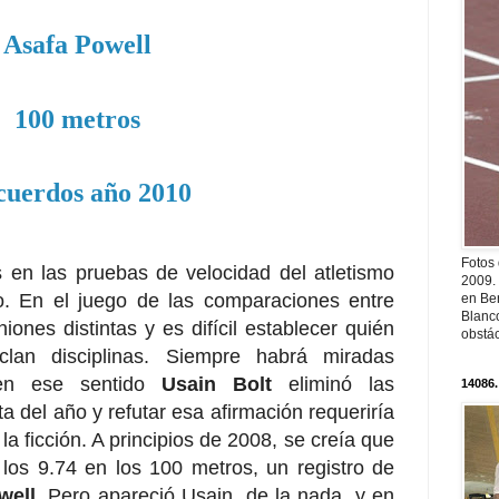
Asafa Powell
100 metros
cuerdos año 2010
Fotos
 en las pruebas de velocidad del atletismo
2009.
o. En el juego de las comparaciones entre
en Ber
Blanc
iones distintas y es difícil establecer quién
obstá
lan disciplinas. Siempre habrá miradas
 en ese sentido
Usain Bolt
eliminó las
14086.
ta del año y refutar esa afirmación requeriría
a ficción. A principios de 2008, se creía que
r los 9.74 en los 100 metros, un registro de
well
. Pero apareció Usain, de la nada, y en