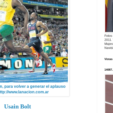
Fotos
2011.
Majest
Navid
Vistas
14087.
ín, para volver a generar el aplauso
ttp://www.lanacion.com.ar
Usain Bolt