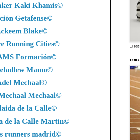
ker Kaki Khamis
©
ción Getafense
©
ckeem Blake
©
ve Running Cities
©
El est
MS Formación
©
13303.
eladlew Mamo
©
Adel Mechaal
©
 Mechaal Mechaal
©
aida de la Calle
©
a de la Calle Martín
©
s runners madrid
©