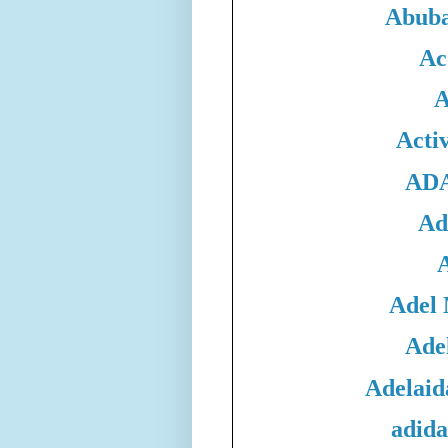
Abuba
Ac
A
Acti
ADA
Ad
Adel
Adel
Adelaid
adida