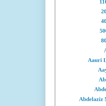
11
20
40
50
80
Aauri 
Aa
Ab
Abde
Abdelaziz