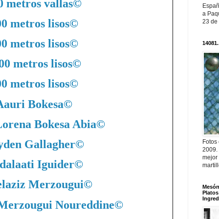
0 metros vallas
©
Españ
a Paqu
0 metros lisos
©
23 de
0 metros lisos
©
14081.
00 metros lisos
©
0 metros lisos
©
Aauri Bokesa
©
Lorena Bokesa Abia
©
yden Gallagher
©
Fotos
2009.
mejor
dalaati Iguider
©
martil
laziz Merzougui
©
Mesón 
Platos
Ingred
 Merzougui Noureddine
©