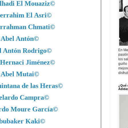
lhadi El Mouaziz
©
errahim El Asri
©
rrahman Chmati
©
Abel Antón
©
l Antón Rodrigo
©
En Me
pasió
los sa
 Hernaci Jiménez
©
guiño 
mejor
Abel Mutai
©
disfru
intana de las Heras
©
¿Qué 
Adidas
elardo Campra
©
rdo Moure García
©
bubaker Kaki
©