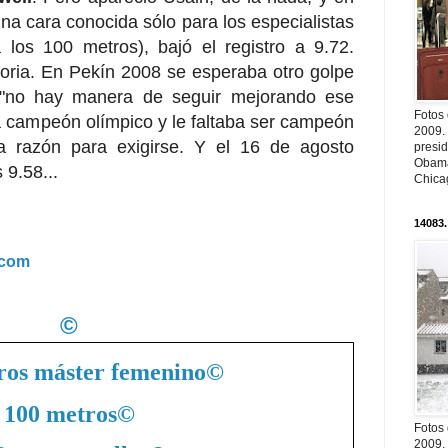
a cara conocida sólo para los especialistas
 los 100 metros), bajó el registro a 9.72.
oria. En Pekín 2008 se esperaba otro golpe
, "no hay manera de seguir mejorando ese
Fotos
era campeón olímpico y le faltaba ser campeón
2009.
a razón para exigirse. Y el 16 de agosto
presi
Obama
 9.58...
Chica
14083.
.com
©
ros máster femenino
©
100 metros
©
Fotos
2009.