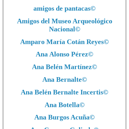
amigos de pantacas
©
Amigos del Museo Arqueológico
Nacional
©
Amparo María Cotán Reyes
©
Ana Alonso Pérez
©
Ana Belén Martínez
©
Ana Bernalte
©
Ana Belén Bernalte Incertis
©
Ana Botella
©
Ana Burgos Acuña
©