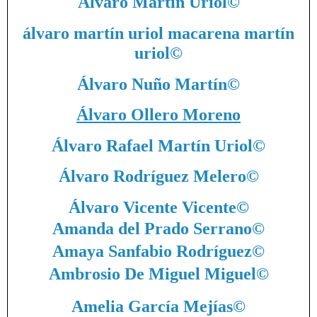
Álvaro Martín Uriol
©
álvaro martín uriol macarena martín
uriol
©
Álvaro Nuño Martín
©
Álvaro Ollero Moreno
Álvaro Rafael Martín Uriol
©
Álvaro Rodríguez Melero
©
Álvaro Vicente Vicente
©
Amanda del Prado Serrano
©
Amaya Sanfabio Rodríguez
©
Ambrosio De Miguel Miguel
©
Amelia García Mejías
©