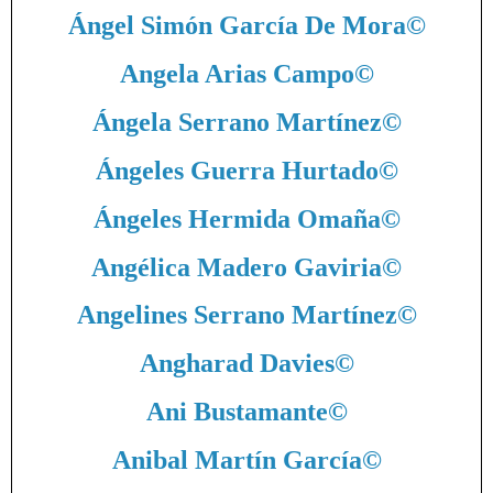
Ángel Simón García De Mora
©
Angela Arias Campo
©
Ángela Serrano Martínez
©
Ángeles Guerra Hurtado
©
Ángeles Hermida Omaña
©
Angélica Madero Gaviria
©
Angelines Serrano Martínez
©
Angharad Davies
©
Ani Bustamante
©
Anibal Martín García
©