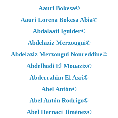
Aauri Bokesa
©
Aauri Lorena Bokesa Abia
©
Abdalaati Iguider
©
Abdelaziz Merzougui
©
Abdelaziz Merzougui Noureddine
©
Abdelhadi El Mouaziz
©
Abderrahim El Asri
©
Abel Antón
©
Abel Antón Rodrigo
©
Abel Hernaci Jiménez
©