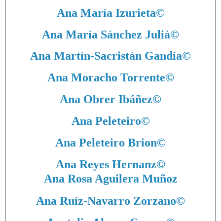
Ana María Izurieta
©
Ana María Sánchez Julià
©
Ana Martín-Sacristán Gandía
©
Ana Moracho Torrente
©
Ana Obrer Ibáñez
©
Ana Peleteiro
©
Ana Peleteiro Brion
©
Ana Reyes Hernanz
©
Ana Rosa Aguilera Muñoz
Ana Ruíz-Navarro Zorzano
©