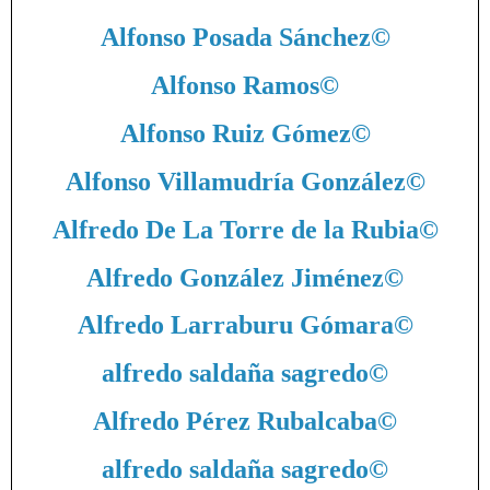
Alfonso Posada Sánchez
©
Alfonso Ramos
©
Alfonso Ruiz Gómez
©
Alfonso Villamudría González
©
Alfredo De La Torre de la Rubia
©
Alfredo González Jiménez
©
Alfredo Larraburu Gómara
©
alfredo saldaña sagredo
©
Alfredo Pérez Rubalcaba
©
alfredo saldaña sagredo
©