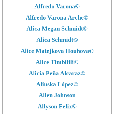
Alfredo Varona
©
Alfredo Varona Arche
©
Alica Megan Schmidt
©
Alica Schmidt
©
Alice Matejkova Houhova
©
Alice Timbilili
©
Alicia Peña Alcaraz
©
Aliuska López
©
Allen Johnson
Allyson Felix
©