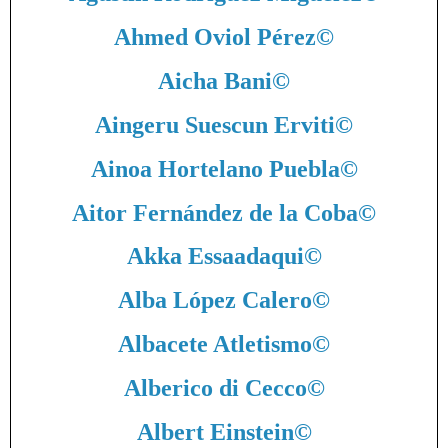
Ahmed Oviol Pérez
©
Aicha Bani
©
Aingeru Suescun Erviti
©
Ainoa Hortelano Puebla
©
Aitor Fernández de la Coba
©
Akka Essaadaqui
©
Alba López Calero
©
Albacete Atletismo
©
Alberico di Cecco
©
Albert Einstein
©