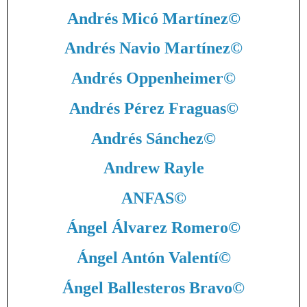
Andrés Micó Martínez
©
Andrés Navio Martínez
©
Andrés Oppenheimer
©
Andrés Pérez Fraguas
©
Andrés Sánchez
©
Andrew Rayle
ANFAS
©
Ángel Álvarez Romero
©
Ángel Antón Valentí
©
Ángel Ballesteros Bravo
©