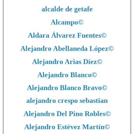
alcalde de getafe
Alcampo
©
Aldara Álvarez Fuentes
©
Alejandro Abellaneda López
©
Alejandro Arias Díez
©
Alejandro Blanco
©
Alejandro Blanco Bravo
©
alejandro crespo sebastian
Alejandro Del Pino Robles
©
Alejandro Estévez Martín
©