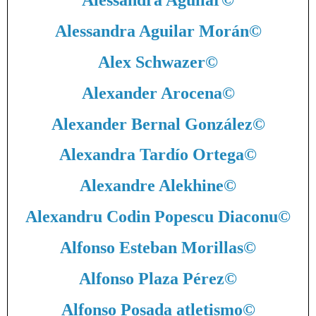
Alessandra Aguilar
©
Alessandra Aguilar Morán
©
Alex Schwazer
©
Alexander Arocena
©
Alexander Bernal González
©
Alexandra Tardío Ortega
©
Alexandre Alekhine
©
Alexandru Codin Popescu Diaconu
©
Alfonso Esteban Morillas
©
Alfonso Plaza Pérez
©
Alfonso Posada atletismo
©