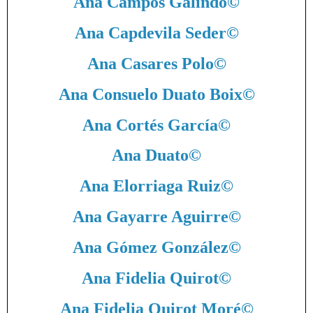
Ana Campos Galindo
©
Ana Capdevila Seder
©
Ana Casares Polo
©
Ana Consuelo Duato Boix
©
Ana Cortés García
©
Ana Duato
©
Ana Elorriaga Ruiz
©
Ana Gayarre Aguirre
©
Ana Gómez González
©
Ana Fidelia Quirot
©
Ana Fidelia Quirot Moré
©