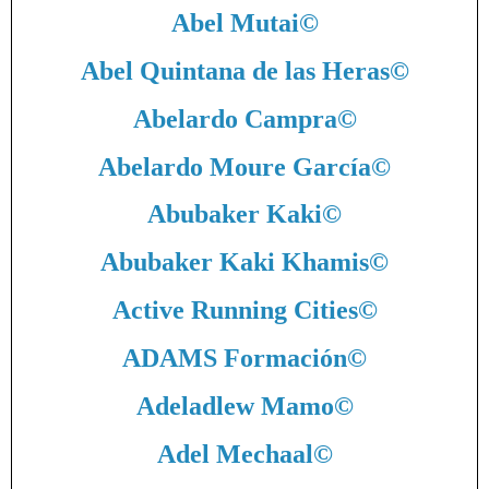
Abel Mutai
©
Abel Quintana de las Heras
©
Abelardo Campra
©
Abelardo Moure García
©
Abubaker Kaki
©
Abubaker Kaki Khamis
©
Active Running Cities
©
ADAMS Formación
©
Adeladlew Mamo
©
Adel Mechaal
©