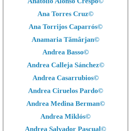
Anatolio Alonso Crespo
©
Ana Torres Cruz
©
Ana Torrijos Caparrós
©
Anamaria Tămârjan
©
Andrea Basso
©
Andrea Calleja Sánchez
©
Andrea Casarrubios
©
Andrea Ciruelos Pardo
©
Andrea Medina Berman
©
Andrea Miklós
©
Andrea Salvador Pascual
©