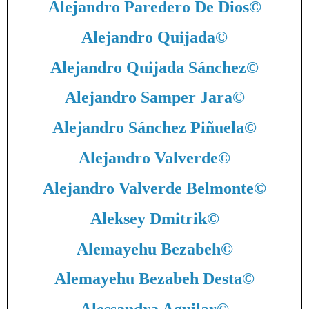
Alejandro Paredero De Dios
©
Alejandro Quijada
©
Alejandro Quijada Sánchez
©
Alejandro Samper Jara
©
Alejandro Sánchez Piñuela
©
Alejandro Valverde
©
Alejandro Valverde Belmonte
©
Aleksey Dmitrik
©
Alemayehu Bezabeh
©
Alemayehu Bezabeh Desta
©