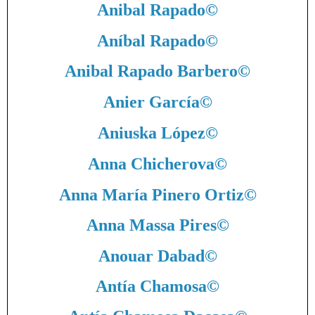
Anibal Rapado
©
Aníbal Rapado
©
Anibal Rapado Barbero
©
Anier García
©
Aniuska López
©
Anna Chicherova
©
Anna María Pinero Ortiz
©
Anna Massa Pires
©
Anouar Dabad
©
Antía Chamosa
©