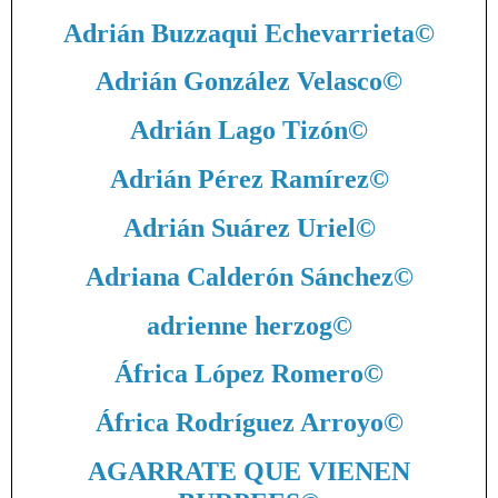
Adrián Buzzaqui Echevarrieta
©
Adrián González Velasco
©
Adrián Lago Tizón
©
Adrián Pérez Ramírez
©
Adrián Suárez Uriel
©
Adriana Calderón Sánchez
©
adrienne herzog
©
África López Romero
©
África Rodríguez Arroyo
©
AGARRATE QUE VIENEN