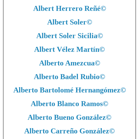
Albert Herrero Reñé
©
Albert Soler
©
Albert Soler Sicilia
©
Albert Vélez Martín
©
Alberto Amezcua
©
Alberto Badel Rubio
©
Alberto Bartolomé Hernangómez
©
Alberto Blanco Ramos
©
Alberto Bueno González
©
Alberto Carreño González
©