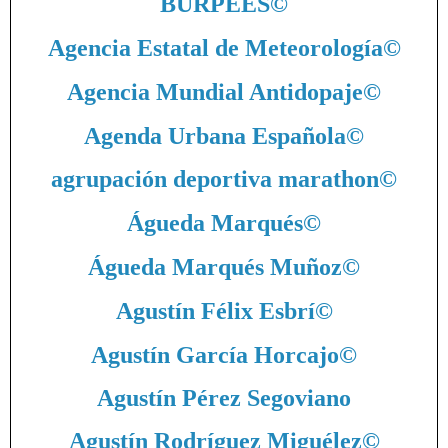
BURPEES
©
Agencia Estatal de Meteorología
©
Agencia Mundial Antidopaje
©
Agenda Urbana Española
©
agrupación deportiva marathon
©
Águeda Marqués
©
Águeda Marqués Muñoz
©
Agustín Félix Esbrí
©
Agustín García Horcajo
©
Agustín Pérez Segoviano
Agustín Rodríguez Miguélez
©