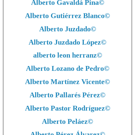
Alberto Gavaldá Pina
©
Alberto Gutiérrez Blanco
©
Alberto Juzdado
©
Alberto Juzdado López
©
alberto leon herranz
©
Alberto Lozano de Pedro
©
Alberto Martínez Vicente
©
Alberto Pallarés Pérez
©
Alberto Pastor Rodríguez
©
Alberto Peláez
©
Alberto Pérez Álvarez
©