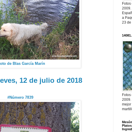
Fotos
2009.
Españ
a Paqu
23 de
14081.
oto de Blas García Marín
eves, 12 de julio de 2018
Fotos
#Número 7839
2009.
mejor
martil
Mesón 
Platos
Ingred