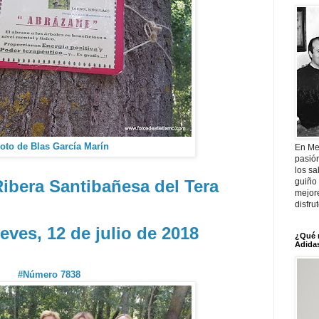
oto de Blas García Marín
En Me
pasió
los sa
guiño 
ibera Santibañesa del Tera
mejor
disfru
eves, 12 de julio de 2018
¿Qué 
Adidas
#Número 7838