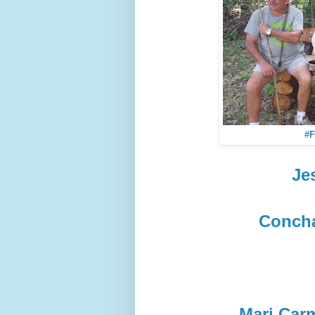
#F
Je
Concha
Mari Car