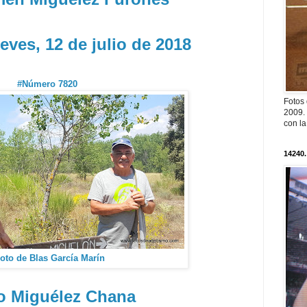
eves, 12 de julio de 2018
#Número 7820
Fotos
2009. 
con l
14240.
oto de Blas García Marín
o Miguélez Chana