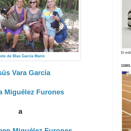
El est
oto de Blas García Marín
13303.
sús Vara García
 Miguélez Furones
a
men Miguélez Furones