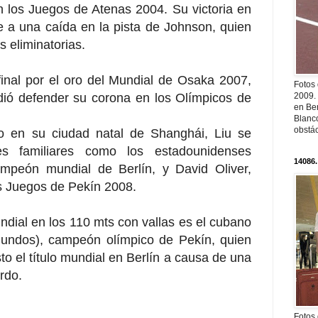
n los Juegos de Atenas 2004. Su victoria en
e a una caída en la pista de Johnson, quien
 eliminatorias.
final por el oro del Mundial de Osaka 2007,
Fotos
2009.
dió defender su corona en los Olímpicos de
en Ber
Blanc
obstá
o en su ciudad natal de Shanghái, Liu se
es familiares como los estadounidenses
14086.
mpeón mundial de Berlín, y David Oliver,
os Juegos de Pekín 2008.
ndial en los 110 mts con vallas es el cubano
undos), campeón olímpico de Pekín, quien
o el título mundial en Berlín a causa de una
rdo.
Fotos