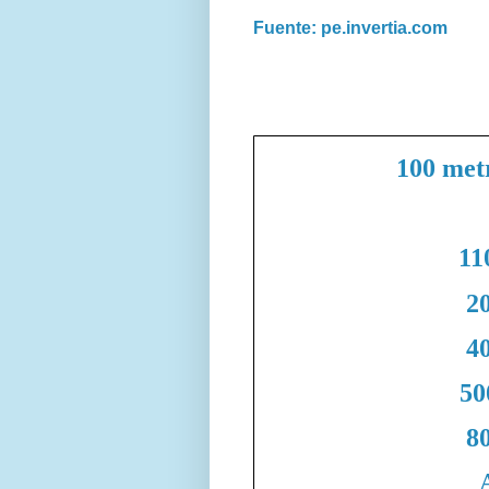
Fuente: pe.invertia.com
100 met
11
20
40
50
80