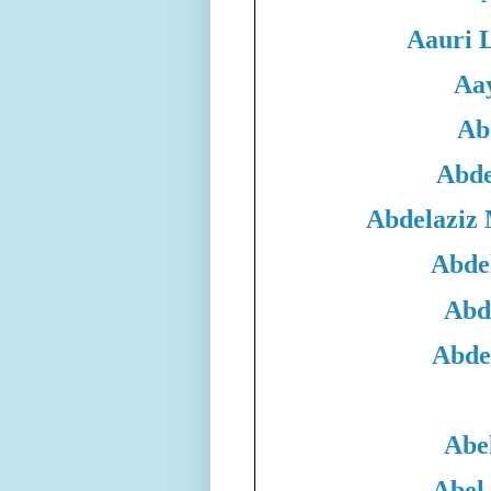
Aauri 
Aa
Ab
Abde
Abdelaziz
Abde
Abd
Abde
Abe
Abel