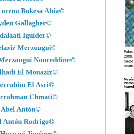
Lorena Bokesa Abia
©
yden Gallagher
©
dalaati Iguider
©
laziz Merzougui
©
Fotos
2009.
 Merzougui Noureddine
©
mejor
martil
lhadi El Mouaziz
©
Mesón 
errahim El Asri
©
Platos
Ingred
rrahman Chmati
©
Abel Antón
©
l Antón Rodrigo
©
 Hernaci Jiménez
©