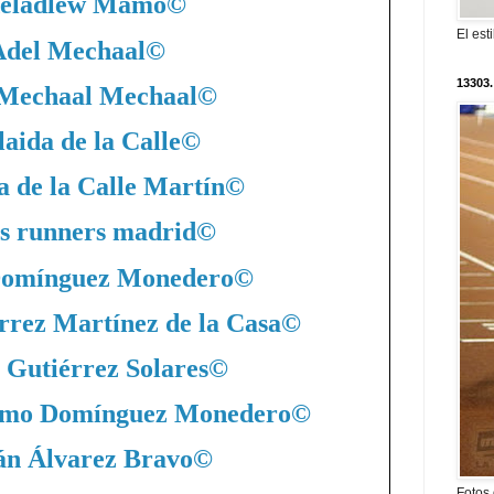
eladlew Mamo
©
El est
Adel Mechaal
©
13303.
 Mechaal Mechaal
©
aida de la Calle
©
a de la Calle Martín
©
s runners madrid
©
Domínguez Monedero
©
rrez Martínez de la Casa
©
 Gutiérrez Solares
©
nimo Domínguez Monedero
©
án Álvarez Bravo
©
Fotos