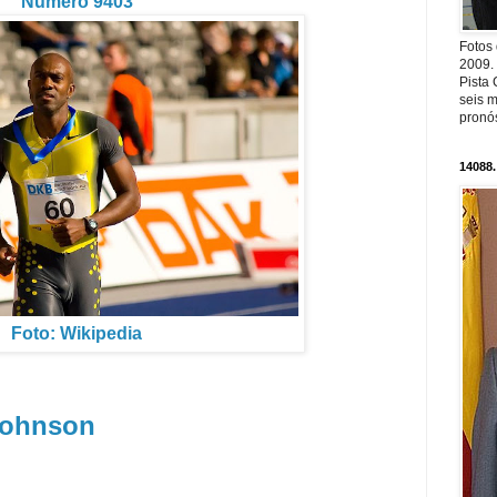
Número 9403
Fotos
2009.
Pista 
seis m
pronós
14088.
Foto: Wikipedia
Johnson