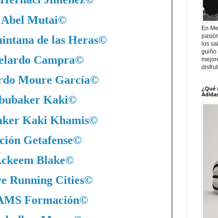
Abel Mutai
©
En Me
pasió
intana de las Heras
©
los sa
guiño 
elardo Campra
©
mejor
disfru
rdo Moure García
©
¿Qué 
Adidas
bubaker Kaki
©
ker Kaki Khamis
©
ción Getafense
©
ckeem Blake
©
ve Running Cities
©
MS Formación
©