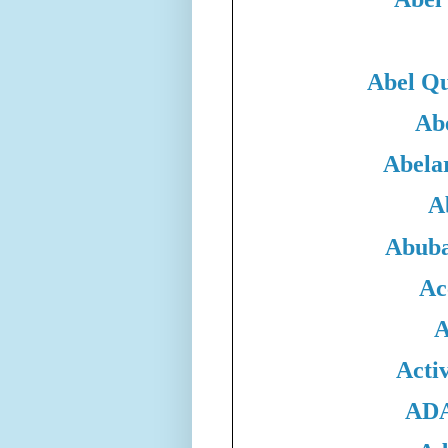
Abel Qu
Ab
Abela
A
Abuba
Ac
A
Acti
ADA