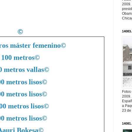
2009.
presi
Obama
Chica
©
14083.
ros máster femenino
©
100 metros
©
0 metros vallas
©
0 metros lisos
©
Fotos
0 metros lisos
©
2009.
Españ
00 metros lisos
©
a Paqu
23 de
0 metros lisos
©
14081.
Aauri Bokesa
©