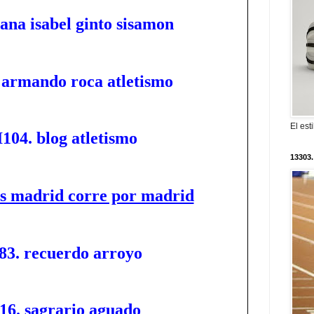
 ana isabel ginto sisamon
 armando roca atletismo
El est
I104. blog atletismo
13303.
os madrid corre por madrid
83. recuerdo arroyo
116. sagrario aguado