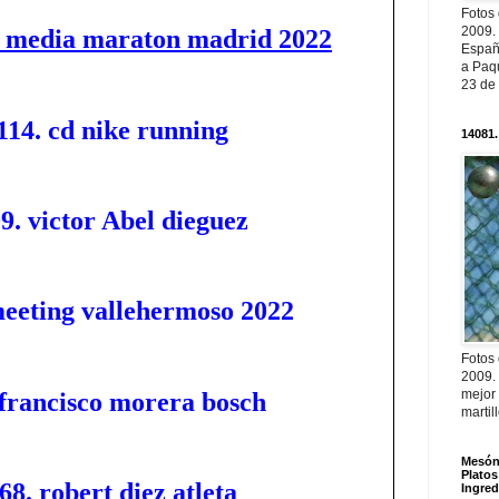
Fotos
2009.
s media maraton madrid 2022
Españ
a Paqu
23 de
114. cd nike running
14081.
9. victor Abel dieguez
meeting vallehermoso 2022
Fotos
2009.
mejor
 francisco morera bosch
martil
Mesón 
Platos
68. robert diez atleta
Ingred