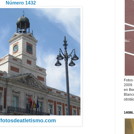
Número 1432
Fotos
2009.
en Ber
Blanc
obstá
14086.
//fotosdeatletismo.com