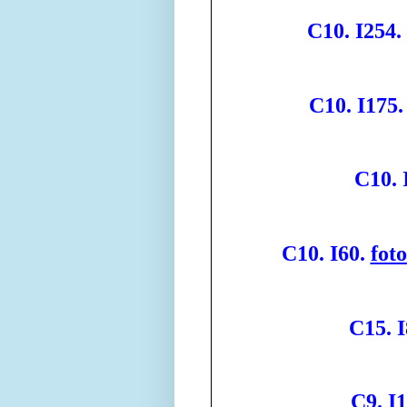
C10. I254.
C10. I175.
C10. 
C10. I60.
fot
C15. I
C9. I