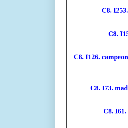
C8. I253.
C8. I1
C8. I126. campeon
C8. I73. mad
C8. I61.