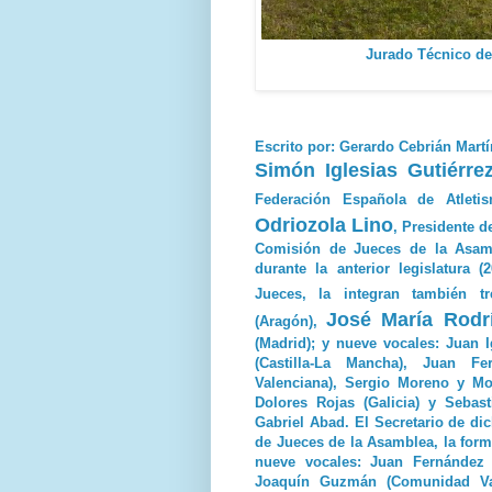
Jurado Técnico de
Escrito por: Gerardo Cebrián Mart
Simón Iglesias Gutiérre
Federación Española de Atlet
Odriozola Lino
, Presidente d
Comisión de Jueces de la Asam
durante la anterior legislatura 
Jueces, la integran también tr
José María Rodr
(Aragón),
(Madrid); y nueve vocales: Juan 
(Castilla-La Mancha), Juan F
Valenciana), Sergio Moreno y Mon
Dolores Rojas (Galicia) y Sebas
Gabriel Abad. El Secretario de di
de Jueces de la Asamblea, la for
nueve vocales: Juan Fernández (
Joaquín Guzmán (Comunidad Vale