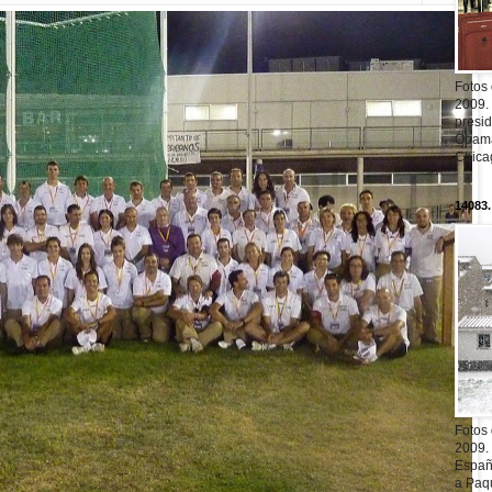
Fotos
2009.
presi
Obama
Chica
14083.
Fotos
2009.
Españ
a Paqu