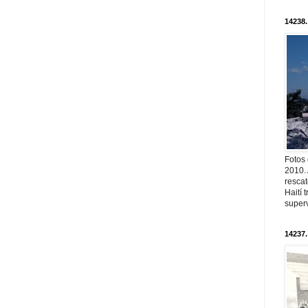
14238.
Fotos
2010. 
resca
Haití
superv
14237.