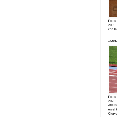
Fotos
2009. 
con l
14239.
Fotos
2020.
Atleti
en el 
Cierva