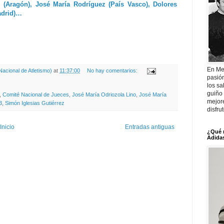
 (Aragón), José María Rodríguez (País Vasco), Dolores
adrid)…
En Me
acional de Atletismo)
at
11:37:00
No hay comentarios:
pasió
los sa
guiño 
,
Comité Nacional de Jueces
,
José María Odriozola Lino
,
José María
mejor
3
,
Simón Iglesias Gutiérrez
disfru
Inicio
Entradas antiguas
¿Qué 
Adidas