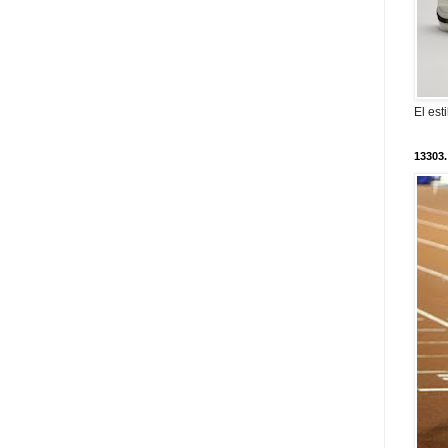
El est
13303.