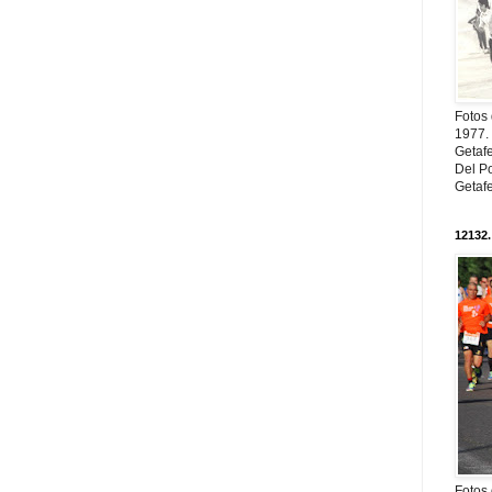
Fotos
1977. 
Getaf
Del Po
Getaf
12132.
Fotos