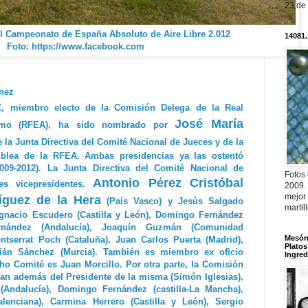
23 de
l Campeonato de España Absoluto de Aire Libre 2.012
14081.
Foto: https://www.facebook.com
ínez
z
, miembro electo de la Comisión Delega de la Real
José María
ismo (RFEA), ha sido nombrado por
e la Junta Directiva del Comité Nacional de Jueces y de la
blea de la RFEA. Ambas presidencias ya las ostentó
(2009-2012). La Junta Directiva del Comité Nacional de
Fotos
Antonio Pérez Cristóbal
es vicepresidentes.
2009.
mejor
íguez de la Hera
(País Vasco) y Jesús Salgado
martil
Ignacio Escudero (Castilla y León), Domingo Fernández
ernández (Andalucía), Joaquín Guzmán (Comunidad
Mesón 
tserrat Poch (Cataluña), Juan Carlos Puerta (Madrid),
Platos
tián Sánchez (Murcia). También es miembro ex oficio
Ingred
cho Comité es Juan Morcillo. Por otra parte, la Comisión
man además del Presidente de la misma (Simón Iglesias),
Andalucía), Domingo Fernández (castilla-La Mancha),
nciana), Carmina Herrero (Castilla y León), Sergio