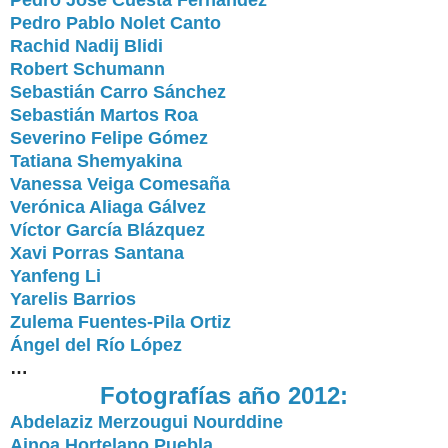
Pedro José Cuesta Fernández
Pedro Pablo Nolet Canto
Rachid Nadij Blidi
Robert Schumann
Sebastián Carro Sánchez
Sebastián Martos Roa
Severino Felipe Gómez
Tatiana Shemyakina
Vanessa Veiga Comesaña
Verónica Aliaga Gálvez
Víctor García Blázquez
Xavi Porras Santana
Yanfeng Li
Yarelis Barrios
Zulema Fuentes-Pila Ortiz
Ángel del Río López
…
Fotografías año 2012:
Abdelaziz Merzougui Nourddine
Ainoa Hortelano Puebla