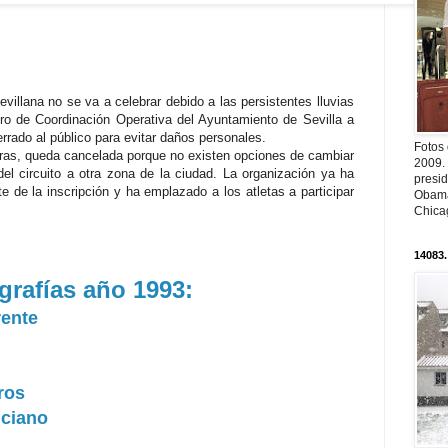
villana no se va a celebrar debido a las persistentes lluvias
tro de Coordinación Operativa del Ayuntamiento de Sevilla a
rrado al público para evitar daños personales.
Fotos
oras, queda cancelada porque no existen opciones de cambiar
2009.
 del circuito a otra zona de la ciudad. La organización ya ha
presi
e de la inscripción y ha emplazado a los atletas a participar
Obama
Chica
14083.
grafías año 1993:
rente
ros
nciano