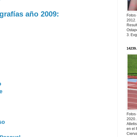
grafías año 2009:
Fotos
2012.
Resul
Ostapc
3. Evg
14239.
o
e
Fotos
2020.
so
Atleti
en el 
Cierva