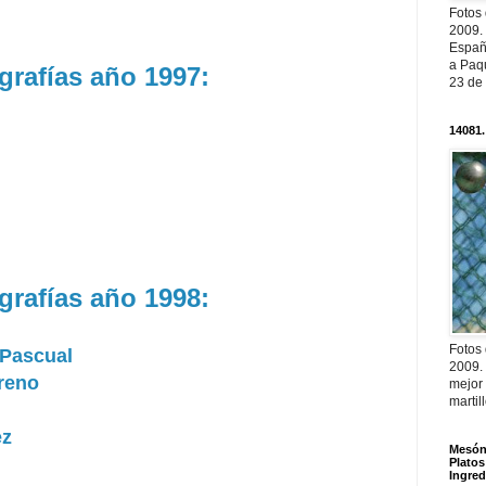
Fotos
2009.
Españ
a Paqu
grafías año 1997:
23 de
14081.
grafías año 1998:
Fotos
 Pascual
2009.
reno
mejor
martil
ez
Mesón 
Platos
Ingred