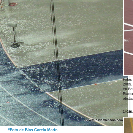
Fotos
2009.
en Ber
Blanc
obstá
14086.
#Foto de Blas García Marín