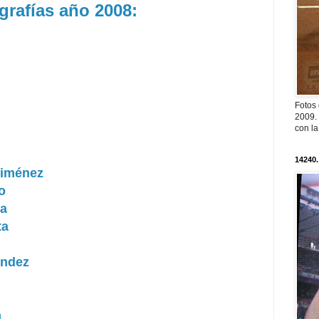
grafías año 2008:
Fotos
2009. 
con l
14240.
Jiménez
o
na
ta
ández
n