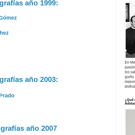
grafías año 1999:
 Gómez
chez
En Me
pasió
los sa
guiño 
grafías año 2003:
mejor
disfru
 Prado
¿Qué 
Adidas
grafías año 2007