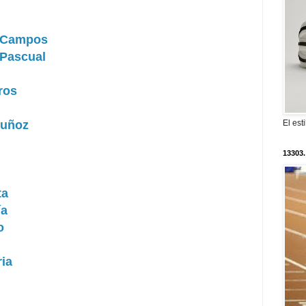
a Campos
 Pascual
ros
El est
Muñoz
13303.
ta
ía
o
ria