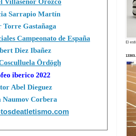
l Villaseñor Orozco
cia Sarrapio Martín
r Torre Gastañaga
ciales Campeonato de España
El est
bert Diez Ibañez
13303.
 Cosculluela Ördögh
ofeo iberico 2022
tor Abel Dieguez
a Naumov Corbera
fotosdeatletismo.com