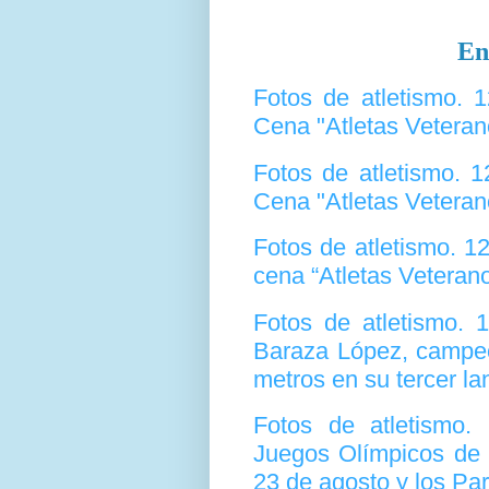
En
Fotos de atletismo. 
Cena "Atletas Veteran
Fotos de atletismo. 
Cena "Atletas Veteran
Fotos de atletismo. 
cena “Atletas Veterano
Fotos de atletismo. 
Baraza López, campeó
metros en su tercer l
Fotos de atletismo
Juegos Olímpicos de 
23 de agosto y los Par