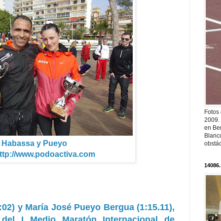
Fotos
2009.
en Ber
Blanc
Habassa y Pueyo
obstá
http://www.podoactiva.com
14086.
02) y María José Pueyo Bergua (1:15.11),
 del I Medio Maratón Internacional de