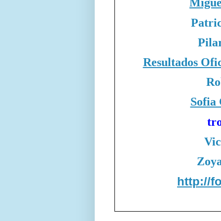
Migue
Patri
Pila
Resultados Ofi
Ro
Sofia
tr
Vic
Zoy
http://