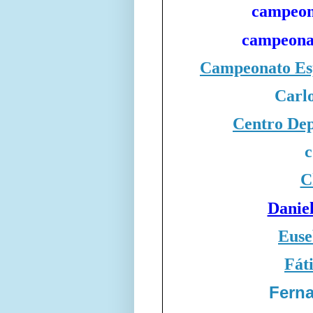
campeon
campeona
Campeonato Esp
Carlo
Centro Dep
c
C
Danie
Euse
Fát
Fern