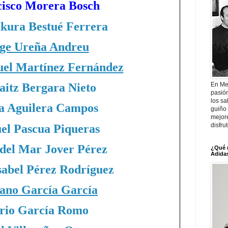
isco Morera Bosch
akura Bestué Ferrera
ge Ureña Andreu
el Martínez Fernández
En Me
aitz Bergara Nieto
pasió
los sa
a Aguilera Campos
guiño 
mejor
disfru
l Pascua Piqueras
del Mar Jover Pérez
¿Qué 
Adidas
sabel Pérez Rodríguez
ano García García
rio García Romo