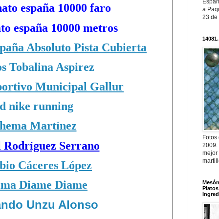
Españ
ato españa 10000 faro
a Paqu
23 de
to españa 10000 metros
14081.
aña Absoluto Pista Cubierta
s Tobalina Aspirez
ortivo Municipal Gallur
d nike running
hema Martínez
Fotos
l Rodríguez Serrano
2009.
mejor
martil
bio Cáceres López
ima Diame Diame
Mesón 
Platos
Ingred
ando Unzu Alonso