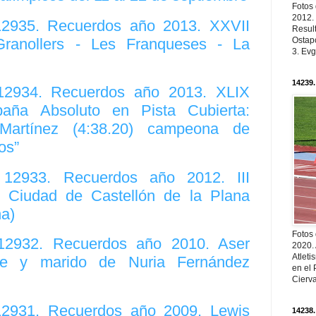
Fotos
2012.
 12935. Recuerdos año 2013. XXVII
Resul
ranollers - Les Franqueses - La
Ostapc
3. Evg
14239.
 12934. Recuerdos año 2013. XLIX
ña Absoluto en Pista Cubierta:
 Martínez (4:38.20) campeona de
os”
. 12933. Recuerdos año 2012. III
l Ciudad de Castellón de la Plana
a)
Fotos
 12932. Recuerdos año 2010. Aser
2020.
Atleti
nte y marido de Nuria Fernández
en el 
Cierva
 12931. Recuerdos año 2009. Lewis
14238.