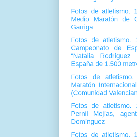
Fotos de atletismo.
Medio Maratón de G
Garriga
Fotos de atletismo.
Campeonato de Espa
“Natalia Rodríguez
España de 1.500 metr
Fotos de atletismo
Maratón Internaciona
(Comunidad Valencian
Fotos de atletismo.
Pernil Mejías, age
Domínguez
Fotos de atletismo.