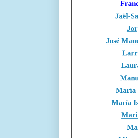
Franc
Jaël-S
Jor
José Manu
Larr
Laur
Manue
María 
María I
Mari
Ma