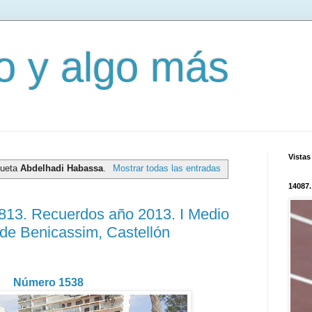
mo y algo más
Vistas
queta
Abdelhadi Habassa
.
Mostrar todas las entradas
14087.
2813. Recuerdos año 2013. I Medio
 de Benicassim, Castellón
Número 1538