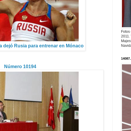
Fotos
2011.
Majest
va dejó Rusia para entrenar en Mónaco
Navid
14087.
Número 10194