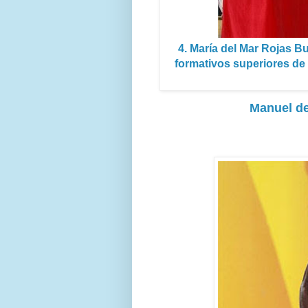
4. María del Mar Rojas B
formativos superiores de 
Manuel de