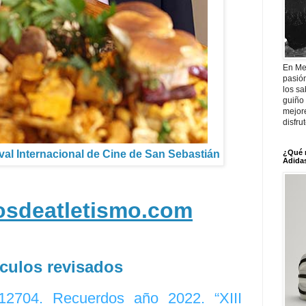
En Me
pasió
los sa
guiño 
mejor
disfru
¿Qué 
tival Internacional de Cine de San Sebastián
Adidas
tosdeatletismo.com
ículos revisados
 12704. Recuerdos año 2022. “XIII