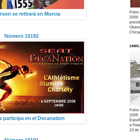
Fotos
erson se retirará en Murcia
2009.
presi
Obama
Chica
Número 10192
14083.
Fotos
2009.
 participa en el Decanation
Españ
a Paqu
23 de