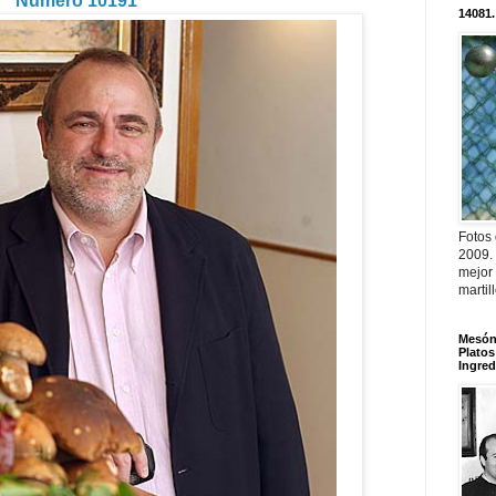
Número 10191
14081.
Fotos
2009.
mejor
martil
Mesón 
Platos
Ingred