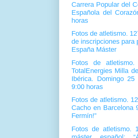
Carrera Popular del C
Española del Corazón
horas
Fotos de atletismo. 1
de inscripciones para
España Máster
Fotos de atletismo
TotalEnergies Milla d
Ibérica. Domingo 25
9:00 horas
Fotos de atletismo. 1
Cacho en Barcelona 92
Fermín!”
Fotos de atletismo. 
máster español: 