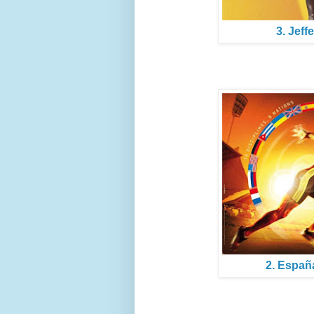
3. Jeff
2. España