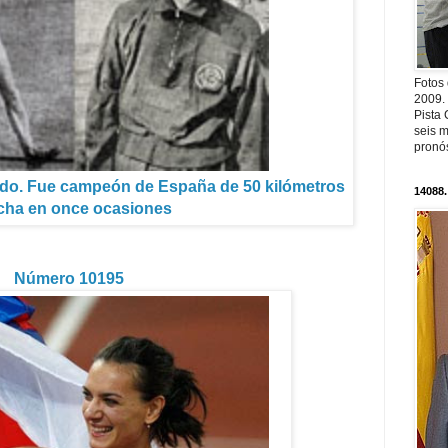
Fotos
2009.
Pista 
seis m
pronós
ecido. Fue campeón de España de 50 kilómetros
14088.
cha en once ocasiones
Número 10195