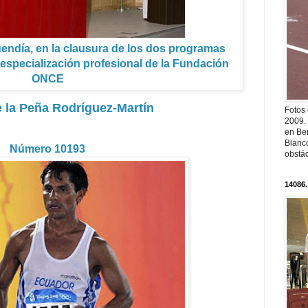
uendía, en la clausura de los dos programas
especialización profesional de la Fundación
ONCE
 la Peña Rodríguez-Martín
Fotos
2009.
en Ber
Blanc
Número 10193
obstá
14086.