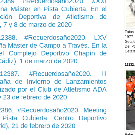
 12389. #Recuerdosaño2020. XXXI
a Máster en Pista Cubierta. En el
ación Deportiva de Atletismo de
, 7 y 8 de marzo de 2020
Fotos
 12388. #Recuerdosaño2020. LXV
1977. 
Getaf
a Máster de Campo a Través. En la
Del Po
Getaf
del Complejo Deportivo Chapín de
(Cádiz), 1 de marzo de 2020
12132.
 12387. #Recuerdosaño2020. III
ña de Invierno de Lanzamientos
izado por el Club de Atletismo ADA
y 23 de febrero de 2020
12386. #Recuerdosaño2020. Meeting
Pista Cubierta. Centro Deportivo
id), 21 de febrero de 2020
Fotos