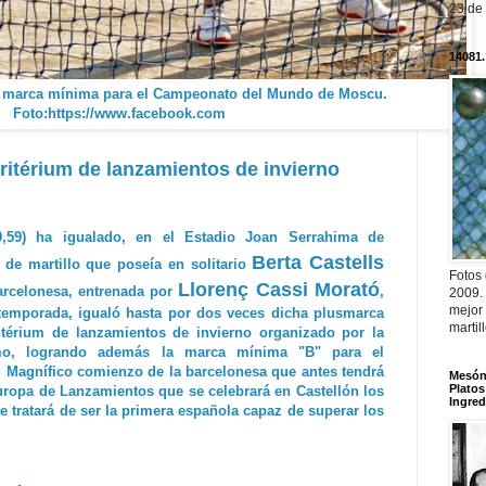
23 de
14081.
 marca mínima para el Campeonato del Mundo de Moscu.
Foto:https://www.facebook.com
ritérium de lanzamientos de invierno
,59) ha igualado, en el Estadio Joan Serrahima de
Berta Castells
 de martillo que poseía en solitario
Fotos
Llorenç Cassi Morató
arcelonesa, entrenada por
,
2009.
mejor
temporada, igualó hasta por dos veces dicha plusmarca
martil
ritérium de lanzamientos de invierno organizado por la
smo, logrando además la marca mínima "B" para el
Magnífico comienzo de la barcelonesa que antes tendrá
Mesón 
Platos
uropa de Lanzamientos que se celebrará en Castellón los
Ingred
 tratará de ser la primera española capaz de superar los