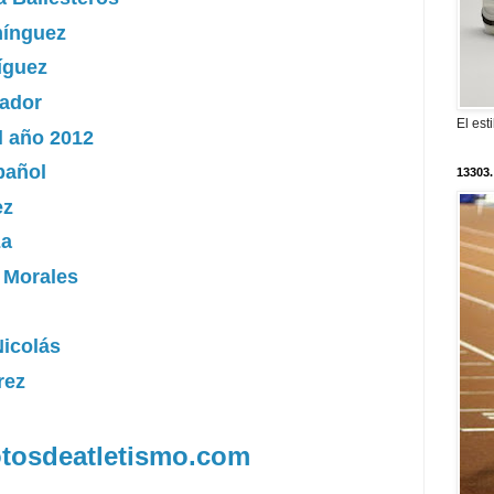
mínguez
íguez
vador
El est
l año 2012
pañol
13303.
ez
za
o Morales
Nicolás
rez
fotosdeatletismo.com