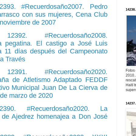
 12393. #Recuerdosaño2007. Pedro
14238.
arrasco con sus mujeres, Cena Club
e noviembre de 2007
o. 12392. #Recuerdosaño2008.
a pegatina. El castigo a José Luis
a 11 días después del Campeonato
a Través
o. 12391. #Recuerdosaño2020.
Fotos
2010. 
ña de Atletismo Adaptado FEDDF
resca
Haití
tivo Municipal Juan De La Cierva de
superv
8 de marzo de 2020
14237.
12390. #Recuerdosaño2020. La
a de Ajedrez homenajea a Don José