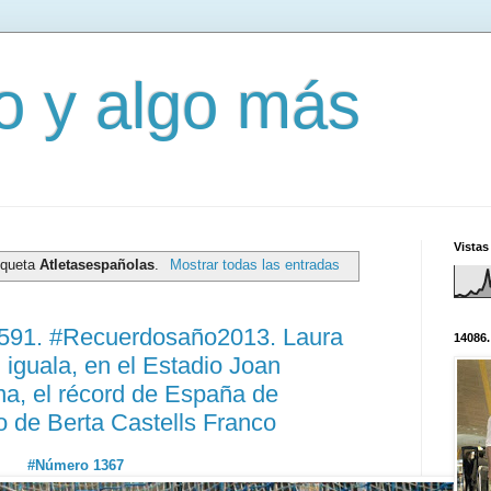
mo y algo más
Vistas
iqueta
Atletasespañolas
.
Mostrar todas las entradas
0591. #Recuerdosaño2013. Laura
14086.
iguala, en el Estadio Joan
a, el récord de España de
o de Berta Castells Franco
#Número 1367