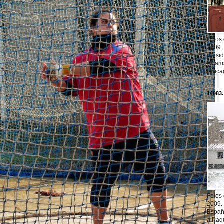
Fotos
2009.
presi
Obama
Chica
14083.
Fotos
2009.
Españ
a Paqu