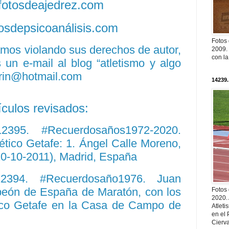
/fotosdeajedrez.com
otosdepsicoanálisis.com
Fotos
amos violando sus derechos de autor,
2009. 
con l
un e-mail al blog “atletismo y algo
rin@hotmail.com
14239.
ículos revisados:
 12395. #Recuerdosaños1972-2020.
lético Getafe: 1. Ángel Calle Moreno,
 20-10-2011), Madrid, España
 12394. #Recuerdosaño1976. Juan
peón de España de Maratón, con los
Fotos
2020.
ético Getafe en la Casa de Campo de
Atleti
en el 
Cierva