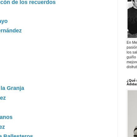
ncón de los recuerdos
ayo
ernández
En Me
pasió
los sa
guiño 
mejor
disfru
¿Qué 
Adidas
la Granja
ez
lanos
ez
 Ballesteros