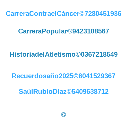
CarreraContraelCáncer©7280451936
CarreraPopular©9423108567
HistoriadelAtletismo©0367218549
Recuerdosaño2025©8041529367
SaúlRubioDíaz©5409638712
©