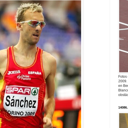
Fotos
2009.
en Ber
Blanc
obstá
14086.