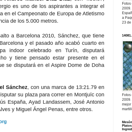
Fotos
gio es uno de los aspirantes a integrar el
2009.
a en el Campeonato de Europa de Atletismo
Españ
a Paqu
ncia de los 5.000 metros.
23 de
alto a Barcelona 2010, Sánchez, que tiene
14081.
Barcelona y el pasado año acabó cuarto en
a indoor celebrado en Turín, disputará
cho y tiene pensado estar presente en el
e se disputará en el Aspire Dome de Doha
el Sánchez
, con una marca de 13:21.79 en
isputar su plaza para correr en Montjuïc con
Fotos
2009.
sús España, Ayad Landassem, José Antonio
mejor
Alves y Miguel Ángel Penas, entre otros.
martil
org
Mesón 
Platos
Ingred