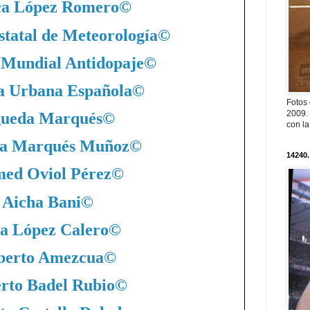
ca López Romero
©
statal de Meteorología
©
 Mundial Antidopaje
©
a Urbana Española
©
Fotos
2009. 
ueda Marqués
©
con l
a Marqués Muñoz
©
14240.
ed Oviol Pérez
©
Aicha Bani
©
a López Calero
©
berto Amezcua
©
rto Badel Rubio
©