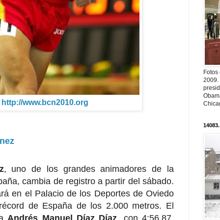
Fotos
2009.
presi
Obama
 http://www.bcn2010.org
Chica
14083.
ínez
z
, uno de los grandes animadores de la
ña, cambia de registro a partir del sábado.
ará en el Palacio de los Deportes de Oviedo
 récord de España de los 2.000 metros. El
 a
Andrés Manuel Díaz Díaz
, con 4:56.87,