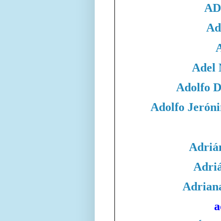
AD
Ad
Adel
Adolfo 
Adolfo Jeró
Adriá
Adri
Adrian
a