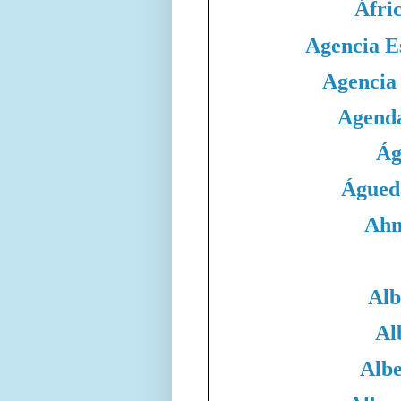
Áfri
Agencia E
Agencia
Agend
Ág
Águed
Ahm
Alb
Al
Albe