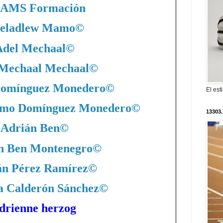
AMS Formación
eladlew Mamo
©
Adel Mechaal
©
 Mechaal Mechaal
©
Domínguez Monedero
©
El est
nimo Domínguez Monedero
©
13303.
Adrián Ben
©
n Ben Montenegro
©
án Pérez Ramírez
©
a Calderón Sánchez
©
drienne herzog