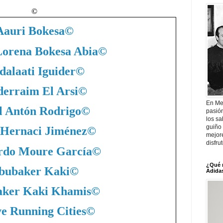
©
Aauri Bokesa
©
Lorena Bokesa Abia
©
dalaati Iguider
©
erraim El Arsi
©
En Me
l Antón Rodrigo
©
pasió
los sa
guiño 
 Hernaci Jiménez
©
mejor
disfru
rdo Moure García
©
¿Qué 
bubaker Kaki
©
Adidas
ker Kaki Khamis
©
ve Running Cities
©