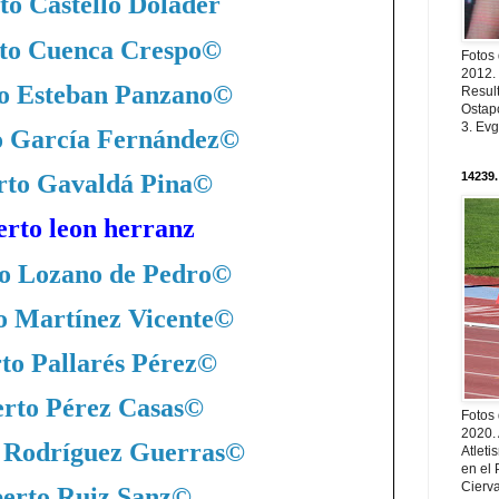
to Castello Dolader
to Cuenca Crespo
©
Fotos
2012.
o Esteban Panzano
©
Resul
Ostapc
3. Evg
o García Fernández
©
14239.
rto Gavaldá Pina
©
erto leon herranz
o Lozano de Pedro
©
o Martínez Vicente
©
to Pallarés Pérez
©
rto Pérez Casas
©
Fotos
2020.
 Rodríguez Guerras
©
Atleti
en el 
Cierva
erto Ruiz Sanz
©