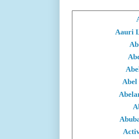
Aauri 
Ab
Abd
Abe
Abel
Abela
A
Abuba
Acti