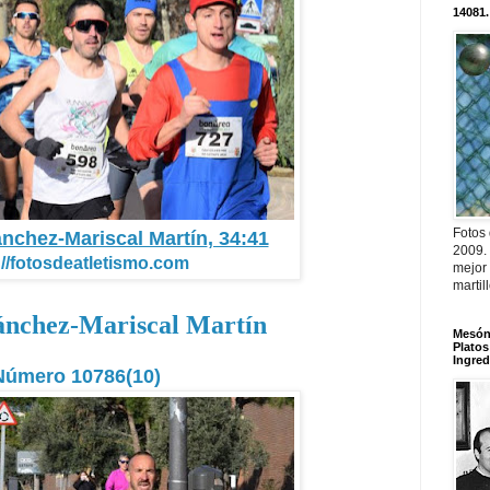
14081.
Fotos
ánchez-Mariscal Martín
, 34:41
2009.
://fotosdeatletismo.com
mejor
martil
ánchez-Mariscal Martín
Mesón 
Platos
Ingred
Número 10786(10)