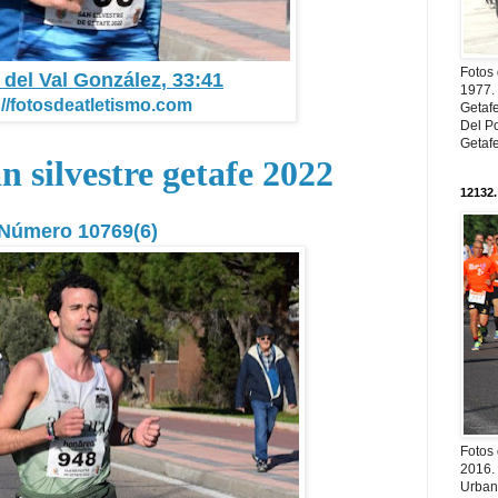
Fotos
o del Val González
, 33:41
1977. 
://fotosdeatletismo.com
Getaf
Del Po
Getaf
n silvestre getafe 2022
12132.
Número 10769(6)
Fotos
2016.
Urban