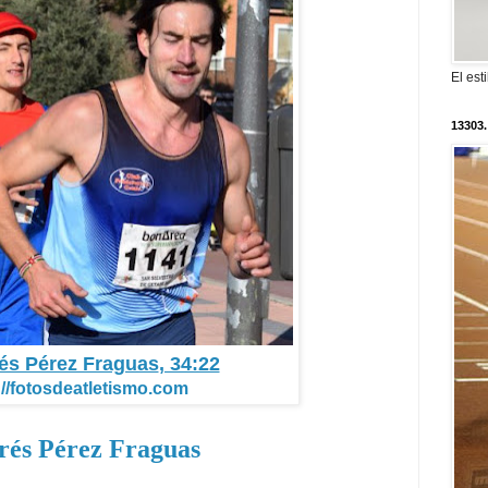
El est
13303.
rés Pérez Fraguas
, 34:22
://fotosdeatletismo.com
rés Pérez Fraguas