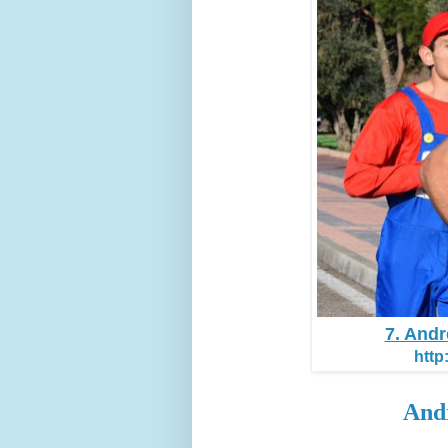
7. And
http
And