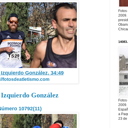
Fotos
2009.
presi
Obama
Chica
14083.
n Izquierdo González
, 34:49
://fotosdeatletismo.com
 Izquierdo González
Fotos
2009.
Número 10792(11)
Españ
a Paqu
23 de