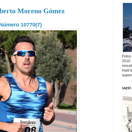
lberto Moreno Gómez
Número 10770(7)
Fotos
2010. 
resca
Haití
superv
14237.