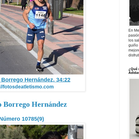
En Me
pasió
los sa
guiño 
mejor
disfru
¿Qué 
Adidas
o Borrego Hernández
, 34:22
://fotosdeatletismo.com
o Borrego Hernández
Número 10785(9)