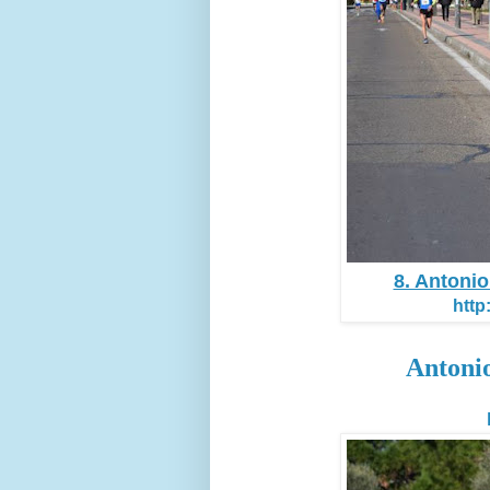
8. Antoni
http
Antoni