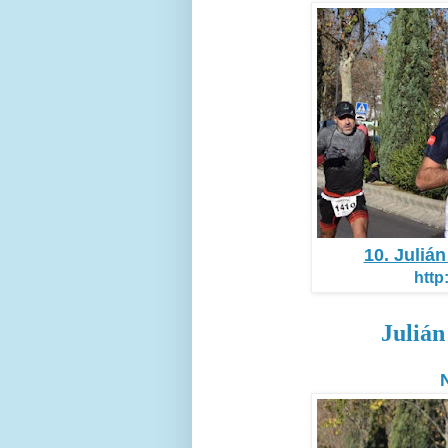
10. Juliá
http
Julián