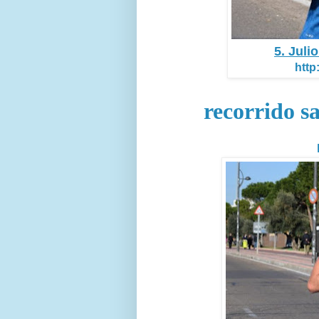
5. Juli
http
recorrido sa