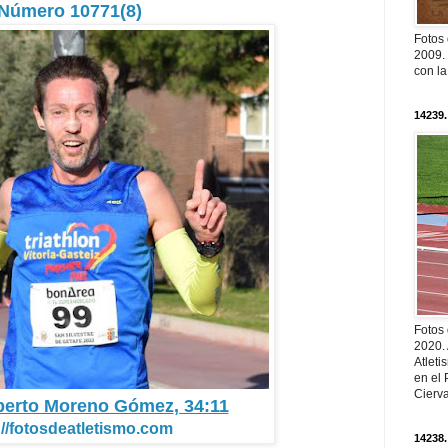
Número 10771(8)
Fotos
2009. 
con l
14239.
Fotos
2020.
Atleti
en el 
Cierva
lberto Moreno Gómez
, 34:11
://fotosdeatletismo.com
14238.