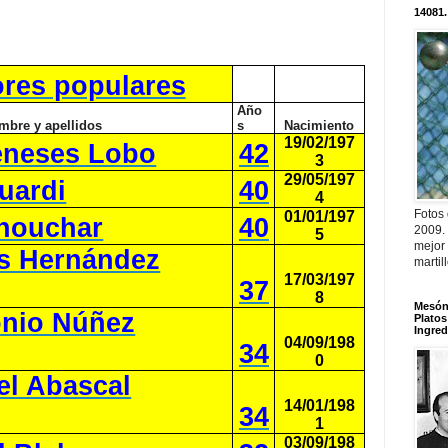
14081.
res populares
Año
mbre y apellidos
s
Nacimiento
19/02/197
eneses Lobo
42
3
29/05/197
uardi
40
4
Fotos
01/01/197
houchar
40
2009.
5
mejor
os Hernández
martil
17/03/197
37
8
Mesón 
onio Núñez
Platos
Ingred
04/09/198
34
0
el Abascal
14/01/198
34
1
03/09/198