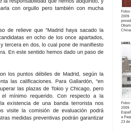
e la responsabilidad que hemos adquirido, y
narla con orgullo pero también con mucha
Fotos
2009.
presi
Obama
uso de relieve que "Madrid haya sacado la
Chica
candidatas en ocho de los once apartados,
14083.
 tercera en dos, lo cual pone de manifiesto
tura. En este sentido hemos dado un paso de
on los puntos débiles de Madrid, según la
a las calificaciones. Para Gallardón, "en
perar las plazas de Tokio y Chicago, pero
el mínimo requerido. Con respecto a la
la existencia de una banda terrorista nos
Fotos
2009.
s visite la comisión de evaluación podrá
Españ
a Paqu
tras medidas preventivas podrán garantizar
23 de