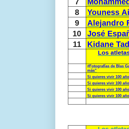
7
Mohammed
8
Youness Ai
9
Alejandro 
10
José Espa
11
Kidane Tad
Los atleta
#Fotografías de Blas Ga
más”
Si quieres vivir 100 a
Si quieres vivir 100 añ
Si quieres vivir 100 a
Si quieres vivir 100 añ