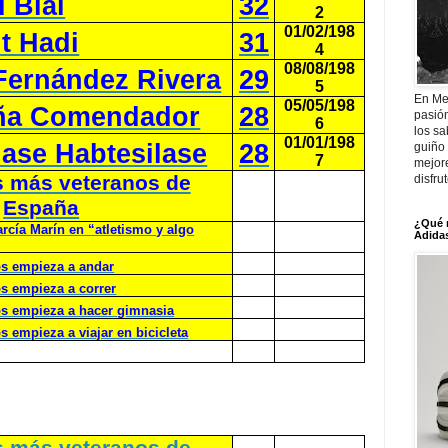
 Blal
32
2
01/02/198
t Hadi
31
4
08/08/198
Fernández Rivera
29
5
En Me
05/05/198
ña Comendador
28
pasió
6
los sa
01/01/198
ase Habtesilase
28
guiño 
7
mejor
s más veteranos de
disfru
España
¿Qué 
rcía Marín en “atletismo y algo
Adidas
ños empieza a andar
os empieza a correr
ños empieza a hacer gimnasia
os empieza a viajar en bicicleta