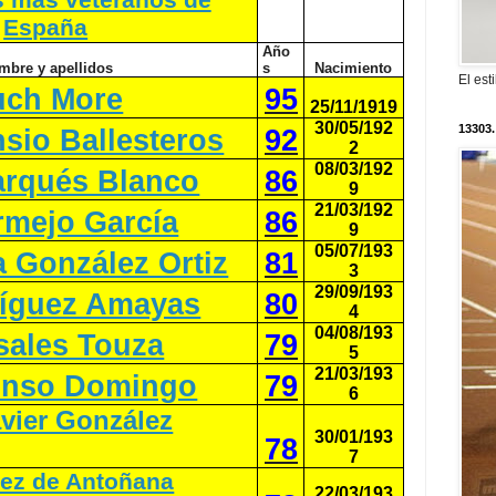
s más veteranos de
España
Año
mbre y apellidos
s
Nacimiento
El est
uch More
95
25/11/1919
30/05/192
13303.
sio Ballesteros
92
2
08/03/192
arqués Blanco
86
9
21/03/192
rmejo García
86
9
05/07/193
a González Ortiz
81
3
29/09/193
ríguez Amayas
80
4
04/08/193
sales Touza
79
5
21/03/193
onso Domingo
79
6
vier González
30/01/193
78
7
nez de Antoñana
22/03/193