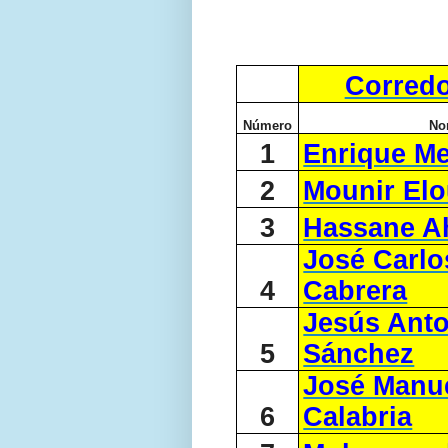
Corredo
Número
No
1
Enrique M
2
Mounir Elo
3
Hassane A
José Carl
4
Cabrera
Jesús Ant
5
Sánchez
José Manu
6
Calabria