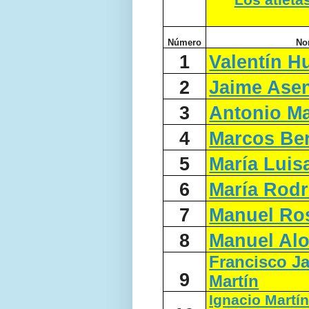
Los atleta
Número
No
1
Valentín H
2
Jaime Asen
3
Antonio M
4
Marcos Be
5
María Luis
6
María Rod
7
Manuel Ro
8
Manuel Al
Francisco Ja
9
Martín
Ignacio Martí