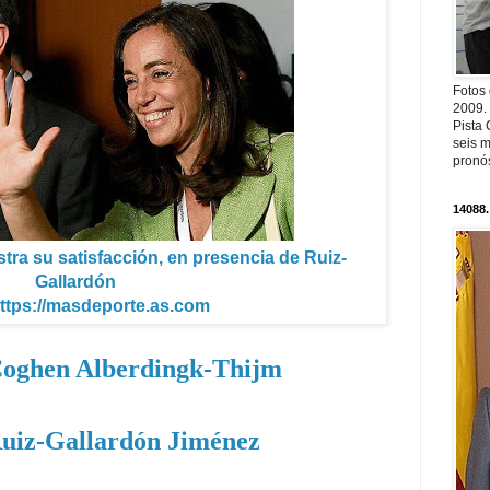
Fotos
2009.
Pista 
seis m
pronós
14088.
a su satisfacción, en presencia de Ruiz-
Gallardón
https://masdeporte.as.com
oghen Alberdingk-Thijm
Ruiz-Gallardón Jiménez