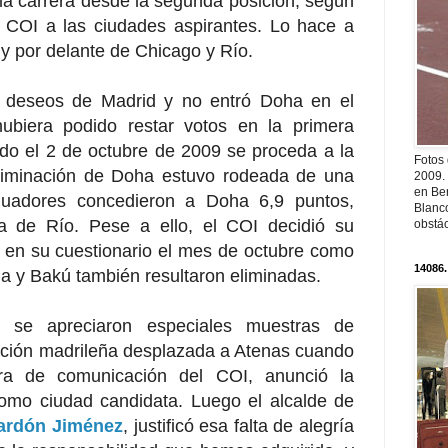
la carrera desde la segunda posición, según
 COI a las ciudades aspirantes. Lo hace a
y por delante de Chicago y Río.
os deseos de Madrid y no entró Doha en el
hubiera podido restar votos en la primera
ndo el 2 de octubre de 2009 se proceda a la
Fotos
eliminación de Doha estuvo rodeada de una
2009.
en Ber
aluadores concedieron a Doha 6,9 puntos,
Blanc
a de Río. Pese a ello, el COI decidió su
obstá
r en su cuestionario el mes de octubre como
14086.
a y Bakú también resultaron eliminadas.
 se apreciaron especiales muestras de
ación madrileña desplazada a Atenas cuando
ora de comunicación del COI, anunció la
omo ciudad candidata. Luego el alcalde de
lardón Jiménez
, justificó esa falta de alegría