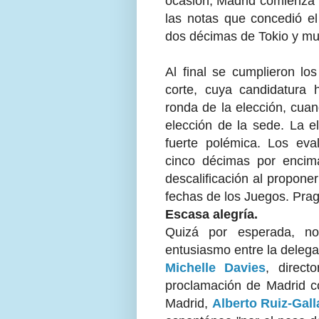
ocasión, Madrid comienza 
las notas que concedió el
dos décimas de Tokio y mu
Al final se cumplieron l
corte, cuya candidatura 
ronda de la elección, cua
elección de la sede. La 
fuerte polémica. Los ev
cinco décimas por encim
descalificación al propone
fechas de los Juegos. Prag
Escasa alegría.
Quizá por esperada, no
entusiasmo entre la deleg
Michelle Davies
, direct
proclamación de Madrid c
Madrid,
Alberto Ruiz-Gal